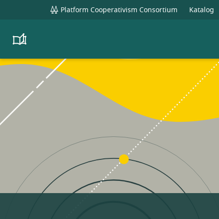
global
Platform Cooperativism Consortium
Katalog
navigation
Platform
Cooperativism
Resource
Library