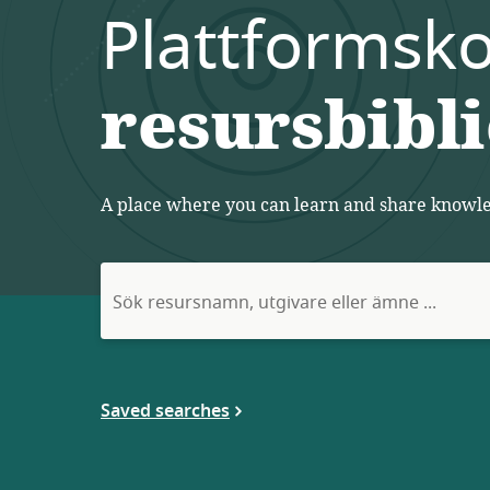
Plattformsko
resursbibl
A place where you can learn and share knowled
Sök
efter:
Saved searches