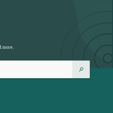
d more.
Sök