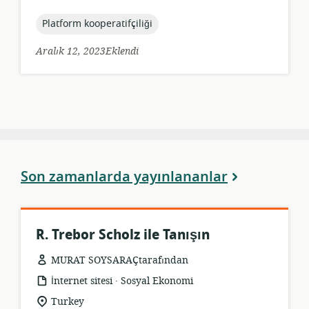
tarihi:
topic:
Platform kooperatifçiliği
Aralık 12, 2023Eklendi
Son zamanlarda yayınlananlar
R. Trebor Scholz ile Tanışın
MURAT SOYSARAÇtarafından
.
Kaynak
yayıncı:
İnternet sitesi
Sosyal Ekonomi
formatı:
Uygunluk
Turkey