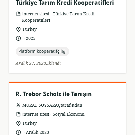
Türkiye Tarım Kredi Kooperatifleri
.
Kaynak
yayıncı:
İnternet sitesi
Türkiye Tarım Kredi
formatı:
Kooperatifleri
Uygunluk
Turkey
konumu:
.
Dil:
Yayın
2023
tarihi:
topic:
Platform kooperatifçiliği
Aralık 27, 2023Eklendi
R. Trebor Scholz ile Tanışın
MURAT SOYSARAÇtarafından
.
Kaynak
yayıncı:
İnternet sitesi
Sosyal Ekonomi
formatı:
Uygunluk
Turkey
konumu:
.
Dil:
Yayın
Aralık 2023