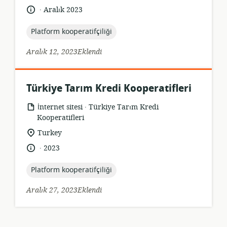
konumu:
.
Dil:
Yayın
Aralık 2023
tarihi:
topic:
Platform kooperatifçiliği
Aralık 12, 2023Eklendi
Türkiye Tarım Kredi Kooperatifleri
.
Kaynak
yayıncı:
İnternet sitesi
Türkiye Tarım Kredi
formatı:
Kooperatifleri
Uygunluk
Turkey
konumu:
.
Dil:
Yayın
2023
tarihi:
topic:
Platform kooperatifçiliği
Aralık 27, 2023Eklendi