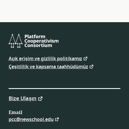
Platform
Kooperatifçiliği
Açık erişim ve gizlilik politikamız
Konsorsiyumu
Çeşitlilik ve kapsama taahhüdümüz
Bize Ulaşın
Email
pcc@newschool.edu