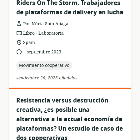
Riders On The Storm. Trabajadores
de plataformas de delivery en lucha
Por Núria Soto Aliaga
.
formato
publicación:
Libro
Laboratoria
del
ubicación
Spain
recurso:
de
.
idioma:
fecha
septiembre 2023
relevancia:
de
publicación:
topic:
Movimiento cooperativo
septiembre 26, 2023 añadidos
Resistencia versus destrucción
creativa, ¿es posible una
alternativa a la actual economía de
plataformas? Un estudio de caso de
dos cooperativas