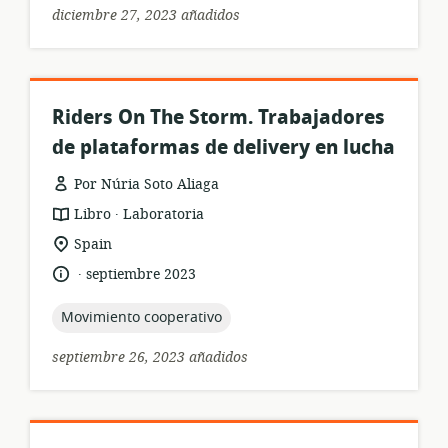
diciembre 27, 2023 añadidos
Riders On The Storm. Trabajadores
de plataformas de delivery en lucha
Por Núria Soto Aliaga
.
formato
publicación:
Libro
Laboratoria
del
ubicación
Spain
recurso:
de
.
idioma:
fecha
septiembre 2023
relevancia:
de
publicación:
topic:
Movimiento cooperativo
septiembre 26, 2023 añadidos