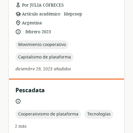
Por JULIA CÓFRECES
.
formato
publicación:
Artículo académico
Idepcoop
del
ubicación
Argentina
recurso:
de
.
idioma:
fecha
febrero 2023
relevancia:
de
publicación:
topic:
Movimiento cooperativo
topic:
Capitalismo de plataforma
diciembre 29, 2023 añadidos
Pescadata
formato
idioma:
del
recurso:
topic:
topic:
Cooperativismo de plataforma
Tecnologías
2 más