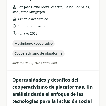
Por José David Moral-Martín, David Pac Salas,
and Jaime Minguijón
formato
Artículo académico
del
ubicación
Spain and Europe
recurso:
de
.
idioma:
fecha
mayo 2023
relevancia:
de
publicación:
topic:
Movimiento cooperativo
topic:
Cooperativismo de plataforma
diciembre 27, 2023 añadidos
Oportunidades y desafíos del
cooperativismo de plataformas. Un
análisis desde el enfoque de las
tecnologías para la inclusión social