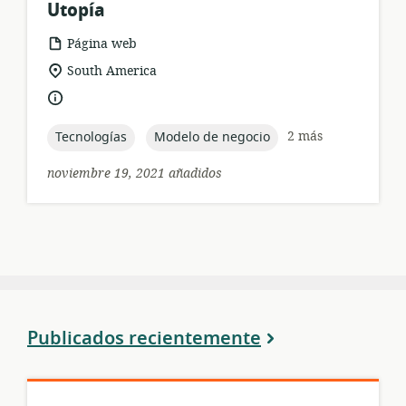
Utopía
formato
Página web
del
ubicación
South America
recurso:
de
idioma:
relevancia:
topic:
topic:
2 más
Tecnologías
Modelo de negocio
noviembre 19, 2021 añadidos
Publicados recientemente