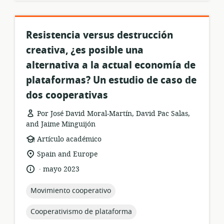
Resistencia versus destrucción
creativa, ¿es posible una
alternativa a la actual economía de
plataformas? Un estudio de caso de
dos cooperativas
Por José David Moral-Martín, David Pac Salas,
and Jaime Minguijón
formato
Artículo académico
del
ubicación
Spain and Europe
recurso:
de
.
idioma:
fecha
mayo 2023
relevancia:
de
publicación:
topic:
Movimiento cooperativo
topic:
Cooperativismo de plataforma