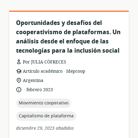
Oportunidades y desafíos del
cooperativismo de plataformas. Un
análisis desde el enfoque de las
tecnologías para la inclusión social
Por JULIA CÓFRECES
.
formato
publicación:
Artículo académico
Idepcoop
del
ubicación
Argentina
recurso:
de
.
idioma:
fecha
febrero 2023
relevancia:
de
publicación:
topic:
Movimiento cooperativo
topic:
Capitalismo de plataforma
diciembre 29, 2023 añadidos