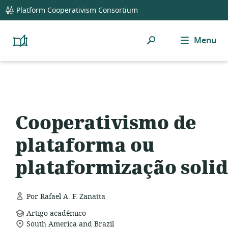
global
Platform Cooperativism Consortium
navigation
Pesquisar
Menu
Platform
Cooperativism
Resource
Library
Cooperativismo de
plataforma ou
plataformização solid
Por Rafael A. F. Zanatta
formato
Artigo acadêmico
local
de
South America and Brazil