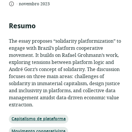
.
idioma:
data
recurso:
de
novembro 2023
relevância:
de
publicação:
Resumo
The essay proposes “solidarity platformization” to
engage with Brazil’s platform cooperative
movement. It builds on Rafael Grohmann’s work,
exploring tensions between platform logic and
André Gorz’s concept of solidarity. The discussion
focuses on three main areas: challenges of
solidarity in immaterial capitalism, design justice
and inclusivity in platforms, and collective data
management amidst data-driven economic value
extraction.
Tópico:
Capitalismo de plataforma
Tópico:
Movimento cooperativista