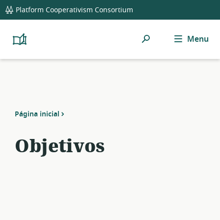
global
Platform Cooperativism Consortium
navigation
Pesquisar
Menu
Platform
Cooperativism
Resource
Library
Página inicial
Objetivos