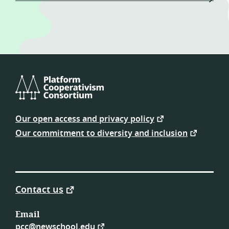
Platform
Cooperativism
Our open access and privacy policy
Consortium
Our commitment to diversity and inclusion
Contact us
Email
pcc@newschool.edu