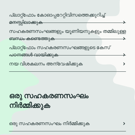
പ്ലാറ്റ്ഫോം കോഓപ്പറേറ്റിവിസത്തെക്കുറിച്ച്
മനസ്സിലാക്കുക
സഹകരണസംഘങ്ങളും യൂണിയനുകളും തമ്മിലുള്ള
ബന്ധം കണ്ടെത്തുക
പ്ലാറ്റ്ഫോം സഹകരണസംഘങ്ങളുടെ കേസ്
പഠനങ്ങൾ വായിക്കുക
നയ വിശകലനം അന്വേഷിക്കുക
ഒരു സഹകരണസംഘം
നിർമ്മിക്കുക
ഒരു സഹകരണസംഘം നിർമ്മിക്കുക