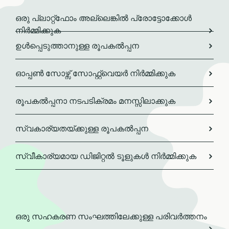
ഒരു പ്ലാറ്റ്ഫോം അല്ലെങ്കിൽ പ്രോട്ടോക്കോൾ
നിർമ്മിക്കുക
ഉൾപ്പെടുത്താനുള്ള രൂപകൽപ്പന
ഓപ്പൺ സോഴ്സ് സോഫ്റ്റ്വെയർ നിർമ്മിക്കുക
രൂപകൽപ്പനാ നടപടിക്രമം മനസ്സിലാക്കുക
സ്വകാര്യതയ്ക്കുള്ള രൂപകൽപ്പന
സ്വീകാര്യമായ ഡിജിറ്റൽ ടൂളുകൾ നിർമ്മിക്കുക
ഒരു സഹകരണ സംഘത്തിലേക്കുള്ള പരിവർത്തനം