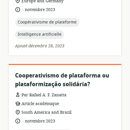
Lieu
Europe and Germany
ressource:
de
.
langue:
date
novembre 2023
pertinence:
de
publication:
topic:
Coopérativisme de plateforme
topic:
Intelligence artificielle
Ajouté décembre 28, 2023
Cooperativismo de plataforma ou
plataformização solidária?
Par Rafael A. F. Zanatta
Format
Article académique
de
Lieu
South America and Brazil
ressource:
de
.
langue:
date
novembre 2023
pertinence:
de