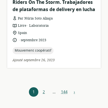
Riders On The Storm. Trabajadores
de plataformas de delivery en lucha
Par Núria Soto Aliaga
.
Format
éditeur:
Livre
Laboratoria
de
Lieu
Spain
ressource:
de
.
langue:
date
septembre 2023
pertinence:
de
publication:
topic:
Mouvement coopératif
Ajouté septembre 26, 2023
Navigateur
1
2
…
144
›
Suivant
de
ressources