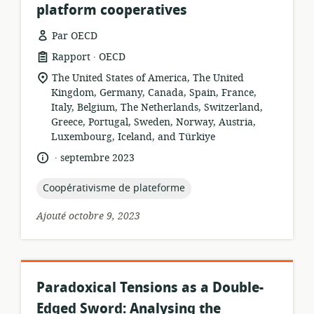
platform cooperatives
Par OECD
.
Format
éditeur:
Rapport
OECD
de
Lieu
The United States of America, The United
ressource:
de
Kingdom, Germany, Canada, Spain, France,
pertinence:
Italy, Belgium, The Netherlands, Switzerland,
Greece, Portugal, Sweden, Norway, Austria,
Luxembourg, Iceland, and Türkiye
.
langue:
date
septembre 2023
de
publication:
topic:
Coopérativisme de plateforme
Ajouté octobre 9, 2023
Paradoxical Tensions as a Double-
Edged Sword: Analysing the