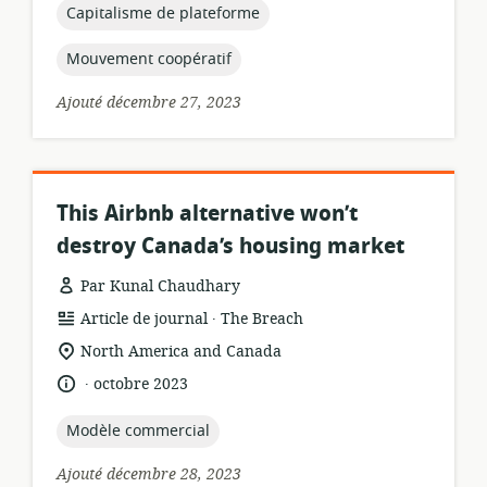
publication:
topic:
Capitalisme de plateforme
topic:
Mouvement coopératif
Ajouté décembre 27, 2023
This Airbnb alternative won’t
destroy Canada’s housing market
Par Kunal Chaudhary
.
Format
éditeur:
Article de journal
The Breach
de
Lieu
North America and Canada
ressource:
de
.
langue:
date
octobre 2023
pertinence:
de
publication:
topic:
Modèle commercial
Ajouté décembre 28, 2023