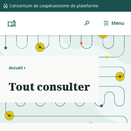
global
Consortium de coopérativisme de plateforme
navigation
Rechercher
Menu
Platform
Cooperativism
Resource
Library
Accueil
Tout consulter