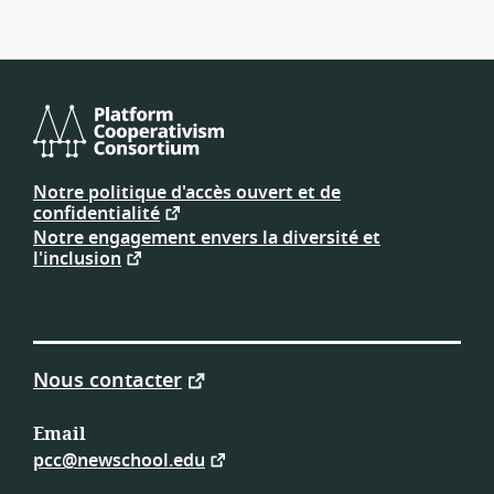
Consortium
de
Notre politique d'accès ouvert et de
plateforme
confidentialité
coopérative
Notre engagement envers la diversité et
l'inclusion
Nous contacter
Email
pcc@newschool.edu