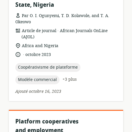
State, Nigeria
Par O. I. Ogunyemi, T. D. Kolawole, and T. A.
Okeowo
.
Format
éditeur:
Article de journal
African Journals OnLine
de
(AJOL)
ressource:
Lieu
Africa and Nigeria
de
.
langue:
date
octobre 2023
pertinence:
de
publication:
topic:
Coopérativisme de plateforme
topic:
+3 plus
Modèle commercial
Ajouté octobre 16, 2023
Platform cooperatives
and employment