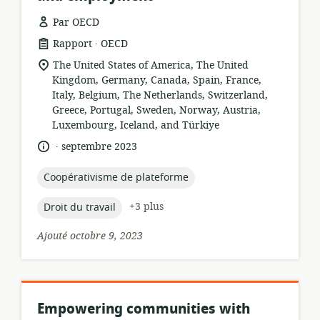
Par OECD
.
Format
éditeur:
Rapport
OECD
de
Lieu
The United States of America, The United
ressource:
de
Kingdom, Germany, Canada, Spain, France,
pertinence:
Italy, Belgium, The Netherlands, Switzerland,
Greece, Portugal, Sweden, Norway, Austria,
Luxembourg, Iceland, and Türkiye
.
langue:
date
septembre 2023
de
publication:
topic:
Coopérativisme de plateforme
topic:
+3 plus
Droit du travail
Ajouté octobre 9, 2023
Empowering communities with