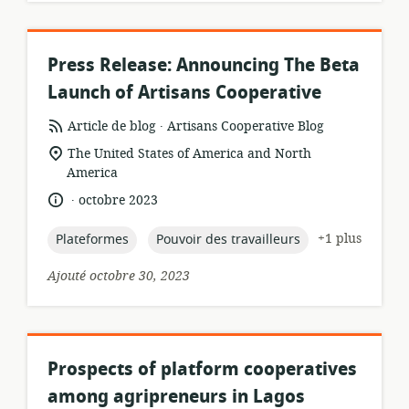
Press Release: Announcing The Beta
Launch of Artisans Cooperative
.
Format
éditeur:
Article de blog
Artisans Cooperative Blog
de
Lieu
The United States of America and North
ressource:
de
America
pertinence:
.
langue:
date
octobre 2023
de
publication:
topic:
topic:
+1 plus
Plateformes
Pouvoir des travailleurs
Ajouté octobre 30, 2023
Prospects of platform cooperatives
among agripreneurs in Lagos