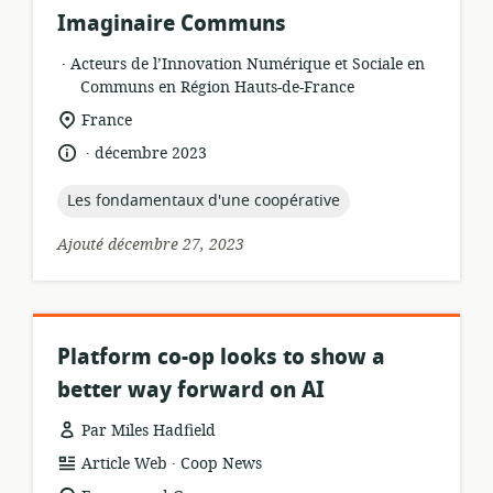
Imaginaire Communs
.
Format
éditeur:
Acteurs de l’Innovation Numérique et Sociale en
de
Communs en Région Hauts-de-France
ressource:
Lieu
France
de
.
langue:
date
décembre 2023
pertinence:
de
publication:
topic:
Les fondamentaux d'une coopérative
Ajouté décembre 27, 2023
Platform co-op looks to show a
better way forward on AI
Par Miles Hadfield
.
Format
éditeur:
Article Web
Coop News
de