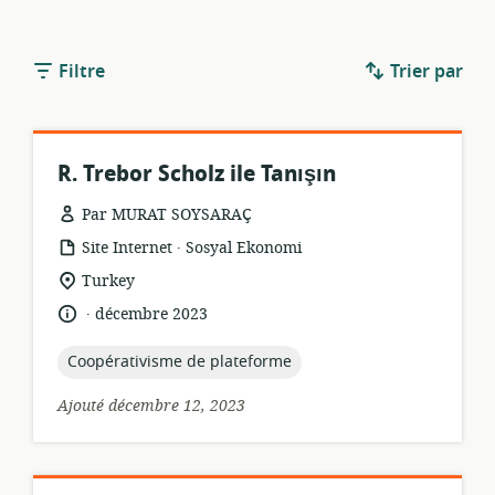
Filtre
Trier par
R. Trebor Scholz ile Tanışın
Par MURAT SOYSARAÇ
.
Format
éditeur:
Site Internet
Sosyal Ekonomi
de
Lieu
Turkey
ressource:
de
.
langue:
date
décembre 2023
pertinence:
de
publication:
topic:
Coopérativisme de plateforme
Ajouté décembre 12, 2023