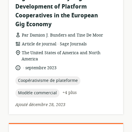
Development of Platform
Cooperatives in the European
Gig Economy
Par Damion J. Bunders and Tine De Moor
.
Format
éditeur:
Article de journal
Sage Journals
de
Lieu
The United States of America and North
ressource:
de
America
pertinence:
.
langue:
date
septembre 2023
de
publication:
topic:
Coopérativisme de plateforme
topic:
+4 plus
Modèle commercial
Ajouté décembre 28, 2023