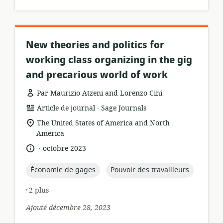
New theories and politics for
working class organizing in the gig
and precarious world of work
Par Maurizio Atzeni and Lorenzo Cini
.
Format
éditeur:
Article de journal
Sage Journals
de
Lieu
The United States of America and North
ressource:
de
America
pertinence:
.
langue:
date
octobre 2023
de
publication:
topic:
topic:
Économie de gages
Pouvoir des travailleurs
+2 plus
Ajouté décembre 28, 2023