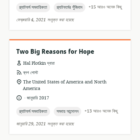
তারিখ:
topic:
topic:
+15 আরও অনেক কিছু
প্ল্যাটফর্ম সমবায়িকতা
প্ল্যাটফর্মের পুঁজিবাদ
ফেব্রুয়ারি 4, 2021 সংযুক্ত করা হয়েছে
Two Big Reasons for Hope
Hal Plotkin দ্বারা
তথ্যসম্পদের
ব্লগ পোস্ট
ফর্ম্যাট:
প্রাসঙ্গিকতার
The United States of America and North
অবস্থান:
America
.
ভাষা:
প্রকাশনার
জানুয়ারি 2017
তারিখ:
topic:
topic:
+13 আরও অনেক কিছু
প্ল্যাটফর্ম সমবায়িকতা
সমবায় আন্দোলন
জানুয়ারি 29, 2021 সংযুক্ত করা হয়েছে