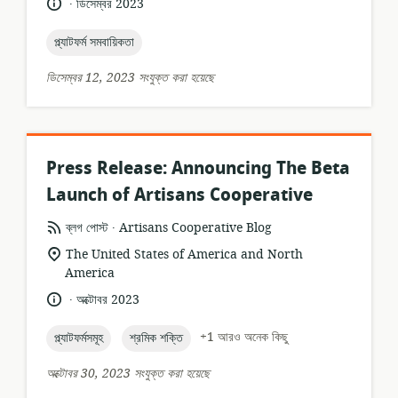
.
ভাষা:
প্রকাশনার
ডিসেম্বর 2023
তারিখ:
topic:
প্ল্যাটফর্ম সমবায়িকতা
ডিসেম্বর 12, 2023 সংযুক্ত করা হয়েছে
Press Release: Announcing The Beta
Launch of Artisans Cooperative
.
তথ্যসম্পদের
প্রকাশক:
ব্লগ পোস্ট
Artisans Cooperative Blog
ফর্ম্যাট:
প্রাসঙ্গিকতার
The United States of America and North
অবস্থান:
America
.
ভাষা:
প্রকাশনার
অক্টোবর 2023
তারিখ:
topic:
topic:
+1 আরও অনেক কিছু
প্ল্যাটফর্মসমূহ
শ্রমিক শক্তি
অক্টোবর 30, 2023 সংযুক্ত করা হয়েছে