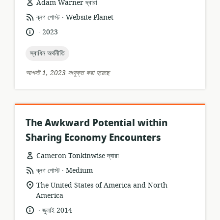
Adam Warner দ্বারা
.
তথ্যসম্পদের
প্রকাশক:
ব্লগ পোস্ট
Website Planet
ফর্ম্যাট:
.
ভাষা:
প্রকাশনার
2023
তারিখ:
topic:
স্বাধিন অর্থনীতি
আগস্ট 1, 2023 সংযুক্ত করা হয়েছে
The Awkward Potential within
Sharing Economy Encounters
Cameron Tonkinwise দ্বারা
.
তথ্যসম্পদের
প্রকাশক:
ব্লগ পোস্ট
Medium
ফর্ম্যাট:
প্রাসঙ্গিকতার
The United States of America and North
অবস্থান:
America
.
ভাষা:
প্রকাশনার
জুলাই 2014