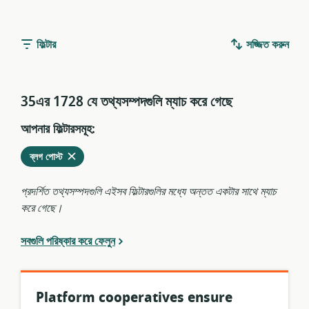
ফিল্টার
সজ্জিত করুন
35এর 1728 যে তথ্যসম্পদগুলি ম্যাচ করে গেছে
আপনার ফিল্টারসমূহ:
মুছে
এখনকার
ব্লগ পোস্ট
ফেলুন
ফিল্টারগুলির
থেকে
প্রদর্শিত তথ্যসম্পদগুলি এইসব ফিল্টারগুলির মধ্যে অন্তত একটার সাথে ম্যাচ
করে গেছে।
সবগুলি পরিষ্কার করে ফেলুন
Platform cooperatives ensure