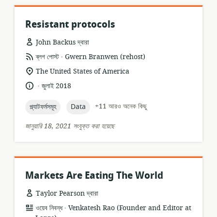
Resistant protocols
John Backus দ্বারা
.
তথ্যসম্পদের
প্রকাশক:
ব্লগ পোস্ট
Gwern Branwen (rehost)
ফর্ম্যাট:
প্রাসঙ্গিকতার
The United States of America
অবস্থান:
.
ভাষা:
প্রকাশনার
জুলাই 2018
তারিখ:
topic:
topic:
+11 আরও অনেক কিছু
প্ল্যাটফর্মসমূহ
Data
জানুয়ারি 18, 2021 সংযুক্ত করা হয়েছে
Markets Are Eating The World
Taylor Pearson দ্বারা
.
তথ্যসম্পদের
প্রকাশক:
ওয়েব নিবন্ধ
Venkatesh Rao (Founder and Editor at