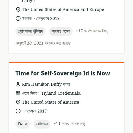
ফর্ম্যাট:
Large)
প্রাসঙ্গিকতার
The United States of America and Europe
অবস্থান:
.
ভাষা:
প্রকাশনার
ইংরেজি
ফেব্রুয়ারি 2019
তারিখ:
topic:
topic:
+17 আরও অনেক কিছু
প্ল্যাটফর্মের পুঁজিবাদ
ব্যবসার মডেল
জানুয়ারি 18, 2021 সংযুক্ত করা হয়েছে
Time for Self-Sovereign Id is Now
Kim Hamilton Duffy দ্বারা
.
তথ্যসম্পদের
প্রকাশক:
ওয়েব নিবন্ধ
Hyland Credentials.
ফর্ম্যাট:
প্রাসঙ্গিকতার
The United States of America
অবস্থান:
.
ভাষা:
প্রকাশনার
নভেম্বর 2017
তারিখ:
topic:
topic:
+11 আরও অনেক কিছু
Data
মালিকানা