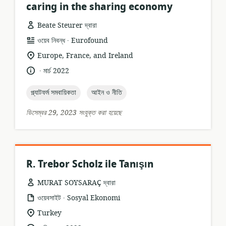
caring in the sharing economy
Beate Steurer দ্বারা
.
তথ্যসম্পদের
প্রকাশক:
ওয়েব নিবন্ধ
Eurofound
ফর্ম্যাট:
প্রাসঙ্গিকতার
Europe, France, and Ireland
অবস্থান:
.
ভাষা:
প্রকাশনার
মার্চ 2022
তারিখ:
topic:
topic:
প্ল্যাটফর্ম সমবায়িকতা
আইন ও নীতি
ডিসেম্বর 29, 2023 সংযুক্ত করা হয়েছে
R. Trebor Scholz ile Tanışın
MURAT SOYSARAÇ দ্বারা
.
তথ্যসম্পদের
প্রকাশক:
ওয়েবসাইট
Sosyal Ekonomi
ফর্ম্যাট:
প্রাসঙ্গিকতার
Turkey
অবস্থান: