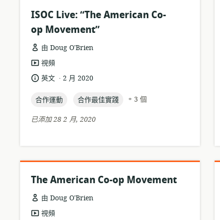
ISOC Live: “The American Co-
op Movement”
由 Doug O'Brien
資
視頻
源
.
語
發
英文
2 月 2020
格
言:
布
式:
topic:
topic:
日
+ 3 個
合作運動
合作最佳實踐
期:
已添加 28 2 月, 2020
The American Co-op Movement
由 Doug O'Brien
資
視頻