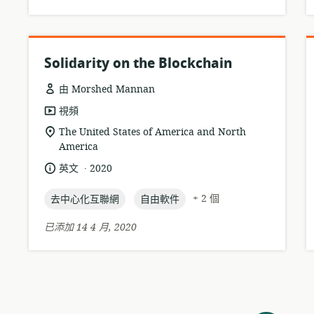
Solidarity on the Blockchain
由 Morshed Mannan
資
視頻
源
相
The United States of America and North
格
America
關
式:
位
.
語
發
英文
2020
置:
言:
布
topic:
topic:
日
+ 2 個
去中心化互聯網
自由軟件
期:
已添加 14 4 月, 2020