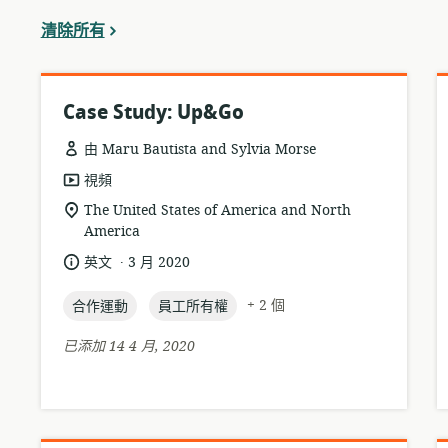
濾
清除所有
器
中
Case Study: Up&Go
由 Maru Bautista and Sylvia Morse
資
視頻
源
相
The United States of America and North
格
America
關
式:
位
.
語
發
英文
3 月 2020
置:
言:
布
topic:
topic:
日
+ 2 個
合作運動
員工所有權
期:
已添加 14 4 月, 2020