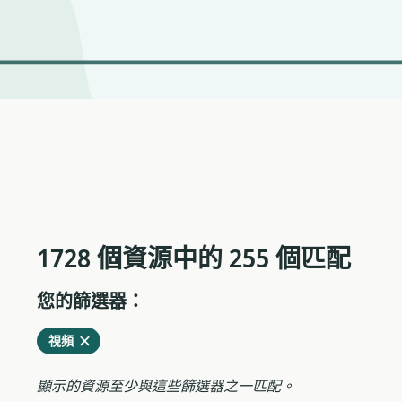
1728 個資源中的 255 個匹配
您的篩選器：
從
刪
視頻
當
除
前
顯示的資源至少與這些篩選器之一匹配。
過