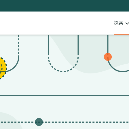
Notifications
21
filters
applied.
探索
Resource
list
updated.