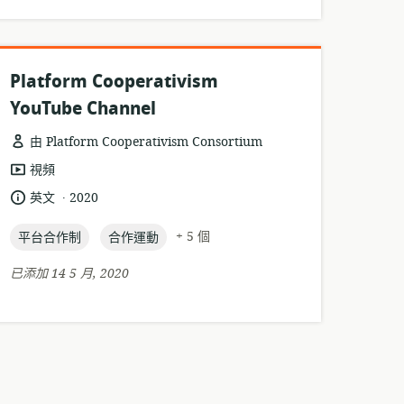
Platform Cooperativism
YouTube Channel
由 Platform Cooperativism Consortium
資
視頻
源
.
語
發
英文
2020
格
言:
布
式:
topic:
topic:
日
+ 5 個
平台合作制
合作運動
期:
已添加 14 5 月, 2020