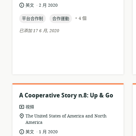
源
.
語
發
英文
2 月 2020
格
言:
布
式:
topic:
topic:
日
+ 4 個
平台合作制
合作運動
期:
已添加 17 6 月, 2020
A Cooperative Story n.8: Up & Go
資
視頻
源
相
The United States of America and North
格
America
關
式:
位
.
語
發
英文
1 月 2020