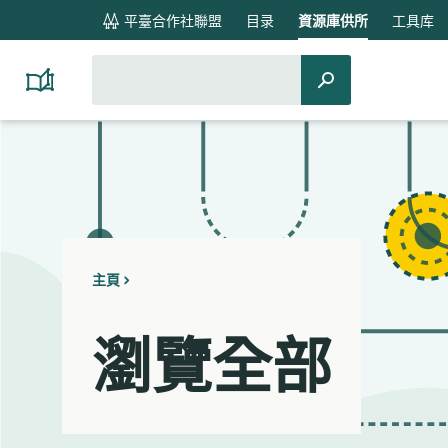
global
平臺合作社聯盟
目录
資源庫供所
工具库
navigation
搜
搜
Platform
索：
Cooperativism
索
Resource
Library
主頁
瀏覽全部