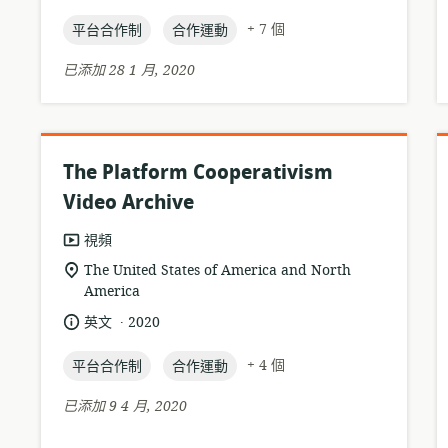
置:
言:
布
topic:
topic:
日
+ 7 個
平台合作制
合作運動
期:
已添加 28 1 月, 2020
The Platform Cooperativism
Video Archive
資
視頻
源
相
The United States of America and North
格
America
關
式:
位
.
語
發
英文
2020
置:
言:
布
topic:
topic:
日
+ 4 個
平台合作制
合作運動
期:
已添加 9 4 月, 2020