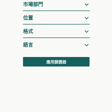
器
市場部門
位置
格式
語言
應用篩選器