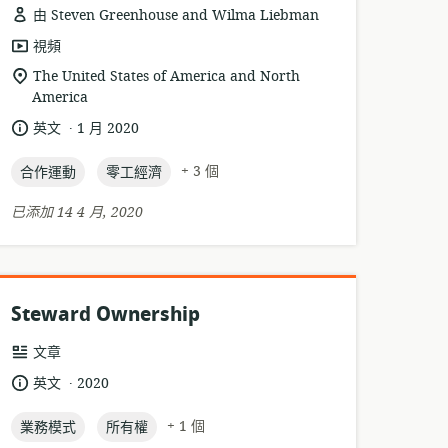
由 Steven Greenhouse and Wilma Liebman
資
視頻
源
相
The United States of America and North
格
America
關
式:
位
.
語
發
英文
1 月 2020
置:
言:
布
topic:
topic:
日
+ 3 個
合作運動
零工經濟
期:
已添加 14 4 月, 2020
Steward Ownership
資
文章
源
.
語
發
英文
2020
格
言:
布
式:
topic:
topic:
日
+ 1 個
業務模式
所有權