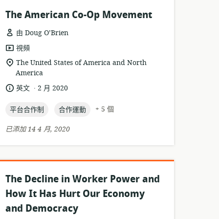
The American Co-Op Movement
由 Doug O’Brien
資
視頻
源
相
The United States of America and North
格
America
關
式:
位
.
語
發
英文
2 月 2020
置:
言:
布
topic:
topic:
日
+ 5 個
平台合作制
合作運動
期:
已添加 14 4 月, 2020
The Decline in Worker Power and
How It Has Hurt Our Economy
and Democracy