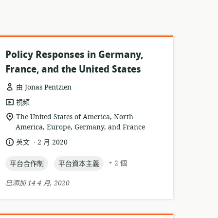
Policy Responses in Germany,
France, and the United States
由 Jonas Pentzien
資
視頻
源
相
The United States of America, North
格
America, Europe, Germany, and France
關
式:
位
.
語
發
英文
2 月 2020
置:
言:
布
topic:
topic:
日
+ 2 個
平台合作制
平台資本主義
期:
已添加 14 4 月, 2020