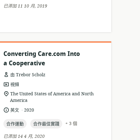
期:
已添加 11 10 月, 2019
Converting Care.com Into
a Cooperative
由 Trebor Scholz
資
視頻
源
相
The United States of America and North
格
America
關
式:
位
.
語
發
英文
2020
置:
言:
布
topic:
topic:
日
+ 3 個
合作運動
合作最佳實踐
期:
已添加 14 4 月, 2020