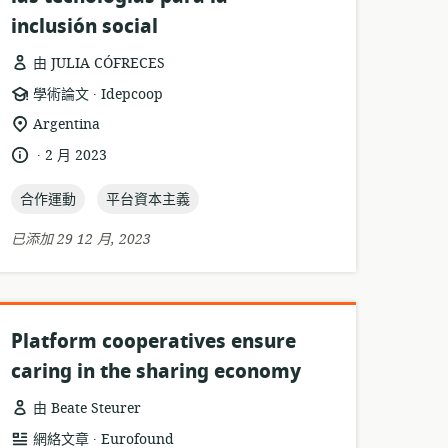
inclusión social
由 JULIA CÓFRECES
.
資
發
學術論文
Idepcoop
源
布
相
Argentina
格
者:
關
.
語
發
2 月 2023
式:
位
言:
布
置:
topic:
topic:
日
合作運動
平台資本主義
期:
已添加 29 12 月, 2023
Platform cooperatives ensure
caring in the sharing economy
由 Beate Steurer
.
資
發
網絡文章
Eurofound