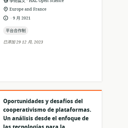
資
發
學術論文
HAL Open Science
源
布
相
Europe and France
格
者:
關
.
語
發
9 月 2021
式:
位
言:
布
置:
topic:
日
平台合作制
期:
已添加 29 12 月, 2023
Oportunidades y desafíos del
cooperativismo de plataformas.
Un análisis desde el enfoque de
las tecnologías para la