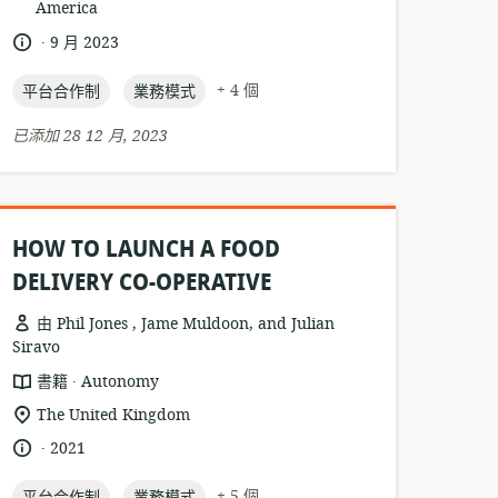
America
關
式:
位
.
語
發
9 月 2023
置:
言:
布
topic:
topic:
日
+ 4 個
平台合作制
業務模式
期:
已添加 28 12 月, 2023
HOW TO LAUNCH A FOOD
DELIVERY CO-OPERATIVE
由 Phil Jones , Jame Muldoon, and Julian
Siravo
.
資
發
書籍
Autonomy
源
布
相
The United Kingdom
格
者:
關
.
語
發
2021
式:
位
言:
布
置:
topic:
topic:
+ 5 個
平台合作制
日
業務模式