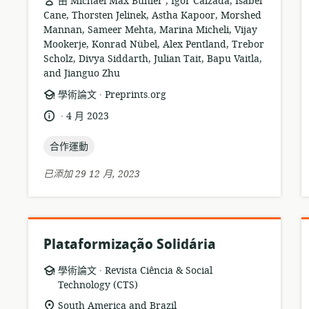
由 Michael Max Bühler , Igor Calzada, Isabel
Cane, Thorsten Jelinek, Astha Kapoor, Morshed
Mannan, Sameer Mehta, Marina Micheli, Vijay
Mookerje, Konrad Nübel, Alex Pentland, Trebor
Scholz, Divya Siddarth, Julian Tait, Bapu Vaitla,
and Jianguo Zhu
.
資
發
學術論文
Preprints.org
源
布
.
語
發
4 月 2023
格
者:
言:
布
式:
topic:
日
合作運動
期:
已添加 29 12 月, 2023
Plataformização Solidária
.
資
發
學術論文
Revista Ciência & Social
源
Technology (CTS)
布
格
者:
相
South America and Brazil