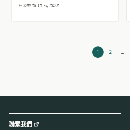
期:
已添加 28 12 月, 2023
資
1
2
...
源
導
航
聯繫我們