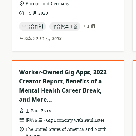
格
者:
相
Europe and Germany
式:
關
.
語
發
5 月 2020
位
言:
布
置:
topic:
topic:
日
+ 1 個
平台合作制
平台資本主義
期:
已添加 29 12 月, 2023
Worker-Owned Gig Apps, 2022
Creator Report, Benefits of a
Mental Health Career Break,
and More…
由 Paul Estes
.
資
發
網絡文章
Gig Economy with Paul Estes
源
布
相
The United States of America and North
格
者:
America