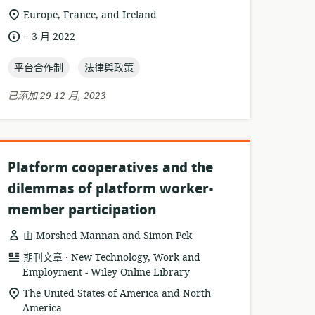
源
布
相
Europe, France, and Ireland
格
者:
關
.
語
發
3 月 2022
式:
位
言:
布
置:
topic:
topic:
日
平台合作制
法律與政策
期:
已添加 29 12 月, 2023
Platform cooperatives and the
dilemmas of platform worker-
member participation
由 Morshed Mannan and Simon Pek
.
資
發
期刊文章
New Technology, Work and
源
Employment - Wiley Online Library
布
格
者:
相
The United States of America and North
式:
America
關