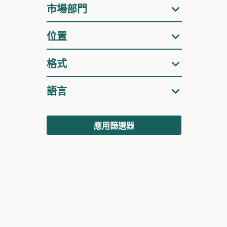
器
市場部門
位置
格式
語言
應用篩選器