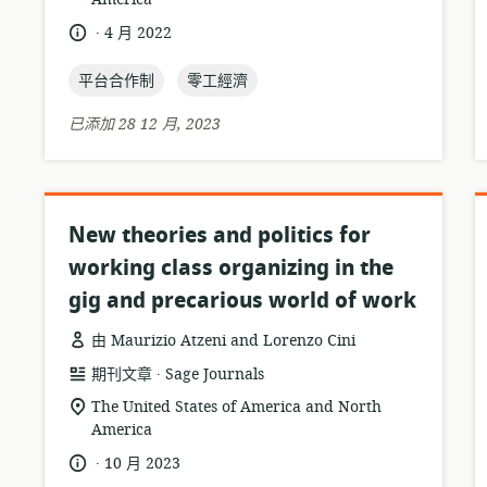
關
式:
位
.
語
發
4 月 2022
置:
言:
布
topic:
topic:
日
平台合作制
零工經濟
期:
已添加 28 12 月, 2023
New theories and politics for
working class organizing in the
gig and precarious world of work
由 Maurizio Atzeni and Lorenzo Cini
.
資
發
期刊文章
Sage Journals
源
布
相
The United States of America and North
格
者:
America
關
式:
位
.
語
發
10 月 2023
置:
言:
布