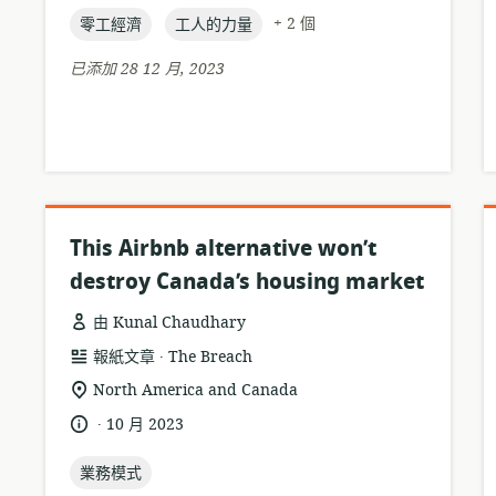
topic:
topic:
日
+ 2 個
零工經濟
工人的力量
期:
已添加 28 12 月, 2023
This Airbnb alternative won’t
destroy Canada’s housing market
由 Kunal Chaudhary
.
資
發
報紙文章
The Breach
源
布
相
North America and Canada
格
者:
關
.
語
發
10 月 2023
式:
位
言:
布
置:
topic:
日
業務模式