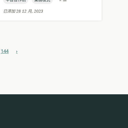
期:
已添加 28 12 月, 2023
144
›
下
一
步