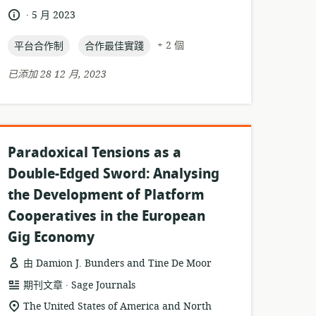
位
.
語
發
5 月 2023
置:
言:
布
topic:
topic:
日
+ 2 個
平台合作制
合作最佳實踐
期:
已添加 28 12 月, 2023
Paradoxical Tensions as a
Double-Edged Sword: Analysing
the Development of Platform
Cooperatives in the European
Gig Economy
由 Damion J. Bunders and Tine De Moor
.
資
發
期刊文章
Sage Journals
源
布
相
The United States of America and North
格
者: