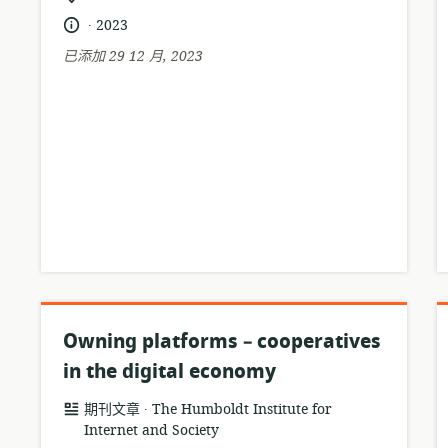
式:
關
.
語
發
2023
位
言:
布
已添加 29 12 月, 2023
置:
日
期:
Owning platforms – cooperatives
in the digital economy
.
資
發
期刊文章
The Humboldt Institute for
源
Internet and Society
布