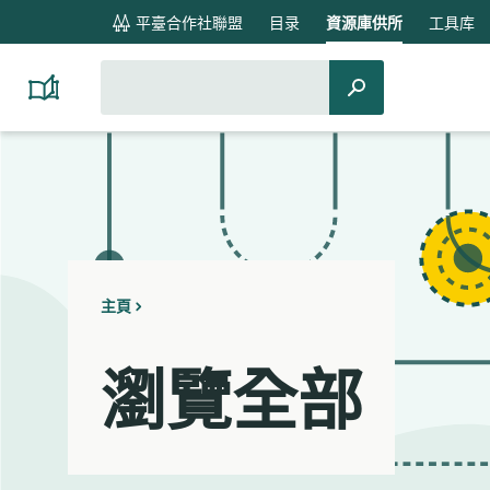
global
平臺合作社聯盟
目录
資源庫供所
工具库
navigation
搜
搜
Platform
索：
Cooperativism
索
Resource
Library
主頁
瀏覽全部