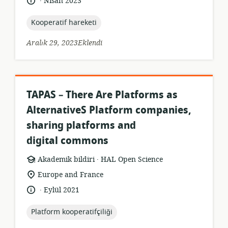
Dil:
Yayın
Nisan 2023
tarihi:
topic:
Kooperatif hareketi
Aralık 29, 2023Eklendi
TAPAS – There Are Platforms as
AlternativeS Platform companies,
sharing platforms and
digital commons
.
Kaynak
yayıncı:
Akademik bildiri
HAL Open Science
formatı:
Uygunluk
Europe and France
konumu:
.
Dil:
Yayın
Eylül 2021
tarihi:
topic:
Platform kooperatifçiliği