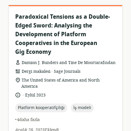
Paradoxical Tensions as a Double-
Edged Sword: Analysing the
Development of Platform
Cooperatives in the European
Gig Economy
Damion J. Bunders and Tine De Moortarafından
.
Kaynak
yayıncı:
Dergi makalesi
Sage Journals
formatı:
Uygunluk
The United States of America and North
konumu:
America
.
Dil:
Yayın
Eylül 2023
tarihi:
topic:
topic:
Platform kooperatifçiliği
İş modeli
+4daha fazla
Aralık 28, 2023Eklendi