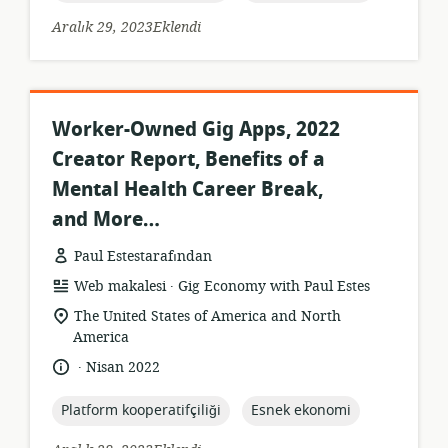
Aralık 29, 2023Eklendi
Worker-Owned Gig Apps, 2022
Creator Report, Benefits of a
Mental Health Career Break,
and More…
Paul Estestarafından
.
Kaynak
yayıncı:
Web makalesi
Gig Economy with Paul Estes
formatı:
Uygunluk
The United States of America and North
konumu:
America
.
Dil:
Yayın
Nisan 2022
tarihi:
topic:
topic:
Platform kooperatifçiliği
Esnek ekonomi