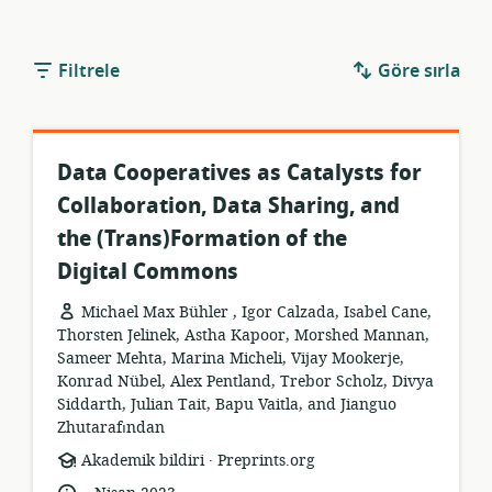
Filtrele
Göre sırla
Data Cooperatives as Catalysts for
Collaboration, Data Sharing, and
the (Trans)Formation of the
Digital Commons
Michael Max Bühler , Igor Calzada, Isabel Cane,
Thorsten Jelinek, Astha Kapoor, Morshed Mannan,
Sameer Mehta, Marina Micheli, Vijay Mookerje,
Konrad Nübel, Alex Pentland, Trebor Scholz, Divya
Siddarth, Julian Tait, Bapu Vaitla, and Jianguo
Zhutarafından
.
Kaynak
yayıncı:
Akademik bildiri
Preprints.org
formatı:
.