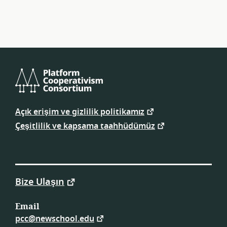
navigasyonu
Platform
Kooperatifçiliği
Açık erişim ve gizlilik politikamız
Konsorsiyumu
Çeşitlilik ve kapsama taahhüdümüz
Bize Ulaşın
Email
pcc@newschool.edu