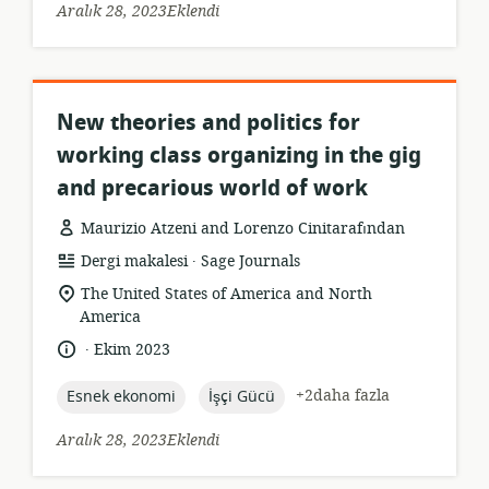
Aralık 28, 2023Eklendi
New theories and politics for
working class organizing in the gig
and precarious world of work
Maurizio Atzeni and Lorenzo Cinitarafından
.
Kaynak
yayıncı:
Dergi makalesi
Sage Journals
formatı:
Uygunluk
The United States of America and North
konumu:
America
.
Dil:
Yayın
Ekim 2023
tarihi:
topic:
topic:
+2daha fazla
Esnek ekonomi
İşçi Gücü
Aralık 28, 2023Eklendi