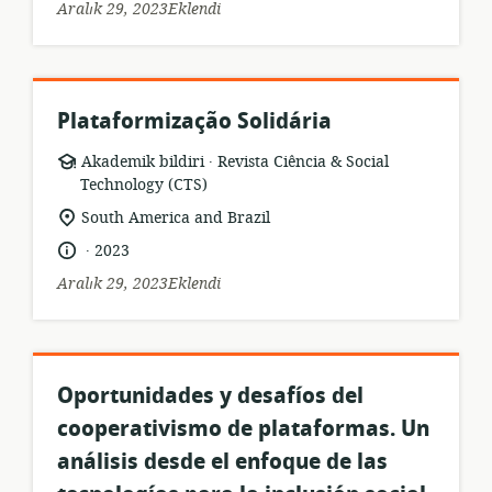
Aralık 29, 2023Eklendi
Plataformização Solidária
.
Kaynak
yayıncı:
Akademik bildiri
Revista Ciência & Social
formatı:
Technology (CTS)
Uygunluk
South America and Brazil
konumu:
.
Dil:
Yayın
2023
tarihi:
Aralık 29, 2023Eklendi
Oportunidades y desafíos del
cooperativismo de plataformas. Un
análisis desde el enfoque de las