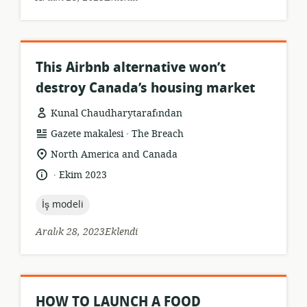
This Airbnb alternative won’t
destroy Canada’s housing market
Kunal Chaudharytarafından
.
Kaynak
yayıncı:
Gazete makalesi
The Breach
formatı:
Uygunluk
North America and Canada
konumu:
.
Dil:
Yayın
Ekim 2023
tarihi:
topic:
İş modeli
Aralık 28, 2023Eklendi
HOW TO LAUNCH A FOOD