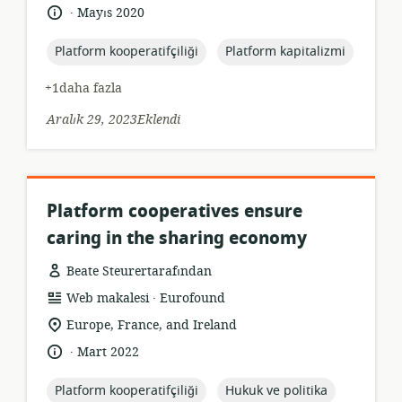
konumu:
.
Dil:
Yayın
Mayıs 2020
tarihi:
topic:
topic:
Platform kooperatifçiliği
Platform kapitalizmi
+1daha fazla
Aralık 29, 2023Eklendi
Platform cooperatives ensure
caring in the sharing economy
Beate Steurertarafından
.
Kaynak
yayıncı:
Web makalesi
Eurofound
formatı:
Uygunluk
Europe, France, and Ireland
konumu:
.
Dil:
Yayın
Mart 2022
tarihi:
topic:
topic:
Platform kooperatifçiliği
Hukuk ve politika