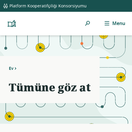
global
Platform Kooperatifçiliği Konsorsiyumu
navigation
Ara
Menu
Platform
Cooperativism
Resource
Library
Ev
Tümüne göz at