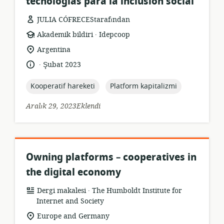
tecnologías para la inclusión social
JULIA CÓFRECEStarafından
.
Kaynak
yayıncı:
Akademik bildiri
Idepcoop
formatı:
Uygunluk
Argentina
konumu:
.
Dil:
Yayın
Şubat 2023
tarihi:
topic:
topic:
Kooperatif hareketi
Platform kapitalizmi
Aralık 29, 2023Eklendi
Owning platforms – cooperatives in
the digital economy
.
Kaynak
yayıncı:
Dergi makalesi
The Humboldt Institute for
formatı:
Internet and Society
Uygunluk
Europe and Germany