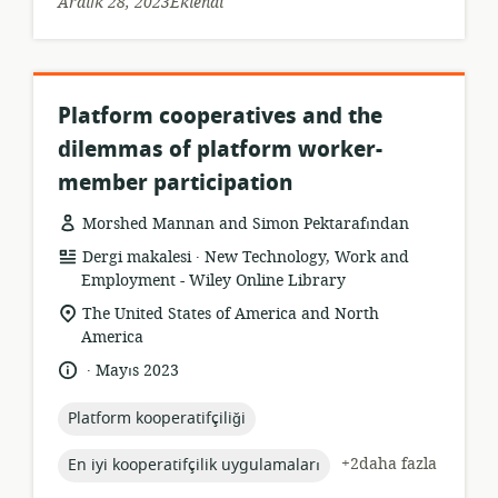
Aralık 28, 2023Eklendi
Platform cooperatives and the
dilemmas of platform worker-
member participation
Morshed Mannan and Simon Pektarafından
.
Kaynak
yayıncı:
Dergi makalesi
New Technology, Work and
formatı:
Employment - Wiley Online Library
Uygunluk
The United States of America and North
konumu:
America
.
Dil:
Yayın
Mayıs 2023
tarihi:
topic:
Platform kooperatifçiliği
topic:
+2daha fazla
En iyi kooperatifçilik uygulamaları