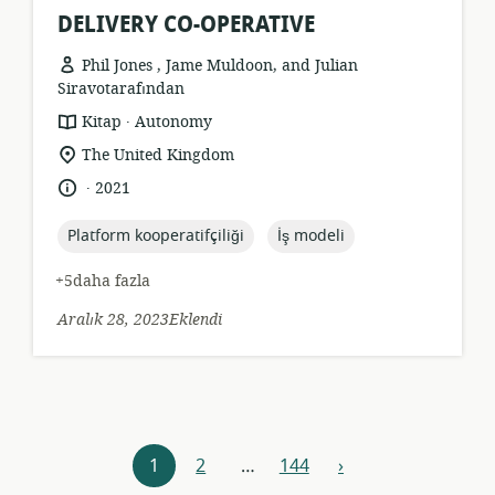
DELIVERY CO-OPERATIVE
Phil Jones , Jame Muldoon, and Julian
Siravotarafından
.
Kaynak
yayıncı:
Kitap
Autonomy
formatı:
Uygunluk
The United Kingdom
konumu:
.
Dil:
Yayın
2021
tarihi:
topic:
topic:
Platform kooperatifçiliği
İş modeli
+5daha fazla
Aralık 28, 2023Eklendi
Kaynaklar
1
2
…
144
›
Sonraki