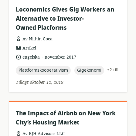
Loconomics Gives Gig Workers an
Alternative to Investor-
Owned Platforms
Av Nithin Coca
resursformat:
Artikel
.
språk:
publiceringsdatum:
engelska
november 2017
topic:
topic:
+2 till
Plattformskooperativism
Gigekonomi
Tillagt oktober 11, 2019
The Impact of Airbnb on New York
City’s Housing Market
Av BJH Advisors LLC