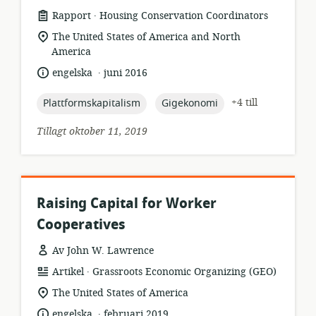
.
resursformat:
utgivare:
Rapport
Housing Conservation Coordinators
relevant
The United States of America and North
plats:
America
.
språk:
publiceringsdatum:
engelska
juni 2016
topic:
topic:
+4 till
Plattformskapitalism
Gigekonomi
Tillagt oktober 11, 2019
Raising Capital for Worker
Cooperatives
Av John W. Lawrence
.
resursformat:
utgivare:
Artikel
Grassroots Economic Organizing (GEO)
relevant
The United States of America
plats:
.
språk:
publiceringsdatum:
engelska
februari 2019