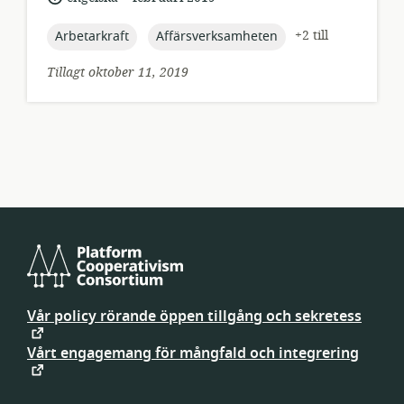
topic:
topic:
+2 till
Arbetarkraft
Affärsverksamheten
Tillagt oktober 11, 2019
Platform
Cooperativism
Vår policy rörande öppen tillgång och sekretess
Consortium
Vårt engagemang för mångfald och integrering