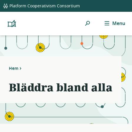
global
Notifications
21
Platform Cooperativism Consortium
navigation
filters
applied.
Sök
Menu
Resource
Platform
Cooperativism
list
Resource
updated.
Library
Hem
Bläddra bland alla