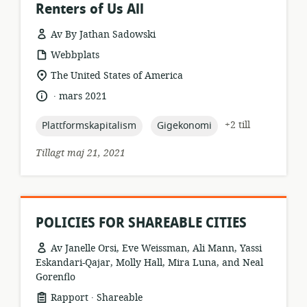
Renters of Us All
Av By Jathan Sadowski
resursformat:
Webbplats
relevant
The United States of America
plats:
.
språk:
publiceringsdatum:
mars 2021
topic:
topic:
+2 till
Plattformskapitalism
Gigekonomi
Tillagt maj 21, 2021
POLICIES FOR SHAREABLE CITIES
Av Janelle Orsi, Eve Weissman, Ali Mann, Yassi
Eskandari-Qajar, Molly Hall, Mira Luna, and Neal
Gorenflo
.
resursformat:
utgivare:
Rapport
Shareable