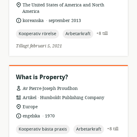
relevant
The United States of America and North
plats:
America
.
språk:
publiceringsdatum:
koreanska
september 2013
topic:
topic:
+8 till
Kooperativ rörelse
Arbetarkraft
Tillagt februari 5, 2021
What is Property?
Av Pierre-Joseph Proudhon
.
resursformat:
utgivare:
Artikel
Humboldt Publishing Company
relevant
Europe
plats:
.
språk:
publiceringsdatum:
engelska
1970
topic:
topic:
+8 till
Kooperativ bästa praxis
Arbetarkraft