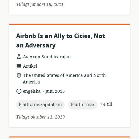
Tillagt januari 18, 2021
Airbnb Is an Ally to Cities, Not
an Adversary
Av Arun Sundararajan
resursformat:
Artikel
relevant
The United States of America and North
plats:
America
.
språk:
publiceringsdatum:
engelska
juni 2015
topic:
topic:
+4 till
Plattformskapitalism
Plattformar
Tillagt oktober 11, 2019