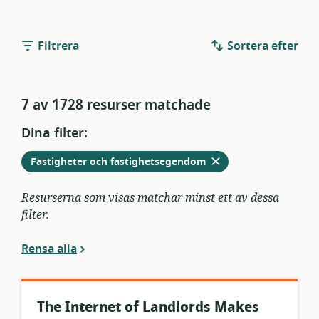
Filtrera
Sortera efter
7 av 1728 resurser matchade
Dina filter:
Ta
från
Fastigheter och fastighetsegendom
bort
aktuella
filter
Resurserna som visas matchar minst ett av dessa
filter.
Rensa alla
The Internet of Landlords Makes