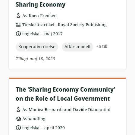
Sharing Economy
Av Koen Frenken
.
resursformat:
utgivare:
Tidskriftsartikel
Royal Society Publishing
.
språk:
publiceringsdatum:
engelska
maj 2017
topic:
topic:
+6 till
Kooperativ rörelse
Affärsmodell
Tillagt maj 15, 2020
The 'Sharing Economy Community'
on the Role of Local Government
Av Monica Bernardi and Davide Diamantini
resursformat:
Avhandling
.
språk:
publiceringsdatum:
engelska
april 2020