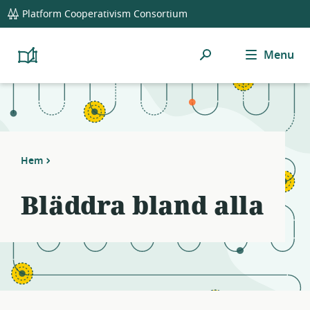
global
Notifications
21
Platform Cooperativism Consortium
navigation
filters
applied.
Sök
Menu
Resource
Platform
Cooperativism
list
Resource
updated.
Library
Hem
Bläddra bland alla