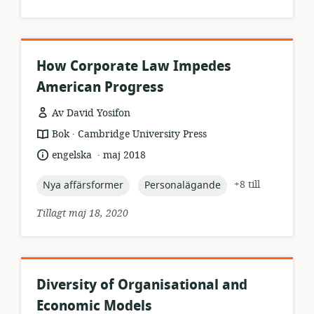
How Corporate Law Impedes
American Progress
Av David Yosifon
.
resursformat:
utgivare:
Bok
Cambridge University Press
.
språk:
publiceringsdatum:
engelska
maj 2018
topic:
topic:
+8 till
Nya affärsformer
Personalägande
Tillagt maj 18, 2020
Diversity of Organisational and
Economic Models