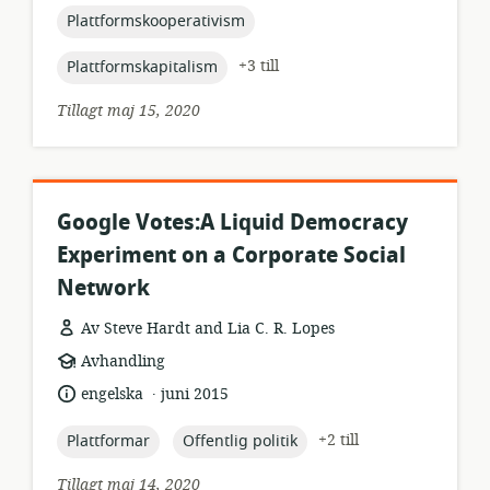
topic:
Plattformskooperativism
topic:
+3 till
Plattformskapitalism
Tillagt maj 15, 2020
Google Votes:A Liquid Democracy
Experiment on a Corporate Social
Network
Av Steve Hardt and Lia C. R. Lopes
resursformat:
Avhandling
.
språk:
publiceringsdatum:
engelska
juni 2015
topic:
topic:
+2 till
Plattformar
Offentlig politik
Tillagt maj 14, 2020