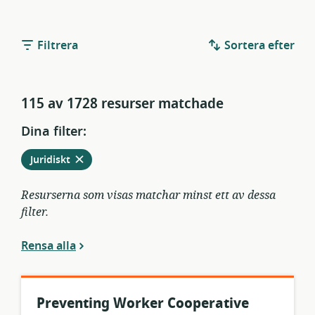
Filtrera
Sortera efter
115 av 1728 resurser matchade
Dina filter:
Ta
från
Juridiskt
bort
aktuella
filter
Resurserna som visas matchar minst ett av dessa
filter.
Rensa alla
Preventing Worker Cooperative