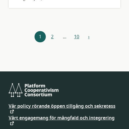
Resursnavigering
1
2
…
10
›
nästa
Platform
Cooperativism
Vår policy rörande öppen tillgång och sekretess
Consortium
Vårt engagemang för mångfald och integrering