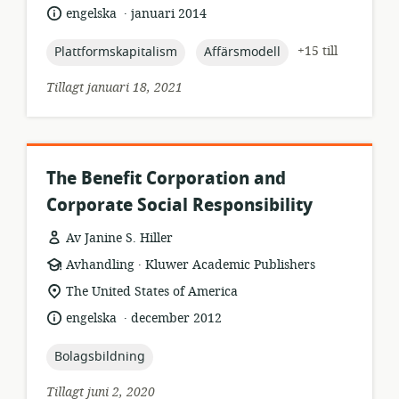
.
språk:
publiceringsdatum:
engelska
januari 2014
topic:
topic:
+15 till
Plattformskapitalism
Affärsmodell
Tillagt januari 18, 2021
The Benefit Corporation and
Corporate Social Responsibility
Av Janine S. Hiller
.
resursformat:
utgivare:
Avhandling
Kluwer Academic Publishers
relevant
The United States of America
plats:
.
språk:
publiceringsdatum:
engelska
december 2012
topic:
Bolagsbildning
Tillagt juni 2, 2020