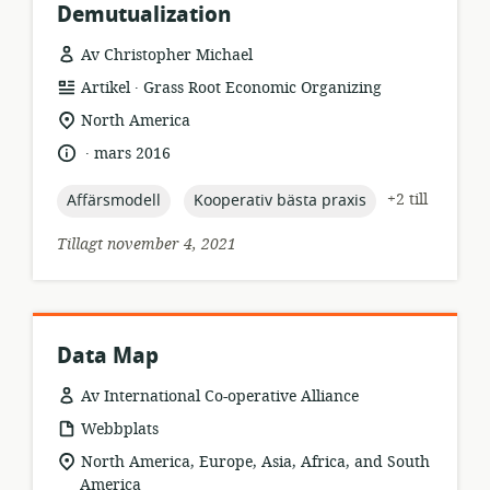
Demutualization
Av Christopher Michael
.
resursformat:
utgivare:
Artikel
Grass Root Economic Organizing
relevant
North America
plats:
.
språk:
publiceringsdatum:
mars 2016
topic:
topic:
+2 till
Affärsmodell
Kooperativ bästa praxis
Tillagt november 4, 2021
Data Map
Av International Co-operative Alliance
resursformat:
Webbplats
relevant
North America, Europe, Asia, Africa, and South
plats:
America