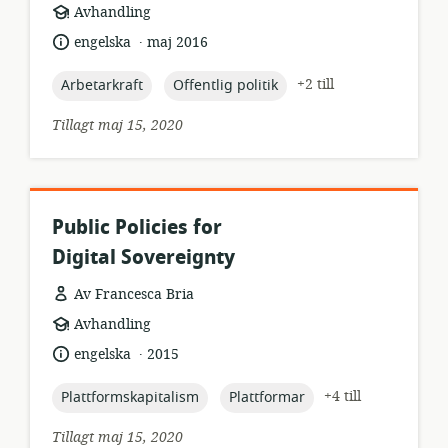
resursformat:
Avhandling
.
språk:
publiceringsdatum:
engelska
maj 2016
topic:
topic:
+2 till
Arbetarkraft
Offentlig politik
Tillagt maj 15, 2020
Public Policies for
Digital Sovereignty
Av Francesca Bria
resursformat:
Avhandling
.
språk:
publiceringsdatum:
engelska
2015
topic:
topic:
+4 till
Plattformskapitalism
Plattformar
Tillagt maj 15, 2020