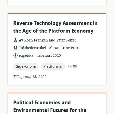
Reverse Technology Assessment in
the Age of the Platform Economy
Av Koen Frenken and Peter Pelzer
.
resursformat:
utgivare:
Tidskriftsartikel
Alexandrine Press
.
språk:
publiceringsdatum:
engelska
februari 2020
topic:
topic:
+2 till
Gigekonomi
Plattformar
Tillagt maj 15, 2020
Political Economies and
Environmental Futures for the