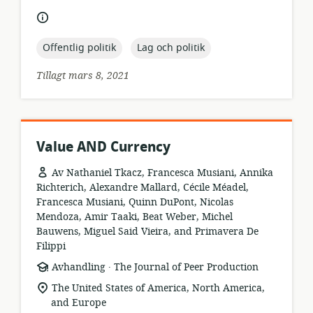
språk:
topic:
topic:
Offentlig politik
Lag och politik
Tillagt mars 8, 2021
Value AND Currency
Av Nathaniel Tkacz, Francesca Musiani, Annika
Richterich, Alexandre Mallard, Cécile Méadel,
Francesca Musiani, Quinn DuPont, Nicolas
Mendoza, Amir Taaki, Beat Weber, Michel
Bauwens, Miguel Said Vieira, and Primavera De
Filippi
.
resursformat:
utgivare:
Avhandling
The Journal of Peer Production
relevant
The United States of America, North America,
plats:
and Europe