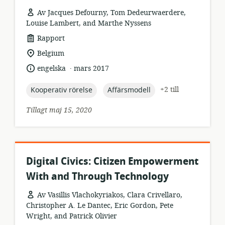
Av Jacques Defourny, Tom Dedeurwaerdere,
Louise Lambert, and Marthe Nyssens
resursformat:
Rapport
relevant
Belgium
plats:
.
språk:
publiceringsdatum:
engelska
mars 2017
topic:
topic:
+2 till
Kooperativ rörelse
Affärsmodell
Tillagt maj 15, 2020
Digital Civics: Citizen Empowerment
With and Through Technology
Av Vasillis Vlachokyriakos, Clara Crivellaro,
Christopher A. Le Dantec, Eric Gordon, Pete
Wright, and Patrick Olivier