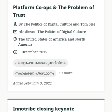
Platform Co-ops & The Problem of
Trust
By The Politics of Digital Culture and Tom Slee
.
resource
publisher:
വീഡിയോ
The Politics of Digital Culture
format:
location
The United States of America and North
of
America
relevance:
.
language:
date
December 2015
published:
topic:
പ്ലാറ്റ്ഫോം കോഓപ്പറേറ്റിവിസം
topic:
+9 more
സഹകരണ പ്രസ്ഥാനം
Added February 3, 2021
Innotribe closing keynote