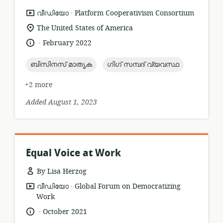
.
resource
publisher:
വീഡിയോ
Platform Cooperativism Consortium
format:
location
The United States of America
of
.
language:
date
February 2022
relevance:
published:
topic:
topic:
ബിസിനസ് മാതൃക
ഗിഗ് സമ്പദ് വ്യവസ്ഥ
+2 more
Added August 1, 2023
Equal Voice at Work
By Lisa Herzog
.
resource
publisher:
വീഡിയോ
Global Forum on Democratizing
format:
Work
.
language:
date
October 2021
published: