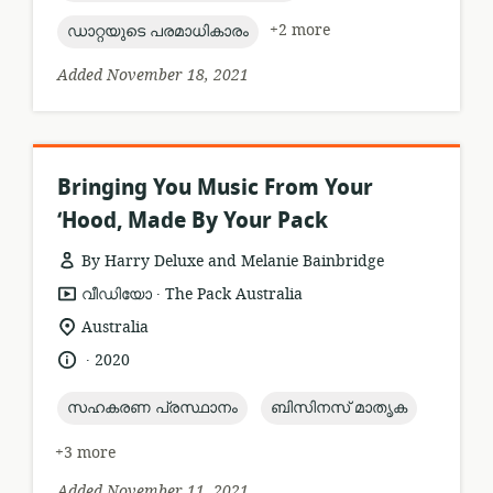
topic:
+2 more
ഡാറ്റയുടെ പരമാധികാരം
Added November 18, 2021
Bringing You Music From Your
‘Hood, Made By Your Pack
By Harry Deluxe and Melanie Bainbridge
.
resource
publisher:
വീഡിയോ
The Pack Australia
format:
location
Australia
of
.
language:
date
2020
relevance:
published:
topic:
topic:
സഹകരണ പ്രസ്ഥാനം
ബിസിനസ് മാതൃക
+3 more
Added November 11, 2021