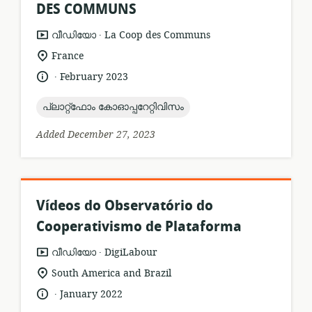
DES COMMUNS
.
resource
publisher:
വീഡിയോ
La Coop des Communs
format:
location
France
of
.
language:
date
February 2023
relevance:
published:
topic:
പ്ലാറ്റ്ഫോം കോഓപ്പറേറ്റിവിസം
Added December 27, 2023
Vídeos do Observatório do
Cooperativismo de Plataforma
.
resource
publisher:
വീഡിയോ
DigiLabour
format:
location
South America and Brazil
of
.
language:
date
January 2022
relevance:
published: