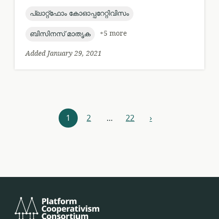
published:
topic:
പ്ലാറ്റ്ഫോം കോഓപ്പറേറ്റിവിസം
topic:
+5 more
ബിസിനസ് മാതൃക
Added January 29, 2021
Resources
1
2
…
22
›
next
navigation