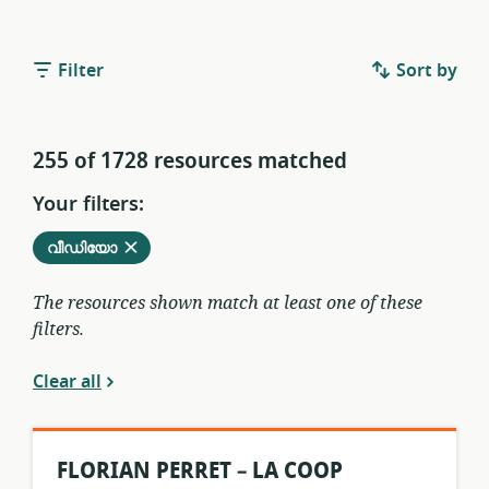
Filter
Sort by
255 of 1728 resources matched
Your filters:
Remove
from
വീഡിയോ
current
filters
The resources shown match at least one of these
filters.
Clear all
FLORIAN PERRET – LA COOP