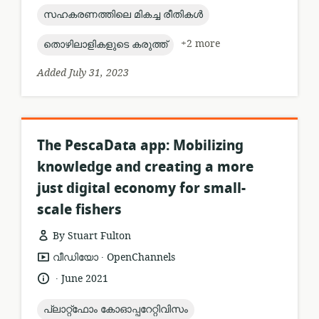
topic:
സഹകരണത്തിലെ മികച്ച രീതികൾ
topic:
+2 more
തൊഴിലാളികളുടെ കരുത്ത്
Added July 31, 2023
The PescaData app: Mobilizing
knowledge and creating a more
just digital economy for small-
scale fishers
By Stuart Fulton
.
resource
publisher:
വീഡിയോ
OpenChannels
format:
.
language:
date
June 2021
published:
topic:
പ്ലാറ്റ്ഫോം കോഓപ്പറേറ്റിവിസം