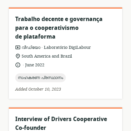
Trabalho decente e governança
para o cooperativismo
de plataforma
.
resource
publisher:
വീഡിയോ
Laboratório DigiLabour
format:
location
South America and Brazil
of
.
language:
date
June 2022
relevance:
published:
topic:
സഹകരണ പ്രസ്ഥാനം
Added October 10, 2023
Interview of Drivers Cooperative
Co-founder