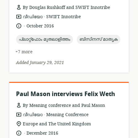
By Douglas Rushkoff and SWIFT Innotribe
.
resource
publisher:
വീഡിയോ
SWIFT Innotribe
format:
.
language:
date
October 2016
published:
topic:
topic:
പ്ലാറ്റ്ഫോം മുതലാളിത്തം
ബിസിനസ് മാതൃക
+7 more
Added January 29, 2021
Paul Mason interviews Felix Weth
By Meaning conference and Paul Mason
.
resource
publisher:
വീഡിയോ
Meaning Conference
format:
location
Europe and The United Kingdom
of
.
language:
date
December 2016
relevance: