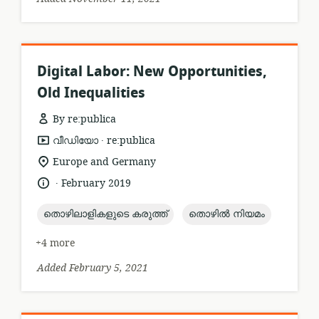
Digital Labor: New Opportunities,
Old Inequalities
By re:publica
.
resource
publisher:
വീഡിയോ
re:publica
format:
location
Europe and Germany
of
.
language:
date
February 2019
relevance:
published:
topic:
topic:
തൊഴിലാളികളുടെ കരുത്ത്
തൊഴിൽ നിയമം
+4 more
Added February 5, 2021