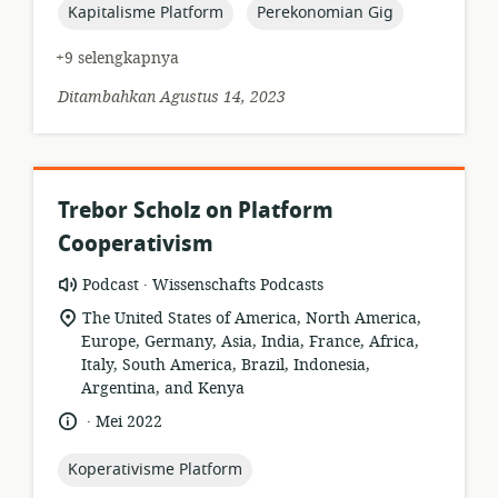
topic:
topic:
Kapitalisme Platform
Perekonomian Gig
+9 selengkapnya
Ditambahkan Agustus 14, 2023
Trebor Scholz on Platform
Cooperativism
.
format
penerbit:
Podcast
Wissenschafts Podcasts
sumber
lokasi
The United States of America, North America,
daya:
relevan:
Europe, Germany, Asia, India, France, Africa,
Italy, South America, Brazil, Indonesia,
Argentina, and Kenya
.
bahasa:
tanggal
Mei 2022
diterbitkan:
topic:
Koperativisme Platform