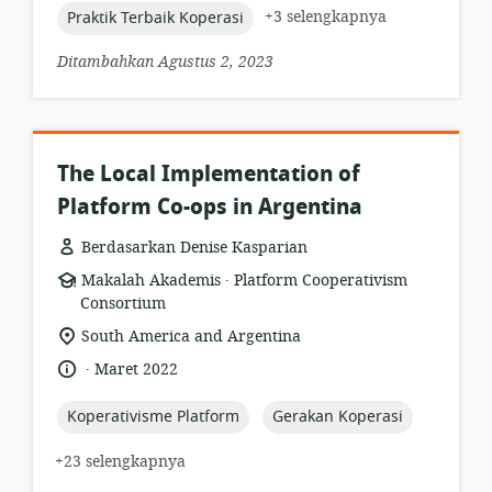
topic:
+3 selengkapnya
Praktik Terbaik Koperasi
Ditambahkan Agustus 2, 2023
The Local Implementation of
Platform Co-ops in Argentina
Berdasarkan Denise Kasparian
.
format
penerbit:
Makalah Akademis
Platform Cooperativism
sumber
Consortium
daya:
lokasi
South America and Argentina
relevan:
.
bahasa:
tanggal
Maret 2022
diterbitkan:
topic:
topic:
Koperativisme Platform
Gerakan Koperasi
+23 selengkapnya