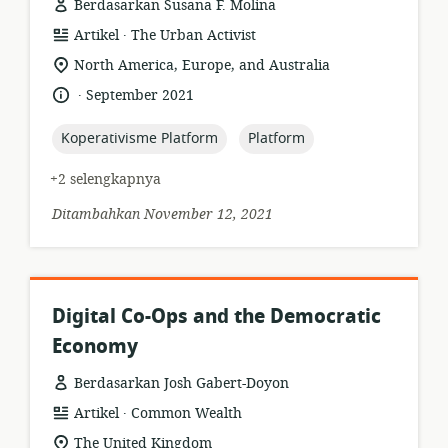
Berdasarkan Susana F. Molina
.
format
penerbit:
Artikel
The Urban Activist
sumber
lokasi
North America, Europe, and Australia
daya:
relevan:
.
bahasa:
tanggal
September 2021
diterbitkan:
topic:
topic:
Koperativisme Platform
Platform
+2 selengkapnya
Ditambahkan November 12, 2021
Digital Co-Ops and the Democratic
Economy
Berdasarkan Josh Gabert-Doyon
.
format
penerbit:
Artikel
Common Wealth
sumber
lokasi
The United Kingdom