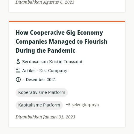
Ditambahkan Agustus 6, 2023
How Cooperative Gig Economy
Companies Managed to Flourish
During the Pandemic
Berdasarkan Kristin Toussaint
.
format
penerbit:
Artikel
Fast Company
sumber
.
bahasa:
tanggal
Desember 2021
daya:
diterbitkan:
topic:
Koperativisme Platform
topic:
+5 selengkapnya
Kapitalisme Platform
Ditambahkan Januari 31, 2023