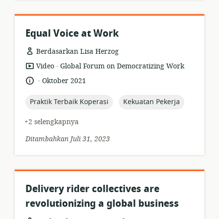
Equal Voice at Work
Berdasarkan Lisa Herzog
.
format
penerbit:
Video
Global Forum on Democratizing Work
sumber
.
bahasa:
tanggal
Oktober 2021
daya:
diterbitkan:
topic:
topic:
Praktik Terbaik Koperasi
Kekuatan Pekerja
+2 selengkapnya
Ditambahkan Juli 31, 2023
Delivery rider collectives are
revolutionizing a global business