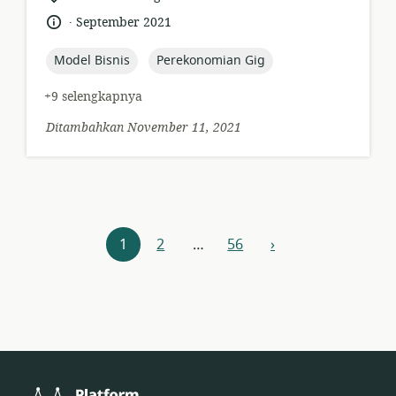
daya:
relevan:
.
bahasa:
tanggal
September 2021
diterbitkan:
topic:
topic:
Model Bisnis
Perekonomian Gig
+9 selengkapnya
Ditambahkan November 11, 2021
Navigasi
1
2
…
56
›
berikutnya
sumber
daya