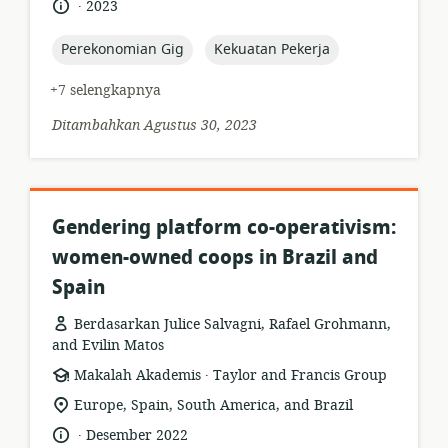
.
bahasa:
tanggal
2023
diterbitkan:
topic:
topic:
Perekonomian Gig
Kekuatan Pekerja
+7 selengkapnya
Ditambahkan Agustus 30, 2023
Gendering platform co-operativism:
women-owned coops in Brazil and
Spain
Berdasarkan Julice Salvagni, Rafael Grohmann,
and Evilin Matos
.
format
penerbit:
Makalah Akademis
Taylor and Francis Group
sumber
lokasi
Europe, Spain, South America, and Brazil
daya:
relevan:
.
bahasa:
tanggal
Desember 2022