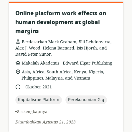
Online platform work effects on
human development at global
margins
Berdasarkan Mark Graham, Vili Lehdonvirta,
Alex J. Wood, Helena Barnard, Isis Hjorth, and
David Peter Simon
.
format
penerbit:
Makalah Akademis
Edward Elgar Publishing
sumber
lokasi
Asia, Africa, South Africa, Kenya, Nigeria,
daya:
relevan:
Philippines, Malaysia, and Vietnam
.
bahasa:
tanggal
Oktober 2021
diterbitkan:
topic:
topic:
Kapitalisme Platform
Perekonomian Gig
+8 selengkapnya
Ditambahkan Agustus 21, 2023