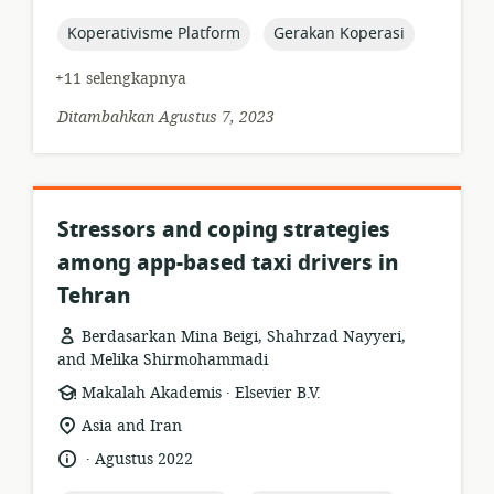
diterbitkan:
topic:
topic:
Koperativisme Platform
Gerakan Koperasi
+11 selengkapnya
Ditambahkan Agustus 7, 2023
Stressors and coping strategies
among app-based taxi drivers in
Tehran
Berdasarkan Mina Beigi, Shahrzad Nayyeri,
and Melika Shirmohammadi
.
format
penerbit:
Makalah Akademis
Elsevier B.V.
sumber
lokasi
Asia and Iran
daya:
relevan:
.
bahasa:
tanggal
Agustus 2022
diterbitkan: