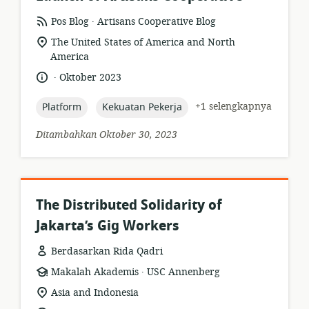
.
format
penerbit:
Pos Blog
Artisans Cooperative Blog
sumber
lokasi
The United States of America and North
daya:
relevan:
America
.
bahasa:
tanggal
Oktober 2023
diterbitkan:
topic:
topic:
+1 selengkapnya
Platform
Kekuatan Pekerja
Ditambahkan Oktober 30, 2023
The Distributed Solidarity of
Jakarta’s Gig Workers
Berdasarkan Rida Qadri
.
format
penerbit:
Makalah Akademis
USC Annenberg
sumber
lokasi
Asia and Indonesia
daya:
relevan: