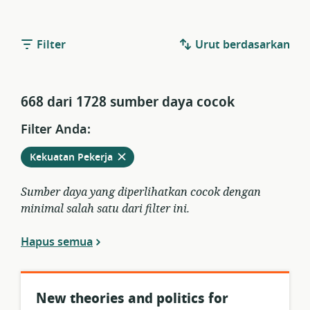
Filter
Urut berdasarkan
668 dari 1728 sumber daya cocok
Filter Anda:
Hapus
dari
Kekuatan Pekerja
filter
saat
Sumber daya yang diperlihatkan cocok dengan
ini
minimal salah satu dari filter ini.
Hapus semua
New theories and politics for