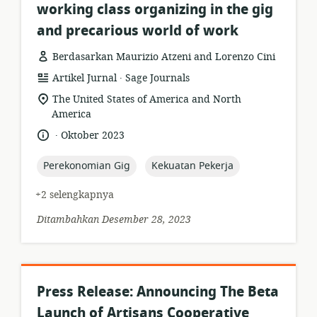
working class organizing in the gig
and precarious world of work
Berdasarkan Maurizio Atzeni and Lorenzo Cini
.
format
penerbit:
Artikel Jurnal
Sage Journals
sumber
lokasi
The United States of America and North
daya:
relevan:
America
.
bahasa:
tanggal
Oktober 2023
diterbitkan:
topic:
topic:
Perekonomian Gig
Kekuatan Pekerja
+2 selengkapnya
Ditambahkan Desember 28, 2023
Press Release: Announcing The Beta
Launch of Artisans Cooperative