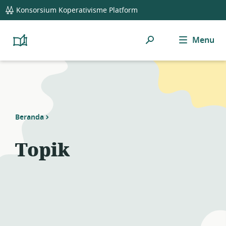
global
Konsorsium Koperativisme Platform
navigation
Cari
Menu
Platform
Cooperativism
Resource
Library
Beranda
Topik