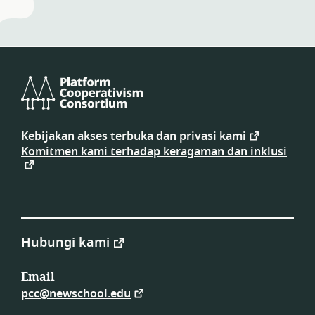
Konsorsium
Koperativisme
Kebijakan akses terbuka dan privasi kami
Platform
Komitmen kami terhadap keragaman dan inklusi
Hubungi kami
Email
pcc@newschool.edu