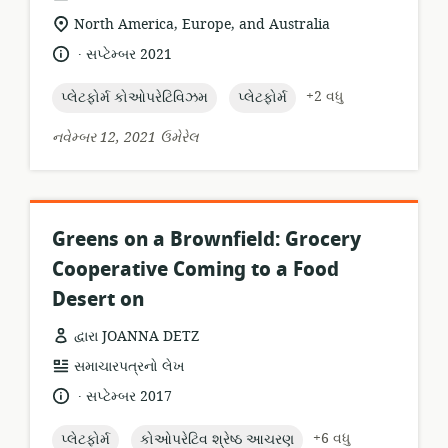
બંધારણ:
સુસંગતતા
North America, Europe, and Australia
સ્થાન:
.
ભાષા:
પ્રકાશન
સપ્ટેમ્બર 2021
તારીખ:
topic:
topic:
+2 વધુ
પ્લેટફોર્મ કોઓપરેટિવિઝમ
પ્લેટફોર્મ
નવેમ્બર 12, 2021 ઉમેરેલ
Greens on a Brownfield: Grocery
Cooperative Coming to a Food
Desert on
દ્વારા JOANNA DETZ
સંસાધન
સમાચારપત્રનો લેખ
બંધારણ:
.
ભાષા:
પ્રકાશન
સપ્ટેમ્બર 2017
તારીખ:
topic:
topic:
+6 વધુ
પ્લેટફોર્મ
કોઓપરેટિવ શ્રેષ્ઠ આચરણ