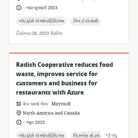
સ્થાન:
.
ભાષા:
પ્રકાશન
જાન્યુઆરી 2023
તારીખ:
topic:
topic:
પ્લેટફોર્મ કોઓપરેટિવિઝમ
ગિગ ઈકોનોમી
ડિસેમ્બર 28, 2023 ઉમેરેલ
Radish Cooperative reduces food
waste, improves service for
customers and business for
restaurants with Azure
.
સંસાધન
પ્રકાશક:
વેબ પરનો લેખ
Microsoft
બંધારણ:
સુસંગતતા
North America and Canada
સ્થાન:
.
ભાષા:
પ્રકાશન
જૂન 2023
તારીખ:
topic:
topic:
+3 વધુ
પ્લેટફોર્મ કોઓપરેટિવિઝમ
બિઝનેસ મોડલ