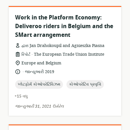
Work in the Platform Economy:
Deliveroo riders in Belgium and the
SMart arrangement
દ્વારા Jan Drahokoupil and Agnieszka Piasna
.
સંસાધન
પ્રકાશક:
રિપોર્ટ
The European Trade Union Institute
બંધારણ:
સુસંગતતા
Europe and Belgium
સ્થાન:
.
ભાષા:
પ્રકાશન
જાન્યુઆરી 2019
તારીખ:
topic:
topic:
પ્લેટફોર્મ કોઓપરેટિવિઝમ
કોઓપરેટિવ પ્રવૃત્તિ
+15 વધુ
જાન્યુઆરી 31, 2021 ઉમેરેલ