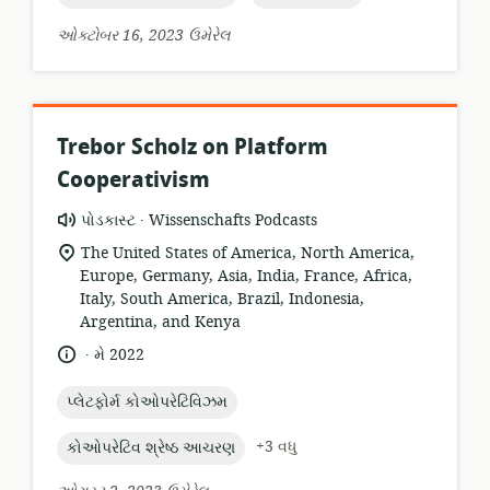
ઓક્ટોબર 16, 2023 ઉમેરેલ
Trebor Scholz on Platform
Cooperativism
.
સંસાધન
પ્રકાશક:
પોડકાસ્ટ
Wissenschafts Podcasts
બંધારણ:
સુસંગતતા
The United States of America, North America,
સ્થાન:
Europe, Germany, Asia, India, France, Africa,
Italy, South America, Brazil, Indonesia,
Argentina, and Kenya
.
ભાષા:
પ્રકાશન
મે 2022
તારીખ:
topic:
પ્લેટફોર્મ કોઓપરેટિવિઝમ
topic:
+3 વધુ
કોઓપરેટિવ શ્રેષ્ઠ આચરણ