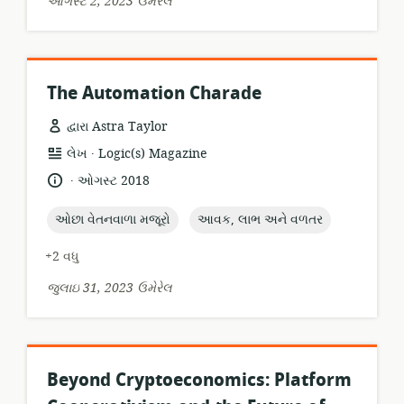
ઓગસ્ટ 2, 2023 ઉમેરેલ
The Automation Charade
દ્વારા Astra Taylor
.
સંસાધન
પ્રકાશક:
લેખ
Logic(s) Magazine
બંધારણ:
.
ભાષા:
પ્રકાશન
ઓગસ્ટ 2018
તારીખ:
topic:
topic:
ઓછા વેતનવાળા મજૂરો
આવક, લાભ અને વળતર
+2 વધુ
જુલાઇ 31, 2023 ઉમેરેલ
Beyond Cryptoeconomics: Platform