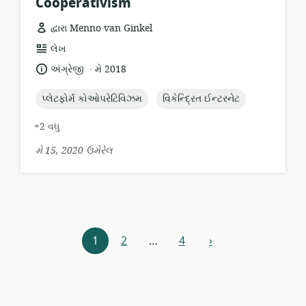
Cooperativism
દ્વારા Menno van Ginkel
સંસાધન
લેખ
બંધારણ:
.
ભાષા:
પ્રકાશન
અંગ્રેજી
મે 2018
તારીખ:
topic:
topic:
પ્લેટફોર્મ કોઓપરેટિવિઝમ
વિકેન્દ્રિત ઈન્ટરનેટ
+2 વધુ
મે 15, 2020 ઉમેરેલ
સંસાધન
1
2
…
4
›
આગળ
સંશોધક