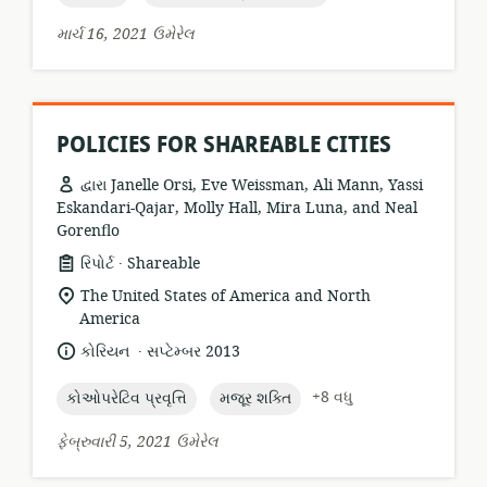
માર્ચ 16, 2021 ઉમેરેલ
POLICIES FOR SHAREABLE CITIES
દ્વારા Janelle Orsi, Eve Weissman, Ali Mann, Yassi
Eskandari-Qajar, Molly Hall, Mira Luna, and Neal
Gorenflo
.
સંસાધન
પ્રકાશક:
રિપોર્ટ
Shareable
બંધારણ:
સુસંગતતા
The United States of America and North
સ્થાન:
America
.
ભાષા:
પ્રકાશન
કોરિયન
સપ્ટેમ્બર 2013
તારીખ:
topic:
topic:
+8 વધુ
કોઓપરેટિવ પ્રવૃત્તિ
મજૂર શક્તિ
ફેબ્રુવારી 5, 2021 ઉમેરેલ