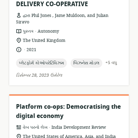
DELIVERY CO-OPERATIVE
દ્વારા Phil Jones , Jame Muldoon, and Julian
Siravo
.
સંસાધન
પ્રકાશક:
પુસ્તક
Autonomy
બંધારણ:
સુસંગતતા
The United Kingdom
સ્થાન:
.
ભાષા:
પ્રકાશન
2021
તારીખ:
topic:
topic:
+5 વધુ
પ્લેટફોર્મ કોઓપરેટિવિઝમ
બિઝનેસ મોડલ
ડિસેમ્બર 28, 2023 ઉમેરેલ
Platform co-ops: Democratising the
digital economy
.
સંસાધન
પ્રકાશક:
વેબ પરનો લેખ
India Development Review
બંધારણ:
સુસંગતતા
The United States of America, Asia, and India