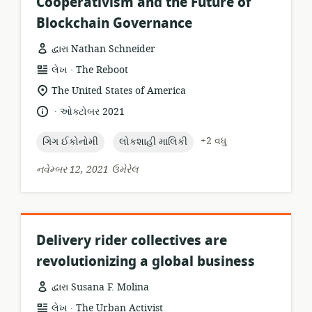
Cooperativism and the Future of
Blockchain Governance
દ્વારા Nathan Schneider
.
સંસાધન
પ્રકાશક:
લેખ
The Reboot
બંધારણ:
સુસંગતતા
The United States of America
સ્થાન:
.
ભાષા:
પ્રકાશન
ઓક્ટોબર 2021
તારીખ:
topic:
topic:
+2 વધુ
ગિગ ઈકોનોમી
લોકશાહી માલિકી
નવેમ્બર 12, 2021 ઉમેરેલ
Delivery rider collectives are
revolutionizing a global business
દ્વારા Susana F. Molina
.
સંસાધન
પ્રકાશક:
લેખ
The Urban Activist