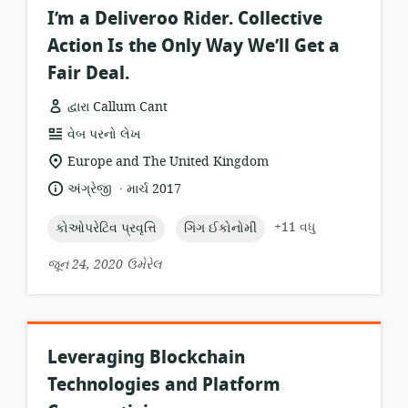
I’m a Deliveroo Rider. Collective
Action Is the Only Way We’ll Get a
Fair Deal.
દ્વારા Callum Cant
સંસાધન
વેબ પરનો લેખ
બંધારણ:
સુસંગતતા
Europe and The United Kingdom
સ્થાન:
.
ભાષા:
પ્રકાશન
અંગ્રેજી
માર્ચ 2017
તારીખ:
topic:
topic:
+11 વધુ
કોઓપરેટિવ પ્રવૃત્તિ
ગિગ ઈકોનોમી
જૂન 24, 2020 ઉમેરેલ
Leveraging Blockchain
Technologies and Platform