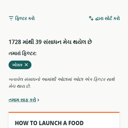
ફિલ્ટર કરો
દ્વારા સોર્ટ કરો
1728 માંથી 39 સંસાધન મેચ થયેલ છે
તમારાં ફિલ્ટર:
વર્તમાન
કાઢી
ખોરાક
ફિલ્ટરમાંથી
નાંખો
બતાવેલ સંસાધનો આમાંથી ઓછામાં ઓછા એક ફિલ્ટર સાથે
મેચ થાય છે.
તમામ સાફ કરો
HOW TO LAUNCH A FOOD