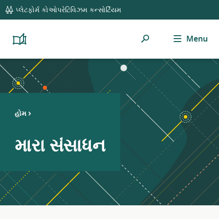
global
પ્લેટફોર્મ કોઓપરેટિવિઝમ કન્સોર્ટિયમ
navigation
શોધ
Menu
Platform
Cooperativism
Resource
Library
હોમ
મારા સંસાધન