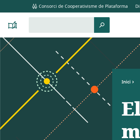
global
Consorci de Cooperativisme de Plataforma
Di
navigation
Cerca
Cerca
Platform
per:
Cooperativism
Resource
Library
Inici
E
m