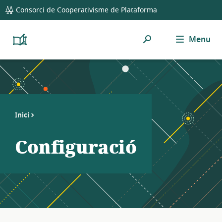
global
Consorci de Cooperativisme de Plataforma
navigation
Cerca
Menu
Platform
Cooperativism
Resource
Library
Inici
Configuració