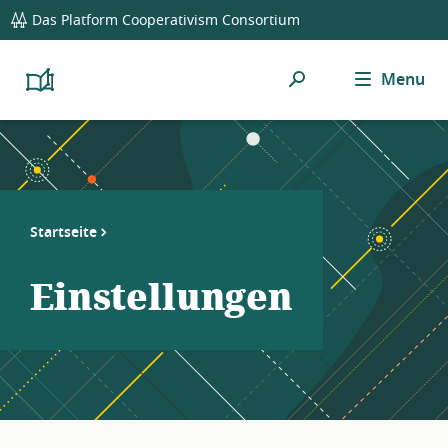
global
Das Platform Cooperativism Consortium
navigation
Suchen
Menu
Platform
Cooperativism
Resource
Library
Startseite
Einstellungen