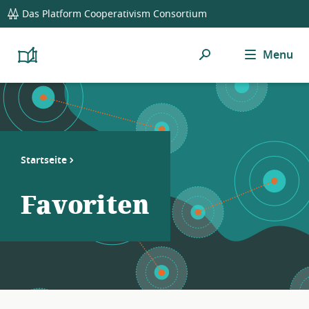
global
Das Platform Cooperativism Consortium
navigation
Suchen
Menu
Platform
Cooperativism
Resource
Library
Startseite
Favoriten