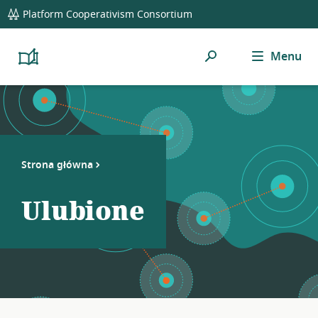
global
Platform Cooperativism Consortium
navigation
Szukaj
Menu
Platform
Cooperativism
Resource
Library
Strona główna
Ulubione