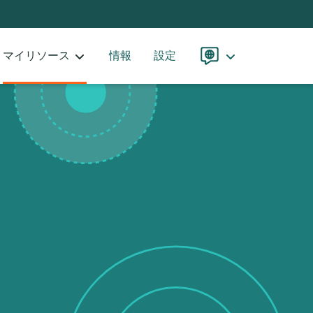
マイリソース
情報
設定
言
語