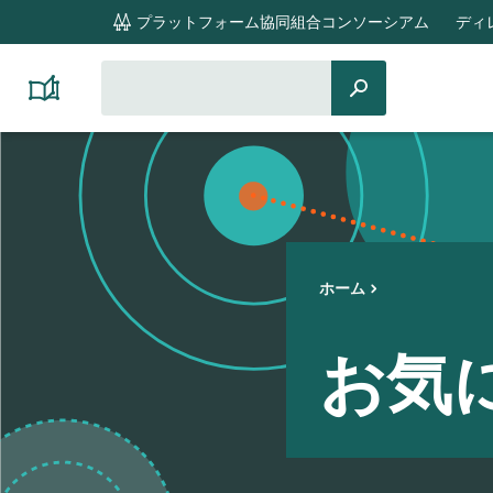
global
プラットフォーム協同組合コンソーシアム
ディ
navigation
検
検
Platform
索
Cooperativism
索
対
Resource
Library
象：
ホーム
お気