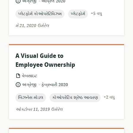
ભાષા:
પ્રકાશન
અંગ્રેજી
એપ્રિલ 2020
તારીખ:
topic:
topic:
+5 વધુ
પ્લેટફોર્મ કોઓપરેટિવિઝમ
પ્લેટફોર્મ
મે 21, 2020 ઉમેરેલ
A Visual Guide to
Employee Ownership
સંસાધન
વેબસાઇટ
બંધારણ:
.
ભાષા:
પ્રકાશન
અંગ્રેજી
ફેબ્રુવારી 2020
તારીખ:
topic:
topic:
+2 વધુ
બિઝનેસ મોડલ
કોઓપરેટિવ શ્રેષ્ઠ આચરણ
ઓક્ટોબર 11, 2019 ઉમેરેલ