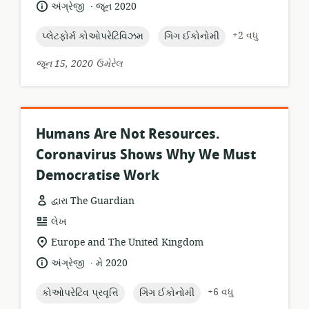
.
ભાષા:
પ્રકાશન
અંગ્રેજી
જૂન 2020
તારીખ:
topic:
topic:
+2 વધુ
પ્લેટફોર્મ કોઓપરેટિવિઝમ
ગિગ ઈકોનોમી
જૂન 15, 2020 ઉમેરેલ
Humans Are Not Resources.
Coronavirus Shows Why We Must
Democratise Work
દ્વારા The Guardian
સંસાધન
લેખ
બંધારણ:
સુસંગતતા
Europe and The United Kingdom
સ્થાન:
.
ભાષા:
પ્રકાશન
અંગ્રેજી
મે 2020
તારીખ:
topic:
topic:
+6 વધુ
કોઓપરેટિવ પ્રવૃત્તિ
ગિગ ઈકોનોમી