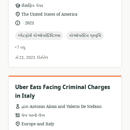
સંસાધન
શૈક્ષણિક પેપર
બંધારણ:
સુસંગતતા
The United States of America
સ્થાન:
.
ભાષા:
પ્રકાશન
2021
તારીખ:
topic:
topic:
પ્લેટફોર્મ કોઓપરેટિવિઝમ
કોઓપરેટિવ પ્રવૃત્તિ
+7 વધુ
મે 21, 2021 ઉમેરેલ
Uber Eats Facing Criminal Charges
in Italy
દ્વારા Antonio Aloisi and Valerio De Stefano
સંસાધન
વેબ પરનો લેખ
બંધારણ:
સુસંગતતા
Europe and Italy
સ્થાન: