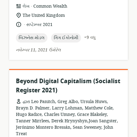
.
સંસાધન
પ્રકાશક:
લેખ
Common Wealth
બંધારણ:
સુસંગતતા
The United Kingdom
સ્થાન:
.
ભાષા:
પ્રકાશન
સપ્ટેમ્બર 2021
તારીખ:
topic:
topic:
+9 વધુ
બિઝનેસ મોડલ
ગિગ ઈકોનોમી
નવેમ્બર 11, 2021 ઉમેરેલ
Beyond Digital Capitalism (Socialist
Register 2021)
દ્વારા Leo Panitch, Greg Albo, Ursula Huws,
Brayn D. Palmer, Larry Lohman, Matthew Cole,
Hugo Radice, Charles Umney, Grace Blakeley,
Tanner Mirrlees, Derek Hrynyshyn,Joan Sangster,
Jerónimo Montero Bressán, Sean Sweeney, John
Treat