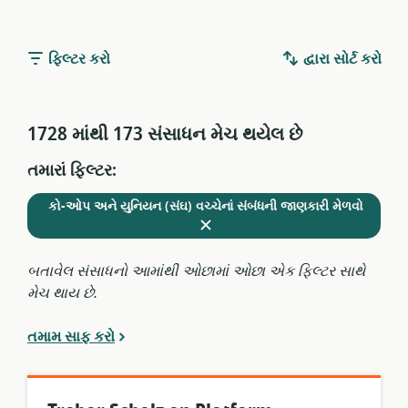
ફિલ્ટર કરો
દ્વારા સોર્ટ કરો
1728 માંથી 173 સંસાધન મેચ થયેલ છે
તમારાં ફિલ્ટર:
વર્તમાન
કાઢી
કો-ઓપ અને યુનિયન (સંઘ) વચ્ચેનાં સંબંધની જાણકારી મેળવો
ફિલ્ટરમાંથી
નાંખો
બતાવેલ સંસાધનો આમાંથી ઓછામાં ઓછા એક ફિલ્ટર સાથે
મેચ થાય છે.
તમામ સાફ કરો