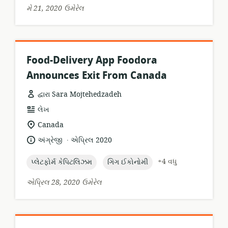
મે 21, 2020 ઉમેરેલ
Food-Delivery App Foodora
Announces Exit From Canada
દ્વારા Sara Mojtehedzadeh
સંસાધન
લેખ
બંધારણ:
સુસંગતતા
Canada
સ્થાન:
.
ભાષા:
પ્રકાશન
અંગ્રેજી
એપ્રિલ 2020
તારીખ:
topic:
topic:
+4 વધુ
પ્લેટફોર્મ કેપિટલિઝમ
ગિગ ઈકોનોમી
એપ્રિલ 28, 2020 ઉમેરેલ