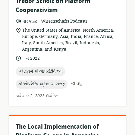
Trebor Scholz on Platform
Cooperativism
.
સંસાધન
પ્રકાશક:
પોડકાસ્ટ
Wissenschafts Podcasts
બંધારણ:
સુસંગતતા
The United States of America, North America,
સ્થાન:
Europe, Germany, Asia, India, France, Africa,
Italy, South America, Brazil, Indonesia,
Argentina, and Kenya
.
ભાષા:
પ્રકાશન
મે 2022
તારીખ:
topic:
પ્લેટફોર્મ કોઓપરેટિવિઝમ
topic:
+3 વધુ
કોઓપરેટિવ શ્રેષ્ઠ આચરણ
ઓગસ્ટ 2, 2023 ઉમેરેલ
The Local Implementation of