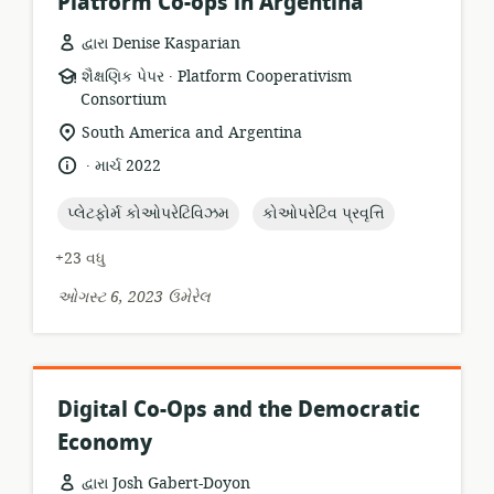
Platform Co-ops in Argentina
દ્વારા Denise Kasparian
.
સંસાધન
પ્રકાશક:
શૈક્ષણિક પેપર
Platform Cooperativism
બંધારણ:
Consortium
સુસંગતતા
South America and Argentina
સ્થાન:
.
ભાષા:
પ્રકાશન
માર્ચ 2022
તારીખ:
topic:
topic:
પ્લેટફોર્મ કોઓપરેટિવિઝમ
કોઓપરેટિવ પ્રવૃત્તિ
+23 વધુ
ઓગસ્ટ 6, 2023 ઉમેરેલ
Digital Co-Ops and the Democratic
Economy
દ્વારા Josh Gabert-Doyon