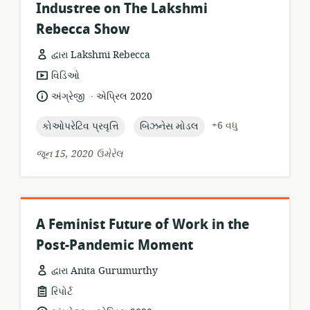
Industree on The Lakshmi
Rebecca Show
દ્વારા Lakshmi Rebecca
સંસાધન
વિડિઓ
બંધારણ:
.
ભાષા:
પ્રકાશન
અંગ્રેજી
એપ્રિલ 2020
તારીખ:
topic:
topic:
+6 વધુ
કોઓપરેટિવ પ્રવૃત્તિ
બિઝનેસ મોડલ
જૂન 15, 2020 ઉમેરેલ
A Feminist Future of Work in the
Post-Pandemic Moment
દ્વારા Anita Gurumurthy
સંસાધન
રિપોર્ટ
બંધારણ:
.