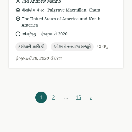
દ્વારા Andrew Manno
.
સંસાધન
પ્રકાશક:
શૈક્ષણિક પેપર
Palgrave Macmillan, Cham
બંધારણ:
સુસંગતતા
The United States of America and North
સ્થાન:
America
.
ભાષા:
પ્રકાશન
અંગ્રેજી
ફેબ્રુવારી 2020
તારીખ:
topic:
topic:
+2 વધુ
કર્મચારી માલિકી
ઓછા વેતનવાળા મજૂરો
ફેબ્રુવારી 28, 2020 ઉમેરેલ
સંસાધન
1
2
…
15
›
આગળ
સંશોધક