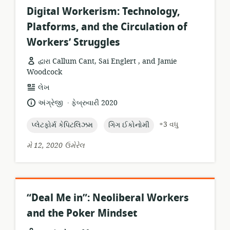
Digital Workerism: Technology,
Platforms, and the Circulation of
Workers’ Struggles
દ્વારા Callum Cant, Sai Englert , and Jamie
Woodcock
સંસાધન
લેખ
બંધારણ:
.
ભાષા:
પ્રકાશન
અંગ્રેજી
ફેબ્રુવારી 2020
તારીખ:
topic:
topic:
+3 વધુ
પ્લેટફોર્મ કેપિટલિઝમ
ગિગ ઈકોનોમી
મે 12, 2020 ઉમેરેલ
“Deal Me in”: Neoliberal Workers
and the Poker Mindset