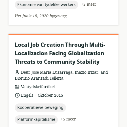
topic:
+2 meer
Ekonomie van tydelike werkers
Het Junie 18, 2020 bygevoeg
Local Job Creation Through Multi-
Localization Facing Globalization
Threats to Community Stability
Deur Jose Maria Luzarraga, Iñazio Irizar, and
Dionisio Aranzadi Telleria
hulpbronformaat:
Vaktydskrifartikel
.
taal:
datum
Engels
Oktober 2015
gepubliseer:
topic:
Koöperatiewe beweging
topic:
+5 meer
Platformkapitalisme