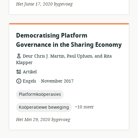
Het Junie 17, 2020 bygevoeg
Democratising Platform
Governance in the Sharing Economy
Deur Chris J. Martin, Paul Upham, and Rita
Klapper
hulpbronformaat:
Artikel
.
taal:
datum
Engels
November 2017
gepubliseer:
topic:
Platformkoöperasies
topic:
+10 meer
Koöperatiewe beweging
Het Mei 29, 2020 bygevoeg