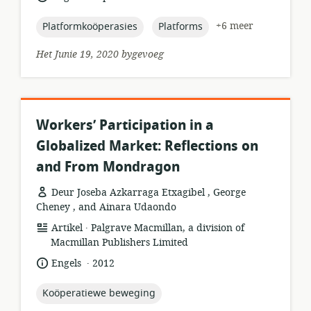
gepubliseer:
topic:
topic:
+6 meer
Platformkoöperasies
Platforms
Het Junie 19, 2020 bygevoeg
Workers’ Participation in a
Globalized Market: Reflections on
and From Mondragon
Deur Joseba Azkarraga Etxagibel , George
Cheney , and Ainara Udaondo
.
hulpbronformaat:
uitgewer:
Artikel
Palgrave Macmillan, a division of
Macmillan Publishers Limited
.
taal:
datum
Engels
2012
gepubliseer:
topic:
Koöperatiewe beweging