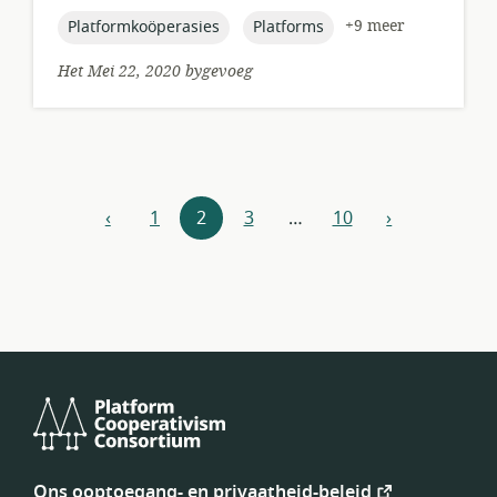
gepubliseer:
topic:
topic:
+9 meer
Platformkoöperasies
Platforms
Het Mei 22, 2020 bygevoeg
Hulpbronne-
‹
1
2
3
…
10
›
vorige
volgende
navigasie
Platform
Cooperativism
Ons ooptoegang- en privaatheid-beleid
Consortium