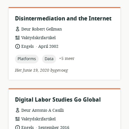
Disintermediation and the Internet
Deur Robert Gellman
hulpbronformaat:
Vaktydskrifartikel
.
taal:
datum
Engels
April 2002
gepubliseer:
topic:
topic:
+5 meer
Platforms
Data
Het Junie 19, 2020 bygevoeg
Digital Labor Studies Go Global
Deur Antonio A Casilli
hulpbronformaat:
Vaktydskrifartikel
.
taal:
datum
Engels
September 2016