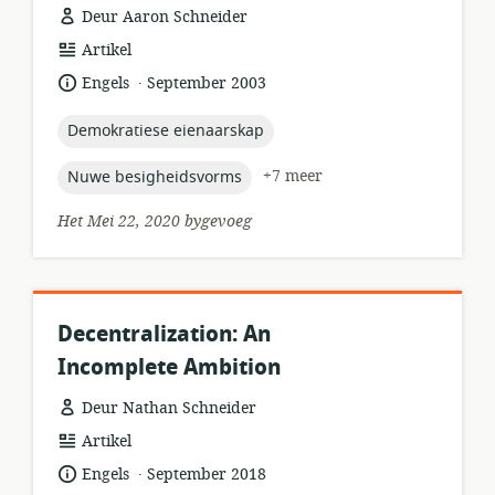
Deur Aaron Schneider
hulpbronformaat:
Artikel
.
taal:
datum
Engels
September 2003
gepubliseer:
topic:
Demokratiese eienaarskap
topic:
+7 meer
Nuwe besigheidsvorms
Het Mei 22, 2020 bygevoeg
Decentralization: An
Incomplete Ambition
Deur Nathan Schneider
hulpbronformaat:
Artikel
.
taal:
datum
Engels
September 2018