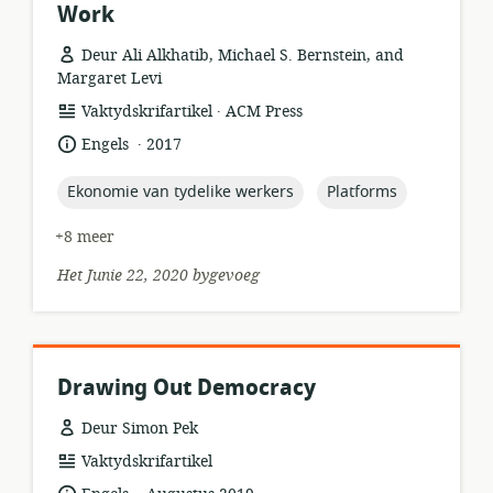
Work
Deur Ali Alkhatib, Michael S. Bernstein, and
Margaret Levi
.
hulpbronformaat:
uitgewer:
Vaktydskrifartikel
ACM Press
.
taal:
datum
Engels
2017
gepubliseer:
topic:
topic:
Ekonomie van tydelike werkers
Platforms
+8 meer
Het Junie 22, 2020 bygevoeg
Drawing Out Democracy
Deur Simon Pek
hulpbronformaat:
Vaktydskrifartikel
.