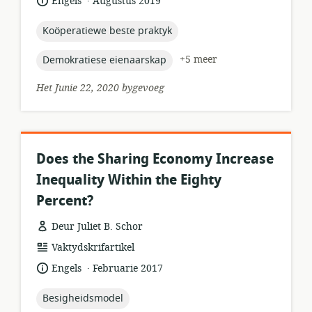
taal:
datum
Engels
Augustus 2019
gepubliseer:
topic:
Koöperatiewe beste praktyk
topic:
+5 meer
Demokratiese eienaarskap
Het Junie 22, 2020 bygevoeg
Does the Sharing Economy Increase
Inequality Within the Eighty
Percent?
Deur Juliet B. Schor
hulpbronformaat:
Vaktydskrifartikel
.
taal:
datum
Engels
Februarie 2017
gepubliseer:
topic:
Besigheidsmodel