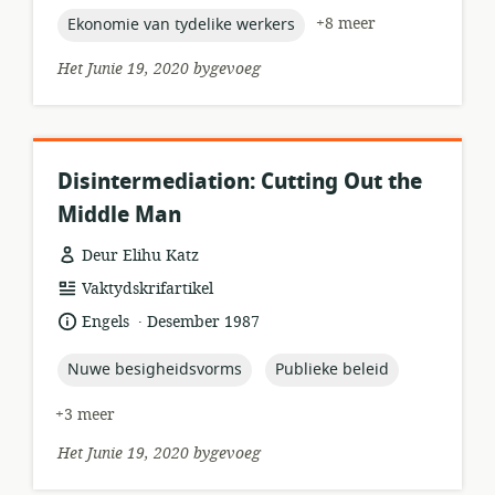
topic:
+8 meer
Ekonomie van tydelike werkers
Het Junie 19, 2020 bygevoeg
Disintermediation: Cutting Out the
Middle Man
Deur Elihu Katz
hulpbronformaat:
Vaktydskrifartikel
.
taal:
datum
Engels
Desember 1987
gepubliseer:
topic:
topic:
Nuwe besigheidsvorms
Publieke beleid
+3 meer
Het Junie 19, 2020 bygevoeg