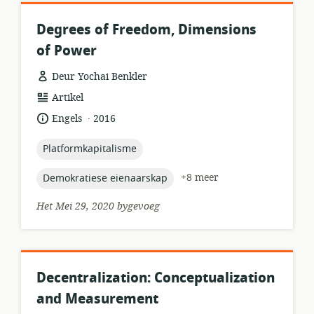
Degrees of Freedom, Dimensions
of Power
Deur Yochai Benkler
hulpbronformaat:
Artikel
.
taal:
datum
Engels
2016
gepubliseer:
topic:
Platformkapitalisme
topic:
+8 meer
Demokratiese eienaarskap
Het Mei 29, 2020 bygevoeg
Decentralization: Conceptualization
and Measurement