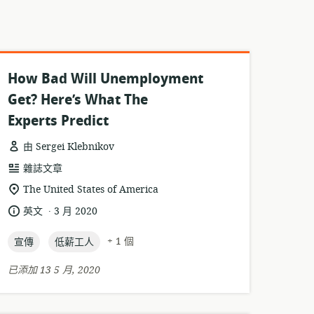
How Bad Will Unemployment
Get? Here’s What The
Experts Predict
由 Sergei Klebnikov
資
雜誌文章
源
相
The United States of America
格
關
.
語
發
英文
3 月 2020
式:
位
言:
布
置:
topic:
topic:
日
+ 1 個
宣傳
低薪工人
期:
已添加 13 5 月, 2020