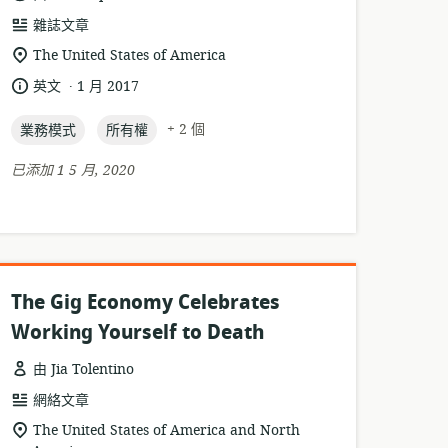
資
雜誌文章
源
相
The United States of America
格
關
.
語
發
英文
1 月 2017
式:
位
言:
布
置:
topic:
topic:
日
+ 2 個
業務模式
所有權
期:
已添加 1 5 月, 2020
The Gig Economy Celebrates
Working Yourself to Death
由 Jia Tolentino
資
網絡文章
源
相
The United States of America and North
格