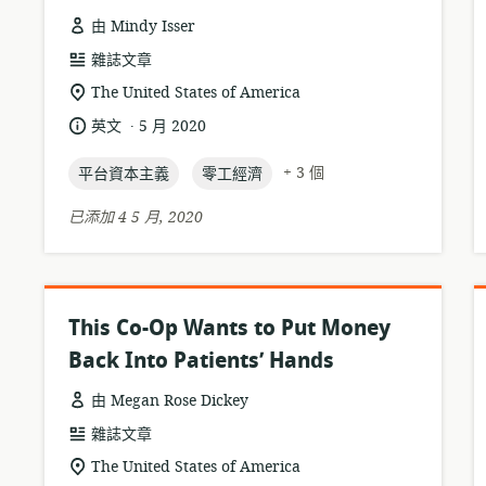
由 Mindy Isser
資
雜誌文章
源
相
The United States of America
格
關
.
語
發
英文
5 月 2020
式:
位
言:
布
置:
topic:
topic:
日
+ 3 個
平台資本主義
零工經濟
期:
已添加 4 5 月, 2020
This Co-Op Wants to Put Money
Back Into Patients’ Hands
由 Megan Rose Dickey
資
雜誌文章
源
相
The United States of America
格