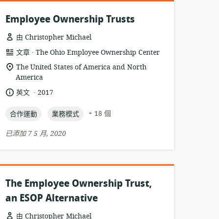
Employee Ownership Trusts
由 Christopher Michael
.
資
發
文章
The Ohio Employee Ownership Center
源
布
相
The United States of America and North
格
者:
America
關
式:
位
.
語
發
英文
2017
置:
言:
布
topic:
topic:
日
+ 18 個
合作運動
業務模式
期:
已添加 7 5 月, 2020
The Employee Ownership Trust,
an ESOP Alternative
由 Christopher Michael