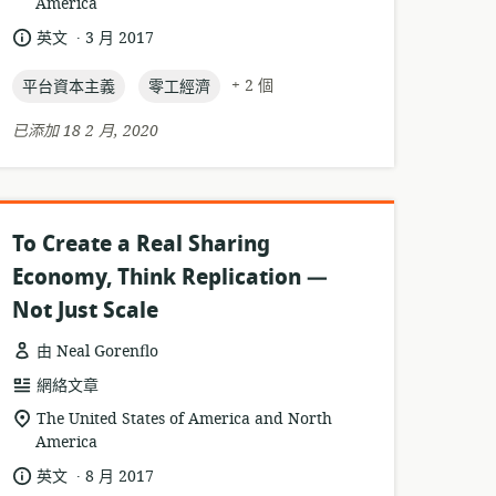
America
關
式:
位
.
語
發
英文
3 月 2017
置:
言:
布
topic:
topic:
日
+ 2 個
平台資本主義
零工經濟
期:
已添加 18 2 月, 2020
To Create a Real Sharing
Economy, Think Replication —
Not Just Scale
由 Neal Gorenflo
資
網絡文章
源
相
The United States of America and North
格
America
關
式:
位
.
語
發
英文
8 月 2017
置: