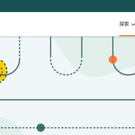
Notifications
21
filters
applied.
探索
Resource
list
updated.