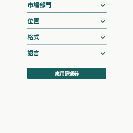
器
市場部門
位置
格式
語言
應用篩選器