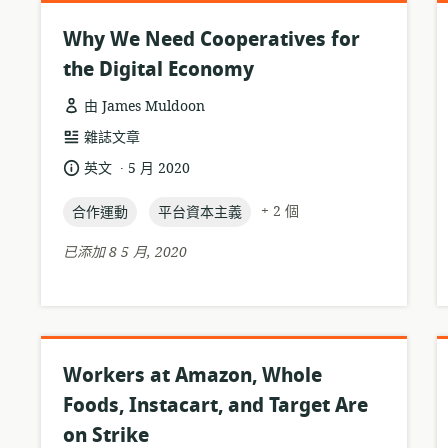
Why We Need Cooperatives for
the Digital Economy
由 James Muldoon
資
雜誌文章
源
.
語
發
英文
5 月 2020
格
言:
布
式:
topic:
topic:
日
+ 2 個
合作運動
平台資本主義
期:
已添加 8 5 月, 2020
Workers at Amazon, Whole
Foods, Instacart, and Target Are
on Strike