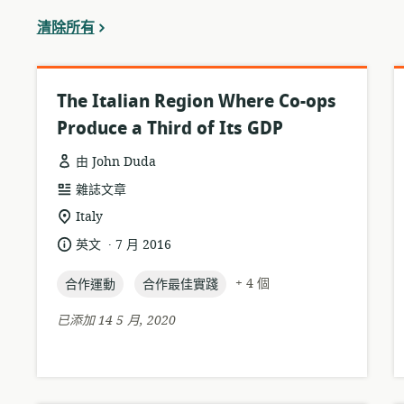
濾
清除所有
器
中
The Italian Region Where Co-ops
Produce a Third of Its GDP
由 John Duda
資
雜誌文章
源
相
Italy
格
關
.
語
發
英文
7 月 2016
式:
位
言:
布
置:
topic:
topic:
日
+ 4 個
合作運動
合作最佳實踐
期:
已添加 14 5 月, 2020