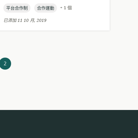
言:
布
topic:
topic:
日
+ 1 個
平台合作制
合作運動
期:
已添加 11 10 月, 2019
2