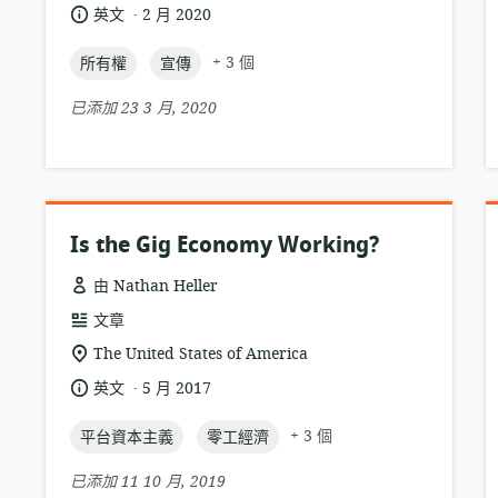
關
.
語
發
英文
2 月 2020
式:
位
言:
布
置:
topic:
topic:
日
+ 3 個
所有權
宣傳
期:
已添加 23 3 月, 2020
Is the Gig Economy Working?
由 Nathan Heller
資
文章
源
相
The United States of America
格
關
.
語
發
英文
5 月 2017
式:
位
言:
布
置:
topic:
topic:
日
+ 3 個
平台資本主義
零工經濟
期:
已添加 11 10 月, 2019