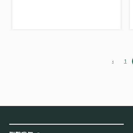
資
‹
1
上
一
源
步
導
航