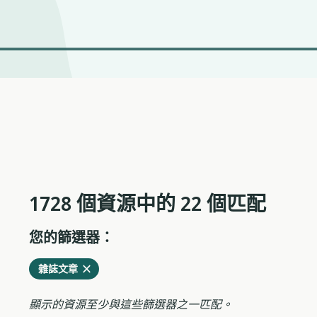
1728 個資源中的 22 個匹配
您的篩選器：
從
刪
雜誌文章
當
除
前
顯示的資源至少與這些篩選器之一匹配。
過