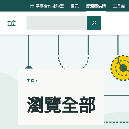
global
平臺合作社聯盟
目录
資源庫供所
工具库
navigation
搜
搜
Platform
索：
Cooperativism
索
Resource
Library
主頁
瀏覽全部