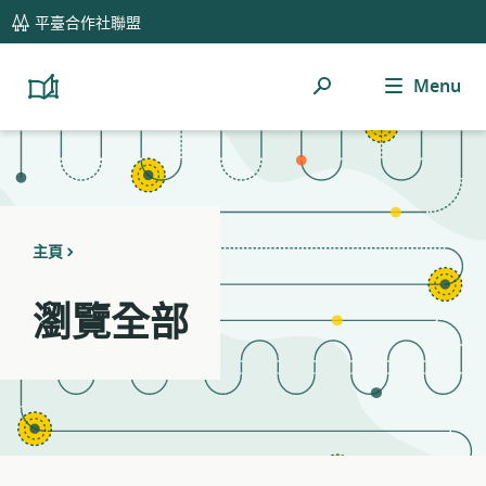
global
Notifications
21
平臺合作社聯盟
navigation
filters
applied.
Menu
搜
Resource
Platform
Cooperativism
list
索
Resource
updated.
Library
主頁
瀏覽全部