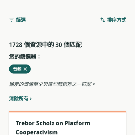
篩選
排序方式
1728 個資源中的 30 個匹配
您的篩選器：
從
刪
音頻
當
除
前
顯示的資源至少與這些篩選器之一匹配。
過
濾
清除所有
器
中
Trebor Scholz on Platform
Cooperativism