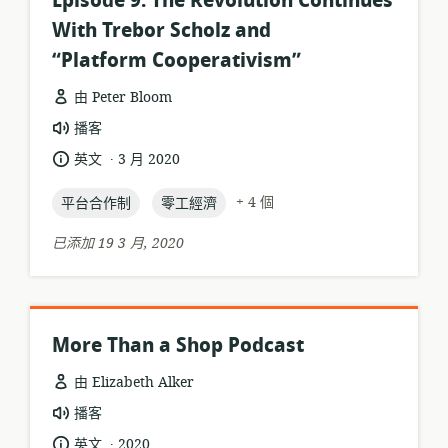
Episode 9: The Revolution Continues
With Trebor Scholz and
“Platform Cooperativism”
由 Peter Bloom
資
播客
源
.
語
發
英文
3 月 2020
格
言:
布
式:
topic:
topic:
日
+ 4 個
平台合作制
零工經濟
期:
已添加 19 3 月, 2020
More Than a Shop Podcast
由 Elizabeth Alker
資
播客
源
.
語
發
英文
2020