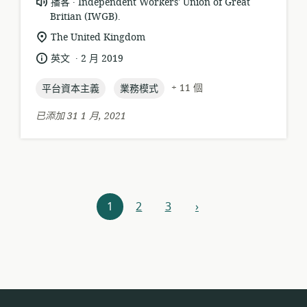
資
發
播客
Independent Workers' Union of Great
源
Britian (IWGB).
布
格
者:
相
The United Kingdom
式:
關
.
語
發
英文
2 月 2019
位
言:
布
置:
topic:
topic:
日
+ 11 個
平台資本主義
業務模式
期:
已添加 31 1 月, 2021
資
1
2
3
›
下
源
一
步
導
航