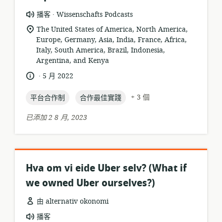
.
資
發
播客
Wissenschafts Podcasts
源
布
相
The United States of America, North America,
格
者:
Europe, Germany, Asia, India, France, Africa,
關
式:
Italy, South America, Brazil, Indonesia,
位
Argentina, and Kenya
置:
.
語
發
5 月 2022
言:
布
topic:
topic:
日
+ 3 個
平台合作制
合作最佳實踐
期:
已添加 2 8 月, 2023
Hva om vi eide Uber selv? (What if
we owned Uber ourselves?)
由 alternativ okonomi
資
播客