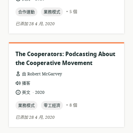
格
言:
布
式:
topic:
topic:
日
+ 5 個
合作運動
業務模式
期:
已添加 28 4 月, 2020
The Cooperators: Podcasting About
the Cooperative Movement
由 Robert McGarvey
資
播客
源
.
語
發
英文
2020
格
言:
布
式:
topic:
topic:
日
+ 8 個
業務模式
零工經濟
期:
已添加 28 4 月, 2020