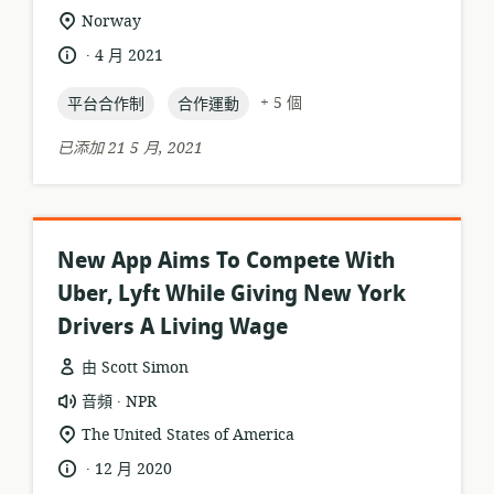
源
相
Norway
格
關
.
語
發
4 月 2021
式:
位
言:
布
置:
topic:
topic:
日
+ 5 個
平台合作制
合作運動
期:
已添加 21 5 月, 2021
New App Aims To Compete With
Uber, Lyft While Giving New York
Drivers A Living Wage
由 Scott Simon
.
資
發
音頻
NPR
源
布
相
The United States of America
格
者:
關
.
語
發
12 月 2020
式:
位
言:
布