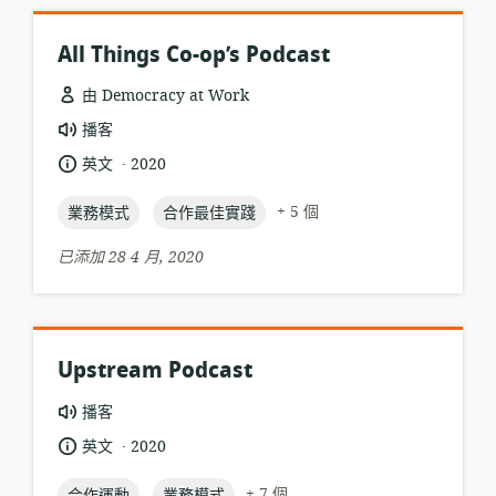
All Things Co-op’s Podcast
由 Democracy at Work
資
播客
源
.
語
發
英文
2020
格
言:
布
式:
topic:
topic:
日
+ 5 個
業務模式
合作最佳實踐
期:
已添加 28 4 月, 2020
Upstream Podcast
資
播客
源
.
語
發
英文
2020
格
言:
布
式:
topic:
topic:
日
+ 7 個
合作運動
業務模式