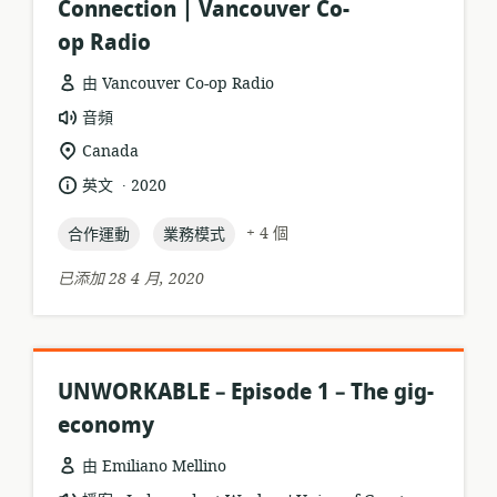
Connection | Vancouver Co-
op Radio
由 Vancouver Co-op Radio
資
音頻
源
相
Canada
格
關
.
語
發
英文
2020
式:
位
言:
布
置:
topic:
topic:
日
+ 4 個
合作運動
業務模式
期:
已添加 28 4 月, 2020
UNWORKABLE – Episode 1 – The gig-
economy
由 Emiliano Mellino
.