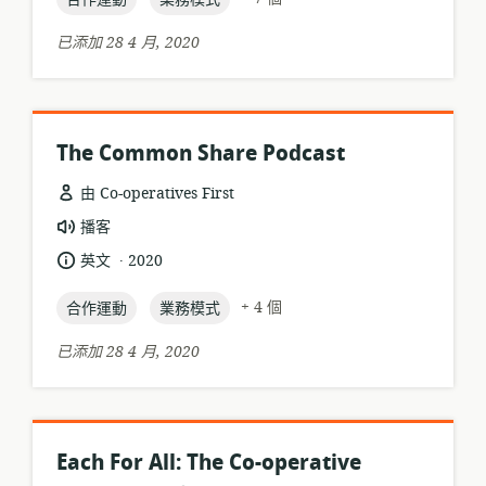
期:
已添加 28 4 月, 2020
The Common Share Podcast
由 Co-operatives First
資
播客
源
.
語
發
英文
2020
格
言:
布
式:
topic:
topic:
日
+ 4 個
合作運動
業務模式
期:
已添加 28 4 月, 2020
Each For All: The Co-operative