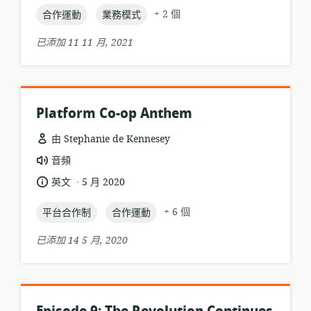
置:
topic:
topic:
日
+ 2 個
合作運動
業務模式
期:
已添加 11 11 月, 2021
Platform Co-op Anthem
由 Stephanie de Kennesey
資
音頻
源
.
語
發
英文
5 月 2020
格
言:
布
式:
topic:
topic:
日
+ 6 個
平台合作制
合作運動
期:
已添加 14 5 月, 2020