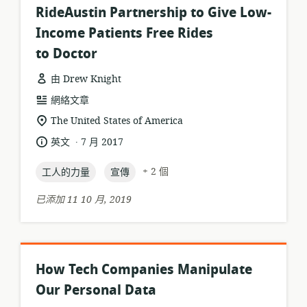
RideAustin Partnership to Give Low-
Income Patients Free Rides
to Doctor
由 Drew Knight
資
網絡文章
源
相
The United States of America
格
關
.
語
發
英文
7 月 2017
式:
位
言:
布
置:
topic:
topic:
日
+ 2 個
工人的力量
宣傳
期:
已添加 11 10 月, 2019
How Tech Companies Manipulate
Our Personal Data