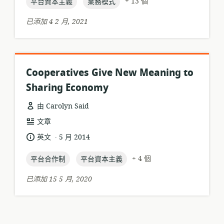
topic:
topic:
日
+ 13 個
平台資本主義
業務模式
期:
已添加 4 2 月, 2021
Cooperatives Give New Meaning to
Sharing Economy
由 Carolyn Said
資
文章
源
.
語
發
英文
5 月 2014
格
言:
布
式:
topic:
topic:
日
+ 4 個
平台合作制
平台資本主義
期:
已添加 15 5 月, 2020