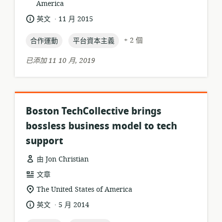
America
關
式:
位
.
語
發
英文
11 月 2015
置:
言:
布
topic:
topic:
日
+ 2 個
合作運動
平台資本主義
期:
已添加 11 10 月, 2019
Boston TechCollective brings
bossless business model to tech
support
由 Jon Christian
資
文章
源
相
The United States of America
格
關
.
語
發
英文
5 月 2014
式:
位
言:
布