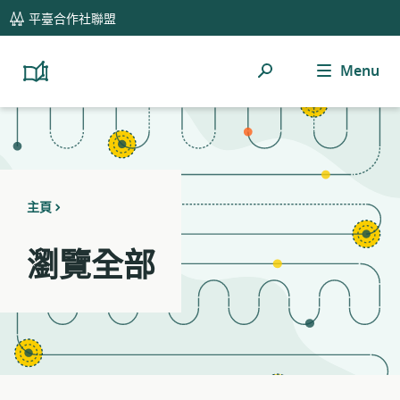
global
Notifications
21
平臺合作社聯盟
navigation
filters
applied.
Menu
搜
Resource
Platform
Cooperativism
list
索
Resource
updated.
Library
主頁
瀏覽全部