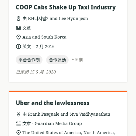
COOP Cabs Shake Up Taxi Industry
由 KH디지털2 and Lee Hyun-jeon
資
文章
源
相
Asia and South Korea
格
關
.
語
發
英文
2 月 2016
式:
位
言:
布
置:
topic:
topic:
日
+ 9 個
平台合作制
合作運動
期:
已添加 15 5 月, 2020
Uber and the lawlessness
由 Frank Pasquale and Siva Vaidhyanathan
.
資
發
文章
Guardian Media Group
源
布
相
The United States of America, North America,