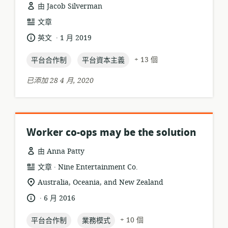
由 Jacob Silverman
資
文章
源
.
語
發
英文
1 月 2019
格
言:
布
式:
topic:
topic:
日
+ 13 個
平台合作制
平台資本主義
期:
已添加 28 4 月, 2020
Worker co-ops may be the solution
由 Anna Patty
.
資
發
文章
Nine Entertainment Co.
源
布
相
Australia, Oceania, and New Zealand
格
者:
關
.
語
發
6 月 2016
式:
位
言:
布
置:
topic:
topic:
日
+ 10 個
平台合作制
業務模式