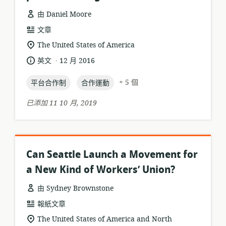
由 Daniel Moore
資
文章
源
相
The United States of America
格
關
.
語
發
英文
12 月 2016
式:
位
言:
布
置:
topic:
topic:
日
+ 5 個
平台合作制
合作運動
期:
已添加 11 10 月, 2019
Can Seattle Launch a Movement for
a New Kind of Workers’ Union?
由 Sydney Brownstone
資
報紙文章
源
相
The United States of America and North
格