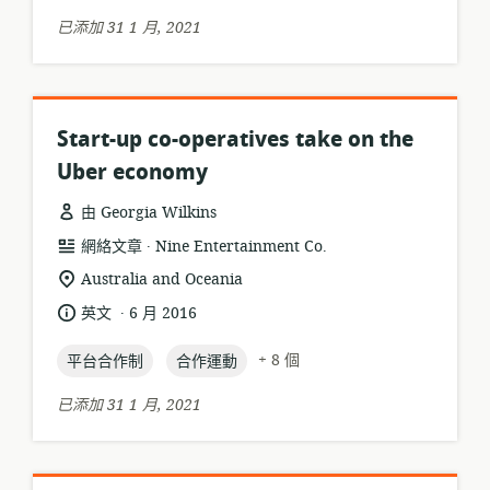
期:
已添加 31 1 月, 2021
Start-up co-operatives take on the
Uber economy
由 Georgia Wilkins
.
資
發
網絡文章
Nine Entertainment Co.
源
布
相
Australia and Oceania
格
者:
關
.
語
發
英文
6 月 2016
式:
位
言:
布
置:
topic:
topic:
日
+ 8 個
平台合作制
合作運動
期:
已添加 31 1 月, 2021