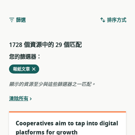
篩選
排序方式
1728 個資源中的 29 個匹配
您的篩選器：
從
刪
報紙文章
當
除
前
顯示的資源至少與這些篩選器之一匹配。
過
濾
清除所有
器
中
Cooperatives aim to tap into digital
platforms for growth