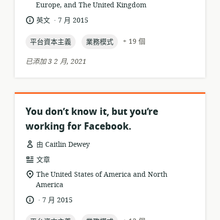
格
者:
Europe, and The United Kingdom
關
式:
位
.
語
發
英文
7 月 2015
置:
言:
布
topic:
topic:
日
+ 19 個
平台資本主義
業務模式
期:
已添加 3 2 月, 2021
You don’t know it, but you’re
working for Facebook.
由 Caitlin Dewey
資
文章
源
相
The United States of America and North
格
America
關
式:
位
.
語
發
7 月 2015
置:
言:
布