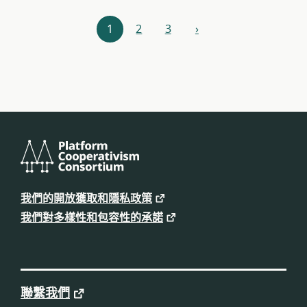
資
1
2
3
›
下
源
一
步
導
航
平
台
我們的開放獲取和隱私政策
合
作
我們對多樣性和包容性的承諾
主
義
聯
盟
聯繫我們