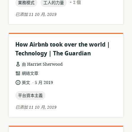
置:
topic:
topic:
日
+ 2 個
業務模式
工人的力量
期:
已添加 11 10 月, 2019
How Airbnb took over the world |
Technology | The Guardian
由 Harriet Sherwood
資
網絡文章
源
.
語
發
英文
5 月 2019
格
言:
布
式:
topic:
日
平台資本主義
期:
已添加 11 10 月, 2019