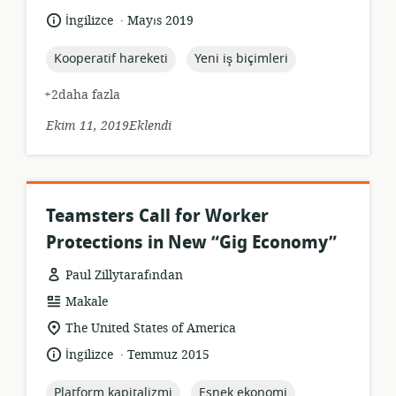
.
Dil:
Yayın
İngilizce
Mayıs 2019
tarihi:
topic:
topic:
Kooperatif hareketi
Yeni iş biçimleri
+2daha fazla
Ekim 11, 2019Eklendi
Teamsters Call for Worker
Protections in New “Gig Economy”
Paul Zillytarafından
Kaynak
Makale
formatı:
Uygunluk
The United States of America
konumu:
.
Dil:
Yayın
İngilizce
Temmuz 2015
tarihi:
topic:
topic:
Platform kapitalizmi
Esnek ekonomi