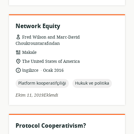
Network Equity
Fred Wilson and Marc-David
Choukrountarafından
Kaynak
Makale
formatı:
Uygunluk
The United States of America
konumu:
.
Dil:
Yayın
İngilizce
Ocak 2016
tarihi:
topic:
topic:
Platform kooperatifçiliği
Hukuk ve politika
Ekim 11, 2019Eklendi
Protocol Cooperativism?