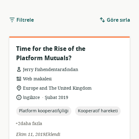
Filtrele
Göre sırla
Time for the Rise of the
Platform Mutuals?
Jerry Fishendentarafından
Kaynak
Web makalesi
formatı:
Uygunluk
Europe and The United Kingdom
konumu:
.
Dil:
Yayın
İngilizce
Şubat 2019
tarihi:
topic:
topic:
Platform kooperatifçiliği
Kooperatif hareketi
+2daha fazla
Ekim 11, 2019Eklendi