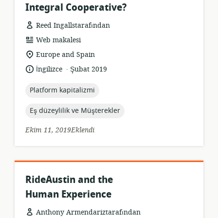
Integral Cooperative?
Reed Ingallstarafından
Kaynak
Web makalesi
formatı:
Uygunluk
Europe and Spain
konumu:
.
Dil:
Yayın
İngilizce
Şubat 2019
tarihi:
topic:
Platform kapitalizmi
topic:
Eş düzeylilik ve Müşterekler
Ekim 11, 2019Eklendi
RideAustin and the
Human Experience
Anthony Armendariztarafından