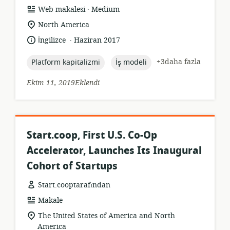
.
Kaynak
yayıncı:
Web makalesi
Medium
formatı:
Uygunluk
North America
konumu:
.
Dil:
Yayın
İngilizce
Haziran 2017
tarihi:
topic:
topic:
+3daha fazla
Platform kapitalizmi
İş modeli
Ekim 11, 2019Eklendi
Start.coop, First U.S. Co-Op
Accelerator, Launches Its Inaugural
Cohort of Startups
Start.cooptarafından
Kaynak
Makale
formatı:
Uygunluk
The United States of America and North
konumu:
America