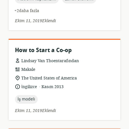
+2daha fazla
Ekim 11, 2019Eklendi
How to Start a Co-op
Lindsay Van Thoentarafından
Kaynak
Makale
formatı:
Uygunluk
The United States of America
konumu:
.
Dil:
Yayın
İngilizce
Kasım 2013
tarihi:
topic:
İş modeli
Ekim 11, 2019Eklendi