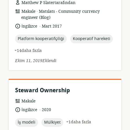
Matthew P Slatertarafından
.
Kaynak
yayıncı:
Makale
Matslats - Community currency
formatı:
engineer (Blog)
.
Dil:
Yayın
İngilizce
Mart 2017
tarihi:
topic:
topic:
Platform kooperatifçiliği
Kooperatif hareketi
+14daha fazla
Ekim 11, 2019Eklendi
Steward Ownership
Kaynak
Makale
formatı:
.
Dil:
Yayın
İngilizce
2020
tarihi:
topic:
topic:
+1daha fazla
İş modeli
Mülkiyet