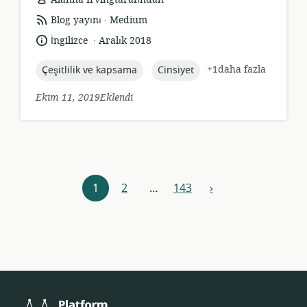
.
Kaynak
yayıncı:
Blog yayını
Medium
formatı:
.
Dil:
Yayın
İngilizce
Aralık 2018
tarihi:
topic:
topic:
+1daha fazla
Çeşitlilik ve kapsama
Cinsiyet
Ekim 11, 2019Eklendi
Kaynaklar
1
2
…
143
›
Sonraki
navigasyonu