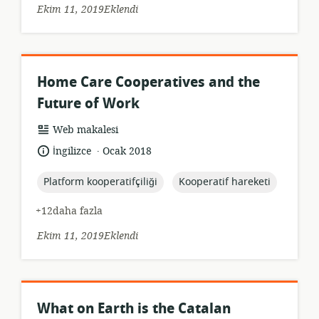
Ekim 11, 2019Eklendi
Home Care Cooperatives and the
Future of Work
Kaynak
Web makalesi
formatı:
.
Dil:
Yayın
İngilizce
Ocak 2018
tarihi:
topic:
topic:
Platform kooperatifçiliği
Kooperatif hareketi
+12daha fazla
Ekim 11, 2019Eklendi
What on Earth is the Catalan