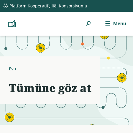
global
Platform Kooperatifçiliği Konsorsiyumu
navigation
Ara
Menu
Platform
Cooperativism
Resource
Library
Ev
Tümüne göz at