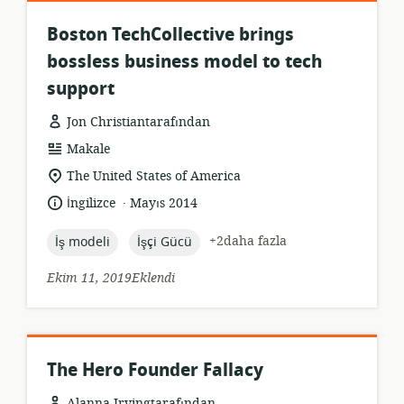
Boston TechCollective brings
bossless business model to tech
support
Jon Christiantarafından
Kaynak
Makale
formatı:
Uygunluk
The United States of America
konumu:
.
Dil:
Yayın
İngilizce
Mayıs 2014
tarihi:
topic:
topic:
+2daha fazla
İş modeli
İşçi Gücü
Ekim 11, 2019Eklendi
The Hero Founder Fallacy
Alanna Irvingtarafından