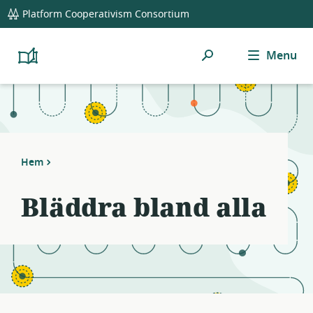
global
Notifications
21
Platform Cooperativism Consortium
navigation
filters
applied.
Sök
Menu
Resource
Platform
Cooperativism
list
Resource
updated.
Library
Hem
Bläddra bland alla