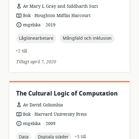
Av Mary L Gray and Siddharth Suri
.
resursformat:
utgivare:
Bok
Houghton Mifflin Harcourt
.
språk:
publiceringsdatum:
engelska
2019
topic:
topic:
Låglönearbetare
Mångfald och inklusion
+2 till
Tillagt april 7, 2020
The Cultural Logic of Computation
Av David Golumbia
.
resursformat:
utgivare:
Bok
Harvard University Press
.
språk:
publiceringsdatum:
engelska
2009
topic:
topic:
+3 till
Data
Digitala städer