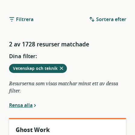
Filtrera
Sortera efter
2 av 1728 resurser matchade
Dina filter:
Ta
från
Vetenskap och teknik
bort
aktuella
filter
Resurserna som visas matchar minst ett av dessa
filter.
Rensa alla
Ghost Work