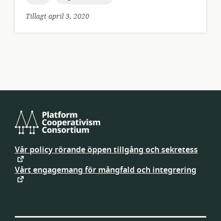
Tillagt april 3, 2020
Platform
Cooperativism
Vår policy rörande öppen tillgång och sekretess
Consortium
Vårt engagemang för mångfald och integrering