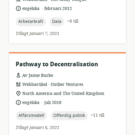
.
språk:
publiceringsdatum:
engelska
februari 2012
topic:
topic:
+8 till
Arbetarkraft
Data
Tillagt januari 7, 2021
Pathway to Decentralisation
Av Jamie Burke
.
resursformat:
utgivare:
Webbartikel
Outlier Ventures
relevant
North America and The United Kingdom
plats:
.
språk:
publiceringsdatum:
engelska
juli 2018
topic:
topic:
+11 till
Affärsmodell
Offentlig politik
Tillagt januari 6, 2021