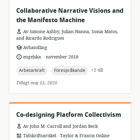
Collaborative Narrative Visions and
the Manifesto Machine
Av Simone Ashby, Julian Hanna, Sonia Matos,
and Ricardo Rodrigues
resursformat:
Avhandling
.
språk:
publiceringsdatum:
engelska
november 2018
topic:
topic:
+2 till
Arbetarkraft
Förespråkande
Tillagt maj 15, 2020
Co-designing Platform Collectivism
Av John M. Carroll and Jordan Beck
.
resursformat:
utgivare:
Tidskriftsartikel
Taylor & Francis Online