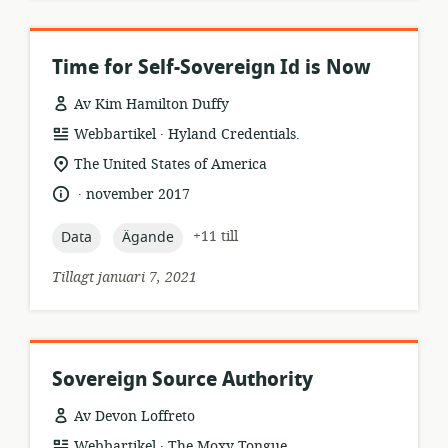
Time for Self-Sovereign Id is Now
Av Kim Hamilton Duffy
.
resursformat:
utgivare:
Webbartikel
Hyland Credentials.
relevant
The United States of America
plats:
.
språk:
publiceringsdatum:
november 2017
topic:
topic:
+11 till
Data
Ägande
Tillagt januari 7, 2021
Sovereign Source Authority
Av Devon Loffreto
.
resursformat:
utgivare:
Webbartikel
The Moxy Tongue