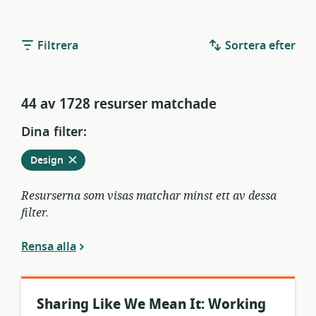
Filtrera
Sortera efter
44 av 1728 resurser matchade
Dina filter:
Ta
från
Design
bort
aktuella
filter
Resurserna som visas matchar minst ett av dessa
filter.
Rensa alla
Sharing Like We Mean It: Working