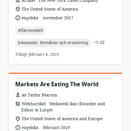
resursformat:
utgivare:
Artikel
The New York Times Company
relevant
The United States of America
plats:
.
språk:
publiceringsdatum:
engelska
november 2017
topic:
Affärsmodell
topic:
+3 till
Inkomster, förmåner och ersättning
Tillagt februari 4, 2021
Markets Are Eating The World
Av Taylor Pearson
.
resursformat:
utgivare:
Webbartikel
Venkatesh Rao (Founder and
Editor at Large)
relevant
The United States of America and Europe
plats:
.
språk:
publiceringsdatum:
engelska
februari 2019