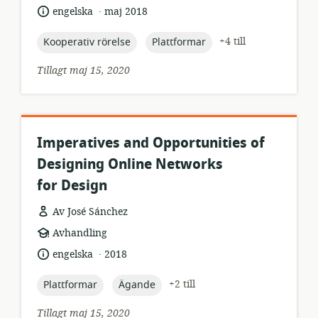
.
språk:
publiceringsdatum:
engelska
maj 2018
topic:
topic:
+4 till
Kooperativ rörelse
Plattformar
Tillagt maj 15, 2020
Imperatives and Opportunities of
Designing Online Networks
for Design
Av José Sánchez
resursformat:
Avhandling
.
språk:
publiceringsdatum:
engelska
2018
topic:
topic:
+2 till
Plattformar
Ägande
Tillagt maj 15, 2020