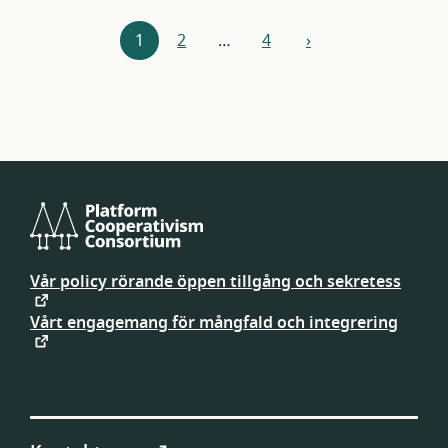
Resursnavigering
1
2
…
4
›
nästa
Platform
Cooperativism
Vår policy rörande öppen tillgång och sekretess
Consortium
Vårt engagemang för mångfald och integrering