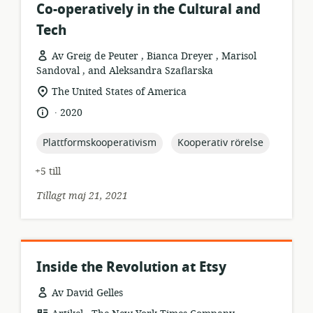
Co-operatively in the Cultural and
Tech
Av Greig de Peuter , Bianca Dreyer , Marisol
Sandoval , and Aleksandra Szaflarska
resursformat:
relevant
The United States of America
plats:
.
språk:
publiceringsdatum:
2020
topic:
topic:
Plattformskooperativism
Kooperativ rörelse
+5 till
Tillagt maj 21, 2021
Inside the Revolution at Etsy
Av David Gelles
.