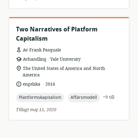
Two Narratives of Platform
Capitalism
Av Frank Pasquale
.
resursformat:
utgivare:
Avhandling
Yale University
relevant
The United States of America and North
plats:
America
.
språk:
publiceringsdatum:
engelska
2016
topic:
topic:
+9 till
Plattformskapitalism
Affärsmodell
Tillagt maj 15, 2020