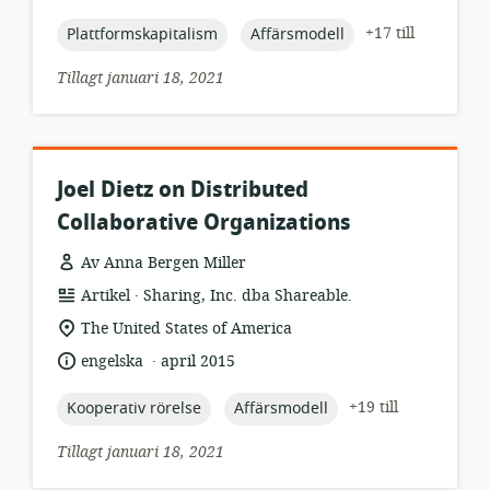
topic:
topic:
+17 till
Plattformskapitalism
Affärsmodell
Tillagt januari 18, 2021
Joel Dietz on Distributed
Collaborative Organizations
Av Anna Bergen Miller
.
resursformat:
utgivare:
Artikel
Sharing, Inc. dba Shareable.
relevant
The United States of America
plats:
.
språk:
publiceringsdatum:
engelska
april 2015
topic:
topic:
+19 till
Kooperativ rörelse
Affärsmodell
Tillagt januari 18, 2021