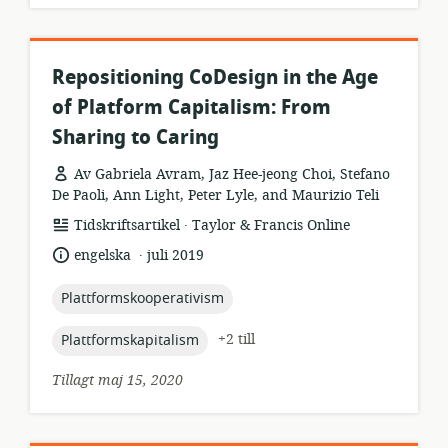
Repositioning CoDesign in the Age
of Platform Capitalism: From
Sharing to Caring
Av Gabriela Avram, Jaz Hee-jeong Choi, Stefano
De Paoli, Ann Light, Peter Lyle, and Maurizio Teli
.
resursformat:
utgivare:
Tidskriftsartikel
Taylor & Francis Online
.
språk:
publiceringsdatum:
engelska
juli 2019
topic:
Plattformskooperativism
topic:
+2 till
Plattformskapitalism
Tillagt maj 15, 2020