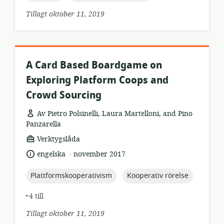
Tillagt oktober 11, 2019
A Card Based Boardgame on
Exploring Platform Coops and
Crowd Sourcing
Av Pietro Polsinelli, Laura Martelloni, and Pino
Panzarella
resursformat:
Verktygslåda
.
språk:
publiceringsdatum:
engelska
november 2017
topic:
topic:
Plattformskooperativism
Kooperativ rörelse
+4 till
Tillagt oktober 11, 2019