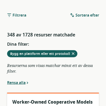
Filtrera
Sortera efter
348 av 1728 resurser matchade
Dina filter:
Ta
från
Bygg en plattform eller ett protokoll
bort
aktuella
filter
Resurserna som visas matchar minst ett av dessa
filter.
Rensa alla
Worker-Owned Cooperative Models