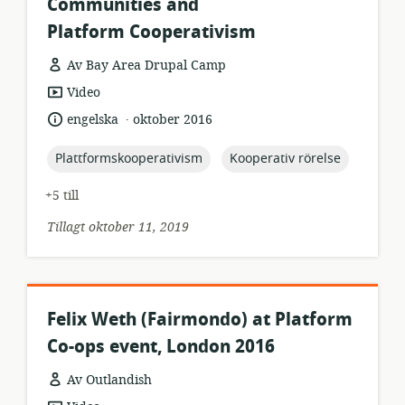
Communities and
Platform Cooperativism
Av Bay Area Drupal Camp
resursformat:
Video
.
språk:
publiceringsdatum:
engelska
oktober 2016
topic:
topic:
Plattformskooperativism
Kooperativ rörelse
+5 till
Tillagt oktober 11, 2019
Felix Weth (Fairmondo) at Platform
Co-ops event, London 2016
Av Outlandish