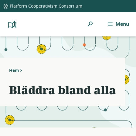
global
Notifications
21
Platform Cooperativism Consortium
navigation
filters
applied.
Sök
Menu
Resource
Platform
Cooperativism
list
Resource
updated.
Library
Hem
Bläddra bland alla