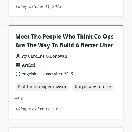
Tillagt oktober 11, 2019
Meet The People Who Think Co-Ops
Are The Way To Build A Better Uber
Av Caroline O'Donovan
resursformat:
Artikel
.
språk:
publiceringsdatum:
engelska
december 2015
topic:
topic:
Plattformskooperativism
Kooperativ rörelse
+3 till
Tillagt oktober 11, 2019