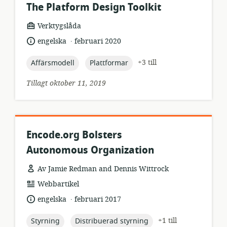
The Platform Design Toolkit
resursformat:
Verktygslåda
.
språk:
publiceringsdatum:
engelska
februari 2020
topic:
topic:
+3 till
Affärsmodell
Plattformar
Tillagt oktober 11, 2019
Encode.org Bolsters
Autonomous Organization
Av Jamie Redman and Dennis Wittrock
resursformat:
Webbartikel
.
språk:
publiceringsdatum:
engelska
februari 2017
topic:
topic:
+1 till
Styrning
Distribuerad styrning