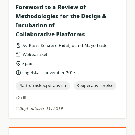
Foreword to a Review of
Methodologies for the Design &
Incubation of
Collaborative Platforms
Av Enric Senabre Hidalgo and Mayo Fuster
resursformat:
Webbartikel
relevant
Spain
plats:
.
språk:
publiceringsdatum:
engelska
november 2016
topic:
topic:
Plattformskooperativism
Kooperativ rörelse
+2 till
Tillagt oktober 11, 2019