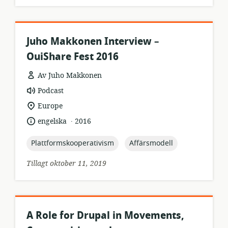
Juho Makkonen Interview –
OuiShare Fest 2016
Av Juho Makkonen
resursformat:
Podcast
relevant
Europe
plats:
.
språk:
publiceringsdatum:
engelska
2016
topic:
topic:
Plattformskooperativism
Affärsmodell
Tillagt oktober 11, 2019
A Role for Drupal in Movements,