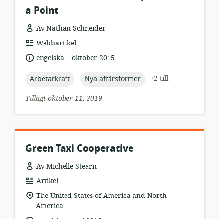
a Point
Av Nathan Schneider
resursformat:
Webbartikel
.
språk:
publiceringsdatum:
engelska
oktober 2015
topic:
topic:
+2 till
Arbetarkraft
Nya affärsformer
Tillagt oktober 11, 2019
Green Taxi Cooperative
Av Michelle Stearn
resursformat:
Artikel
relevant
The United States of America and North
plats:
America
.