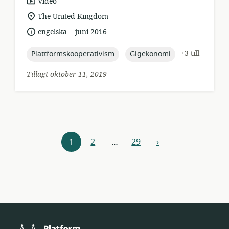
resursformat:
Video
relevant
The United Kingdom
plats:
.
språk:
publiceringsdatum:
engelska
juni 2016
topic:
topic:
+3 till
Plattformskooperativism
Gigekonomi
Tillagt oktober 11, 2019
Resursnavigering
1
2
…
29
›
nästa