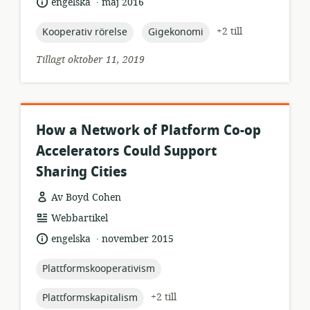
språk:
publiceringsdatum:
engelska
maj 2016
topic:
topic:
+2 till
Kooperativ rörelse
Gigekonomi
Tillagt oktober 11, 2019
How a Network of Platform Co-op
Accelerators Could Support
Sharing Cities
Av Boyd Cohen
resursformat:
Webbartikel
.
språk:
publiceringsdatum:
engelska
november 2015
topic:
Plattformskooperativism
topic:
+2 till
Plattformskapitalism