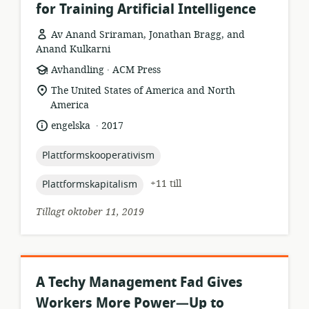
for Training Artificial Intelligence
Av Anand Sriraman, Jonathan Bragg, and
Anand Kulkarni
.
resursformat:
utgivare:
Avhandling
ACM Press
relevant
The United States of America and North
plats:
America
.
språk:
publiceringsdatum:
engelska
2017
topic:
Plattformskooperativism
topic:
+11 till
Plattformskapitalism
Tillagt oktober 11, 2019
A Techy Management Fad Gives
Workers More Power—Up to