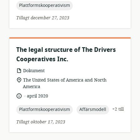
topic:
Plattformskooperativism
Tillagt december 27, 2023
The legal structure of The Drivers
Cooperatives Inc.
resursformat:
Dokument
relevant
The United States of America and North
plats:
America
.
språk:
publiceringsdatum:
april 2020
topic:
topic:
+2 till
Plattformskooperativism
Affärsmodell
Tillagt oktober 17, 2023