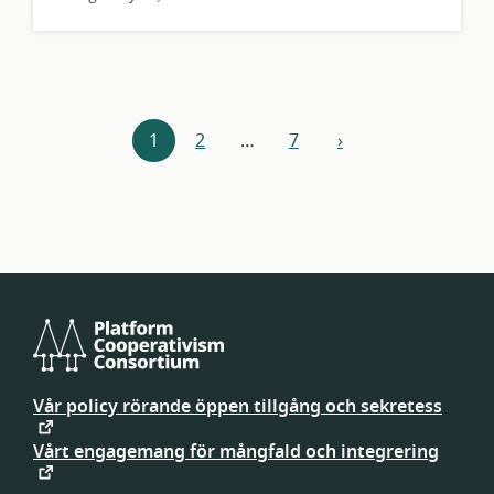
Resursnavigering
1
2
…
7
›
nästa
Platform
Cooperativism
Vår policy rörande öppen tillgång och sekretess
Consortium
Vårt engagemang för mångfald och integrering