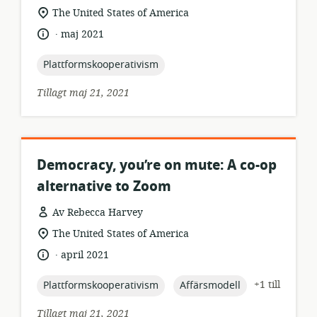
relevant
The United States of America
plats:
.
språk:
publiceringsdatum:
maj 2021
topic:
Plattformskooperativism
Tillagt maj 21, 2021
Democracy, you’re on mute: A co-op
alternative to Zoom
Av Rebecca Harvey
resursformat:
relevant
The United States of America
plats:
.
språk:
publiceringsdatum:
april 2021
topic:
topic:
+1 till
Plattformskooperativism
Affärsmodell
Tillagt maj 21, 2021