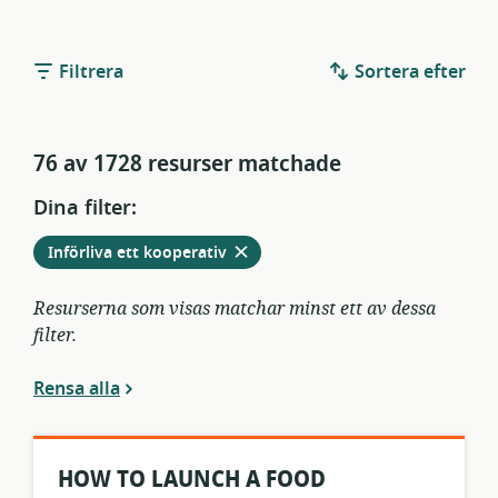
Filtrera
Sortera efter
76 av 1728 resurser matchade
Dina filter:
Ta
från
Införliva ett kooperativ
bort
aktuella
filter
Resurserna som visas matchar minst ett av dessa
filter.
Rensa alla
HOW TO LAUNCH A FOOD