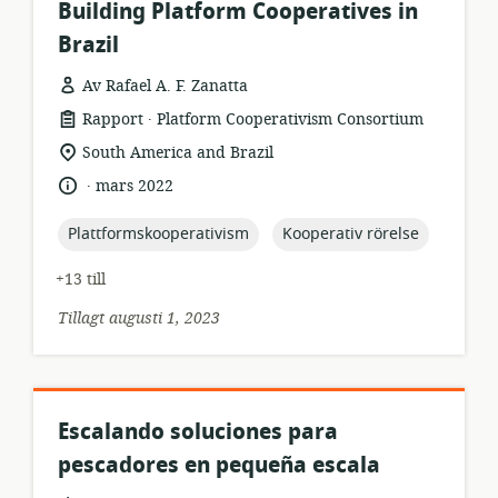
Building Platform Cooperatives in
Brazil
Av Rafael A. F. Zanatta
.
resursformat:
utgivare:
Rapport
Platform Cooperativism Consortium
relevant
South America and Brazil
plats:
.
språk:
publiceringsdatum:
mars 2022
topic:
topic:
Plattformskooperativism
Kooperativ rörelse
+13 till
Tillagt augusti 1, 2023
Escalando soluciones para
pescadores en pequeña escala