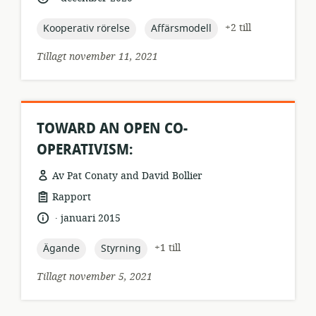
topic:
topic:
+2 till
Kooperativ rörelse
Affärsmodell
Tillagt november 11, 2021
TOWARD AN OPEN CO-
OPERATIVISM:
Av Pat Conaty and David Bollier
resursformat:
Rapport
.
språk:
publiceringsdatum:
januari 2015
topic:
topic:
+1 till
Ägande
Styrning
Tillagt november 5, 2021