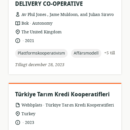
DELIVERY CO-OPERATIVE
Av Phil Jones , Jame Muldoon, and Julian Siravo
.
resursformat:
utgivare:
Bok
Autonomy
relevant
The United Kingdom
plats:
.
språk:
publiceringsdatum:
2021
topic:
topic:
+5 till
Plattformskooperativism
Affärsmodell
Tillagt december 28, 2023
Türkiye Tarım Kredi Kooperatifleri
.
resursformat:
utgivare:
Webbplats
Türkiye Tarım Kredi Kooperatifleri
relevant
Turkey
plats:
.
språk:
publiceringsdatum:
2023