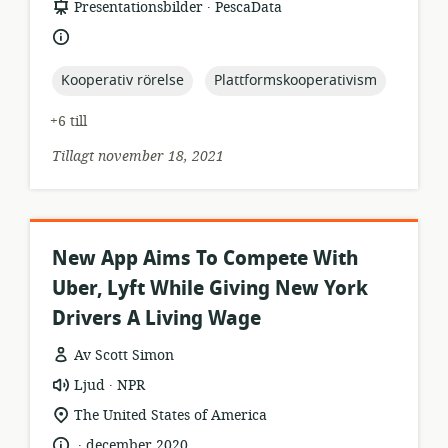
.
resursformat:
utgivare:
Presentationsbilder
PescaData
språk:
topic:
topic:
Kooperativ rörelse
Plattformskooperativism
+6 till
Tillagt november 18, 2021
New App Aims To Compete With
Uber, Lyft While Giving New York
Drivers A Living Wage
Av Scott Simon
.
resursformat:
utgivare:
Ljud
NPR
relevant
The United States of America
plats:
.
språk:
publiceringsdatum:
december 2020