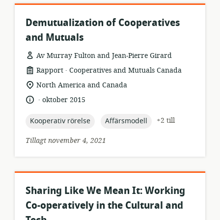
Demutualization of Cooperatives
and Mutuals
Av Murray Fulton and Jean-Pierre Girard
.
resursformat:
utgivare:
Rapport
Cooperatives and Mutuals Canada
relevant
North America and Canada
plats:
.
språk:
publiceringsdatum:
oktober 2015
topic:
topic:
+2 till
Kooperativ rörelse
Affärsmodell
Tillagt november 4, 2021
Sharing Like We Mean It: Working
Co-operatively in the Cultural and