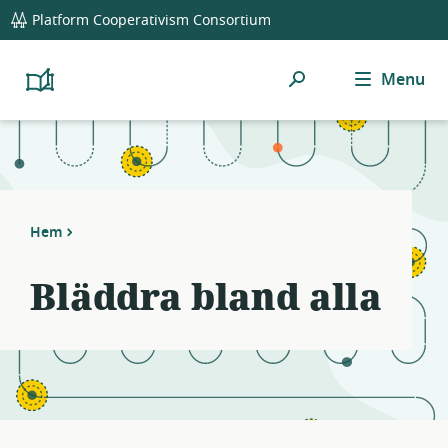
global
Notifications
21
Platform Cooperativism Consortium
navigation
filters
applied.
Sök
Menu
Resource
Platform
Cooperativism
list
Resource
updated.
Library
Hem
Bläddra bland alla