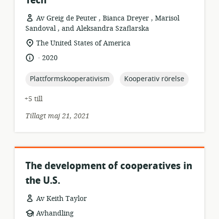
Tech
Av Greig de Peuter , Bianca Dreyer , Marisol
Sandoval , and Aleksandra Szaflarska
resursformat:
relevant
The United States of America
plats:
.
språk:
publiceringsdatum:
2020
topic:
topic:
Plattformskooperativism
Kooperativ rörelse
+5 till
Tillagt maj 21, 2021
The development of cooperatives in
the U.S.
Av Keith Taylor
resursformat:
Avhandling