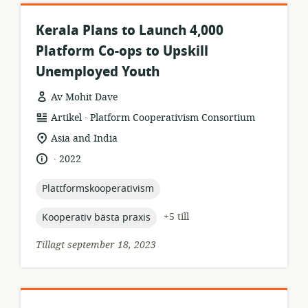
Kerala Plans to Launch 4,000
Platform Co-ops to Upskill
Unemployed Youth
Av Mohit Dave
.
resursformat:
utgivare:
Artikel
Platform Cooperativism Consortium
relevant
Asia and India
plats:
.
språk:
publiceringsdatum:
2022
topic:
Plattformskooperativism
topic:
+5 till
Kooperativ bästa praxis
Tillagt september 18, 2023