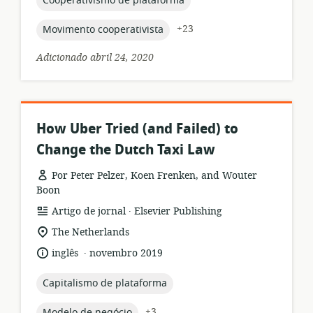
Cooperativismo de plataforma
topic:
+23
Movimento cooperativista
Adicionado abril 24, 2020
How Uber Tried (and Failed) to
Change the Dutch Taxi Law
Por Peter Pelzer, Koen Frenken, and Wouter
Boon
.
formato
Editor:
Artigo de jornal
Elsevier Publishing
de
local
The Netherlands
recurso:
de
.
idioma:
data
inglês
novembro 2019
relevância:
de
publicação:
topic:
Capitalismo de plataforma
topic:
+3
Modelo de negócio