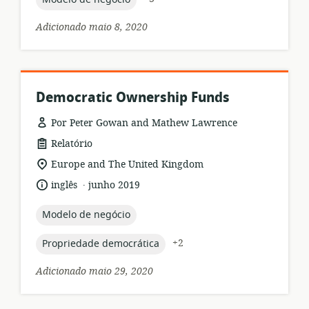
Adicionado maio 8, 2020
Democratic Ownership Funds
Por Peter Gowan and Mathew Lawrence
formato
Relatório
de
local
Europe and The United Kingdom
recurso:
de
.
idioma:
data
inglês
junho 2019
relevância:
de
publicação:
topic:
Modelo de negócio
topic:
+2
Propriedade democrática
Adicionado maio 29, 2020