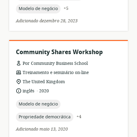
topic:
+5
Modelo de negócio
Adicionado dezembro 28, 2023
Community Shares Workshop
Por Community Business School
formato
Treinamento e seminário on-line
de
local
The United Kingdom
recurso:
de
.
idioma:
data
inglês
2020
relevância:
de
publicação:
topic:
Modelo de negócio
topic:
+4
Propriedade democrática
Adicionado maio 13, 2020