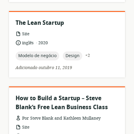
The Lean Startup
formato
Site
de
.
idioma:
data
inglês
2020
recurso:
de
publicação:
topic:
topic:
+2
Modelo de negócio
Design
Adicionado outubro 11, 2019
How to Build a Startup – Steve
Blank’s Free Lean Business Class
Por Steve Blank and Kathleen Mullaney
formato
Site
de