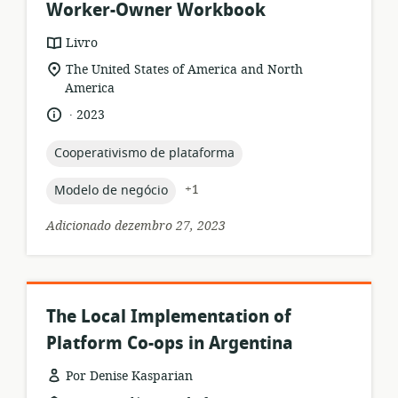
Worker-Owner Workbook
formato
Livro
de
local
The United States of America and North
recurso:
de
America
relevância:
.
idioma:
data
2023
de
publicação:
topic:
Cooperativismo de plataforma
topic:
+1
Modelo de negócio
Adicionado dezembro 27, 2023
The Local Implementation of
Platform Co-ops in Argentina
Por Denise Kasparian