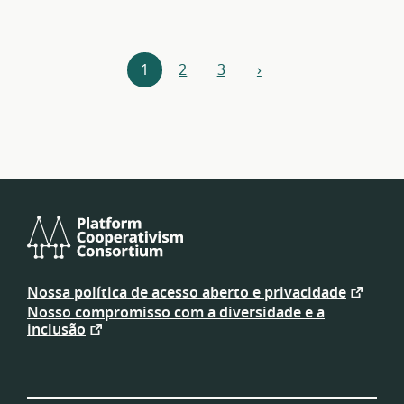
Navegação
1
2
3
›
próximo
por
recursos
Platform
Cooperativism
Nossa política de acesso aberto e privacidade
Consortium
Nosso compromisso com a diversidade e a
inclusão