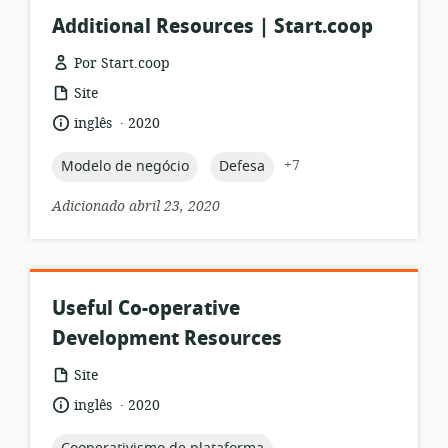
Additional Resources | Start.coop
Por Start.coop
formato
Site
de
.
idioma:
data
inglês
2020
recurso:
de
publicação:
topic:
topic:
+7
Modelo de negócio
Defesa
Adicionado abril 23, 2020
Useful Co-operative
Development Resources
formato
Site
de
.
idioma:
data
inglês
2020
recurso:
de
publicação:
topic: