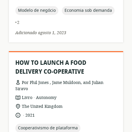
relevância:
de
publicação:
topic:
topic:
Modelo de negócio
Economia sob demanda
+2
Adicionado agosto 1, 2023
HOW TO LAUNCH A FOOD
DELIVERY CO-OPERATIVE
Por Phil Jones , Jame Muldoon, and Julian
Siravo
.
formato
Editor:
Livro
Autonomy
de
local
The United Kingdom
recurso:
de
.
idioma:
data
2021
relevância:
de
publicação:
topic:
Cooperativismo de plataforma