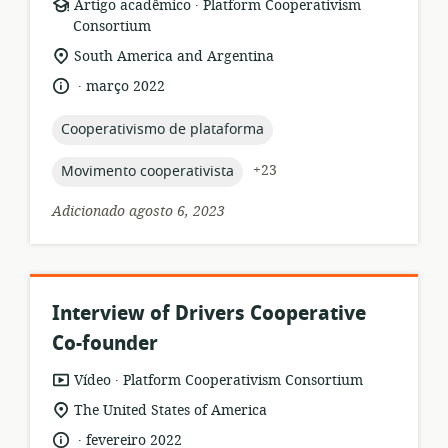
.
formato
Editor:
Artigo acadêmico
Platform Cooperativism
de
Consortium
recurso:
local
South America and Argentina
de
.
idioma:
data
março 2022
relevância:
de
publicação:
topic:
Cooperativismo de plataforma
topic:
+23
Movimento cooperativista
Adicionado agosto 6, 2023
Interview of Drivers Cooperative
Co-founder
.
formato
Editor:
Vídeo
Platform Cooperativism Consortium
de
local
The United States of America
recurso:
de
.
idioma:
data
fevereiro 2022