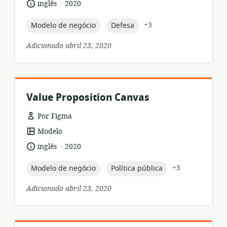
.
idioma:
data
inglês
2020
recurso:
de
publicação:
topic:
topic:
+3
Modelo de negócio
Defesa
Adicionado abril 23, 2020
Value Proposition Canvas
Por Figma
formato
Modelo
de
.
idioma:
data
inglês
2020
recurso:
de
publicação:
topic:
topic:
+3
Modelo de negócio
Política pública
Adicionado abril 23, 2020