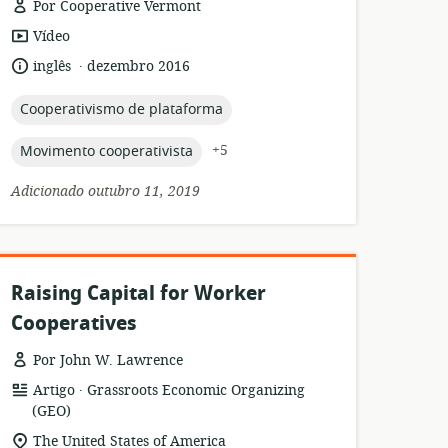
Por Cooperative Vermont
formato
Vídeo
de
.
idioma:
data
inglês
dezembro 2016
recurso:
de
publicação:
topic:
Cooperativismo de plataforma
topic:
+5
Movimento cooperativista
Adicionado outubro 11, 2019
Raising Capital for Worker
Cooperatives
Por John W. Lawrence
.
formato
Editor:
Artigo
Grassroots Economic Organizing
de
(GEO)
recurso:
local
The United States of America