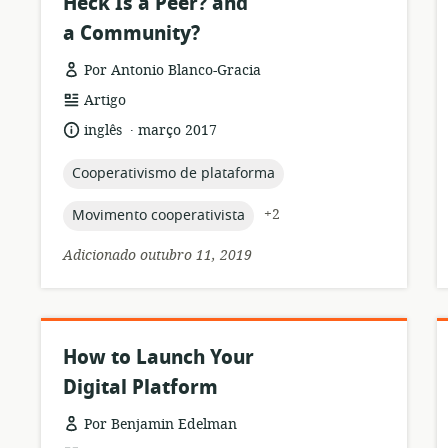
Heck Is a Peer? and
a Community?
Por Antonio Blanco-Gracia
formato
Artigo
de
.
idioma:
data
inglês
março 2017
recurso:
de
publicação:
topic:
Cooperativismo de plataforma
topic:
+2
Movimento cooperativista
Adicionado outubro 11, 2019
How to Launch Your
Digital Platform
Por Benjamin Edelman