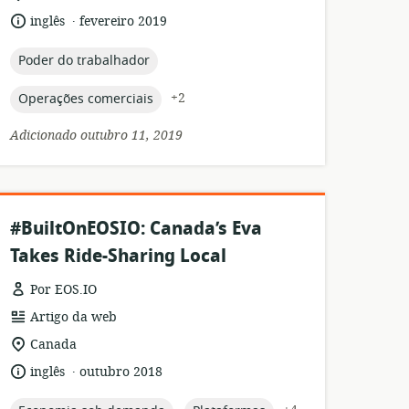
de
.
idioma:
data
inglês
fevereiro 2019
relevância:
de
publicação:
topic:
Poder do trabalhador
topic:
+2
Operações comerciais
Adicionado outubro 11, 2019
#BuiltOnEOSIO: Canada’s Eva
Takes Ride-Sharing Local
Por EOS.IO
formato
Artigo da web
de
local
Canada
recurso:
de
.
idioma:
data
inglês
outubro 2018
relevância:
de