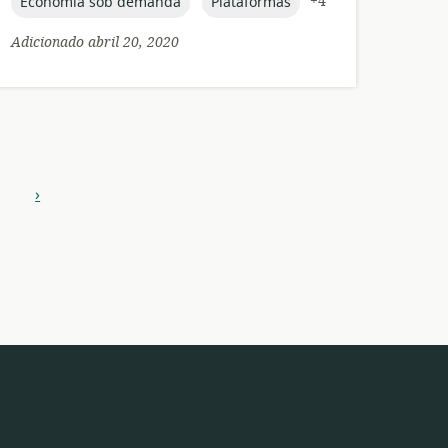
publicação:
topic:
topic:
+4
Economia sob demanda
Plataformas
Adicionado abril 20, 2020
›
próximo