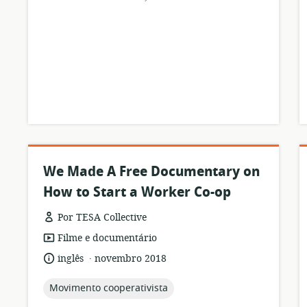
We Made A Free Documentary on
How to Start a Worker Co-op
Por TESA Collective
formato
Filme e documentário
de
.
idioma:
data
inglês
novembro 2018
recurso:
de
publicação:
topic:
Movimento cooperativista