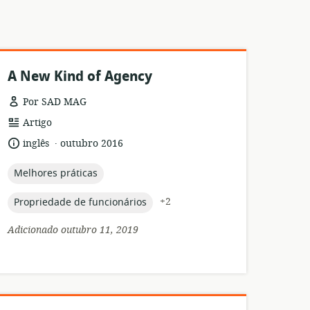
A New Kind of Agency
Por SAD MAG
formato
Artigo
de
.
idioma:
data
inglês
outubro 2016
recurso:
de
publicação:
topic:
Melhores práticas
topic:
+2
Propriedade de funcionários
Adicionado outubro 11, 2019