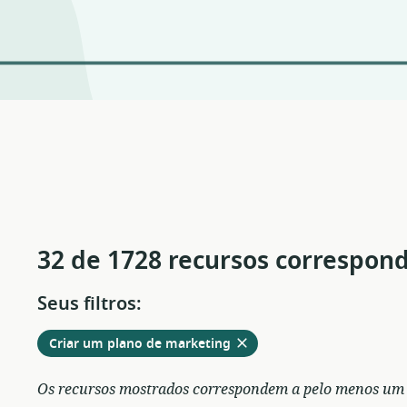
32 de 1728 recursos correspon
Seus filtros:
Remover
dos
Criar um plano de marketing
filtros
atuais
Os recursos mostrados correspondem a pelo menos um de