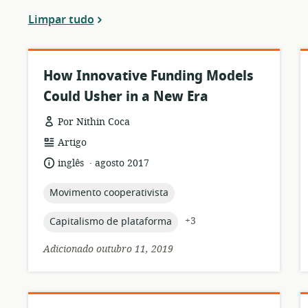
Limpar tudo
How Innovative Funding Models
Could Usher in a New Era
Por Nithin Coca
formato
Artigo
de
.
idioma:
data
inglês
agosto 2017
recurso:
de
publicação:
topic:
Movimento cooperativista
topic:
+3
Capitalismo de plataforma
Adicionado outubro 11, 2019