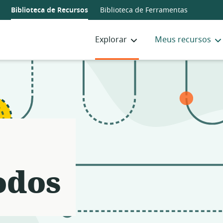
Notifications
21
Biblioteca de Recursos
Biblioteca de Ferramentas
filters
applied.
Explorar
Meus recursos
Resource
list
updated.
odos