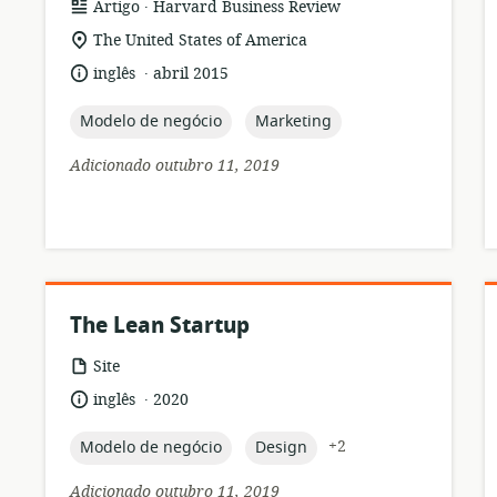
.
formato
Editor:
Artigo
Harvard Business Review
de
local
The United States of America
recurso:
de
.
idioma:
data
inglês
abril 2015
relevância:
de
publicação:
topic:
topic:
Modelo de negócio
Marketing
Adicionado outubro 11, 2019
The Lean Startup
formato
Site
de
.
idioma:
data
inglês
2020
recurso:
de
publicação:
topic:
topic:
+2
Modelo de negócio
Design
Adicionado outubro 11, 2019