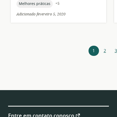
topic:
+5
Melhores práticas
Adicionado fevereiro 5, 2020
Navegação
1
2
3
por
recursos
Entre em contato conosco