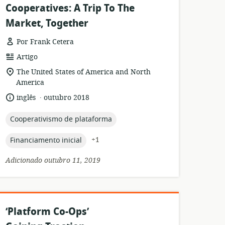
Cooperatives: A Trip To The
Market, Together
Por Frank Cetera
formato
Artigo
de
local
The United States of America and North
recurso:
de
America
relevância:
.
idioma:
data
inglês
outubro 2018
de
publicação:
topic:
Cooperativismo de plataforma
topic:
+1
Financiamento inicial
Adicionado outubro 11, 2019
‘Platform Co-Ops’