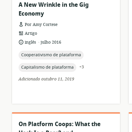
A New Wrinkle in the Gig
Economy
Por Amy Cortese
formato
Artigo
de
.
idioma:
data
inglês
julho 2016
recurso:
de
publicação:
topic:
Cooperativismo de plataforma
topic:
+3
Capitalismo de plataforma
Adicionado outubro 11, 2019
On Platform Coops: What the