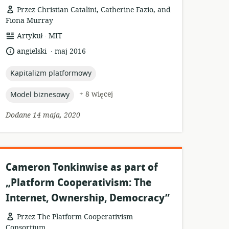
Przez Christian Catalini, Catherine Fazio, and
Fiona Murray
.
format
wydawca:
Artykuł
MIT
zasobów:
.
język:
data
angielski
maj 2016
opublikowania:
topic:
Kapitalizm platformowy
topic:
+ 8 więcej
Model biznesowy
Dodane 14 maja, 2020
Cameron Tonkinwise as part of
„Platform Cooperativism: The
Internet, Ownership, Democracy”
Przez The Platform Cooperativism
Consortium