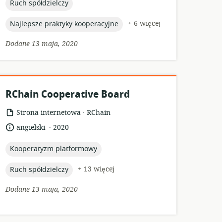
topic:
Ruch spółdzielczy
topic:
+ 6 więcej
Najlepsze praktyky kooperacyjne
Dodane 13 maja, 2020
RChain Cooperative Board
.
format
wydawca:
Strona internetowa
RChain
zasobów:
.
język:
data
angielski
2020
opublikowania:
topic:
Kooperatyzm platformowy
topic:
+ 13 więcej
Ruch spółdzielczy
Dodane 13 maja, 2020