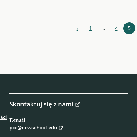
Nawigacja
‹
1
…
4
5
poprzedni
zasobów
Skontaktuj się z nami
ści
E-mail
pcc@newschool.edu