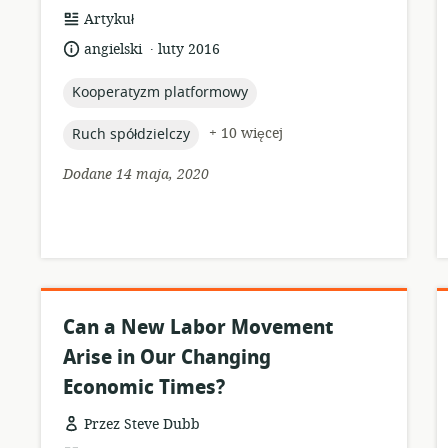
format
Artykuł
zasobów:
.
język:
data
angielski
luty 2016
opublikowania:
topic:
Kooperatyzm platformowy
topic:
+ 10 więcej
Ruch spółdzielczy
Dodane 14 maja, 2020
Can a New Labor Movement
Arise in Our Changing
Economic Times?
Przez Steve Dubb