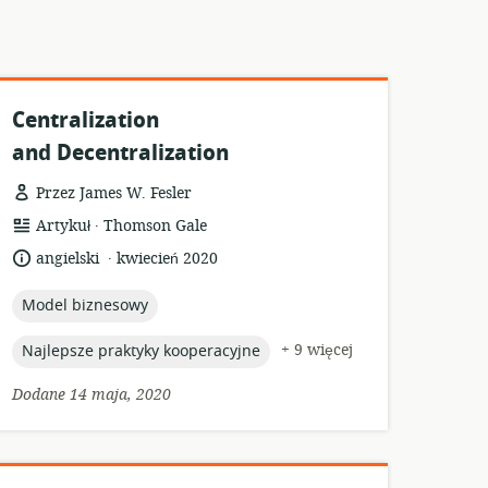
Centralization
and Decentralization
Przez James W. Fesler
.
format
wydawca:
Artykuł
Thomson Gale
zasobów:
.
język:
data
angielski
kwiecień 2020
opublikowania:
topic:
Model biznesowy
topic:
+ 9 więcej
Najlepsze praktyky kooperacyjne
Dodane 14 maja, 2020