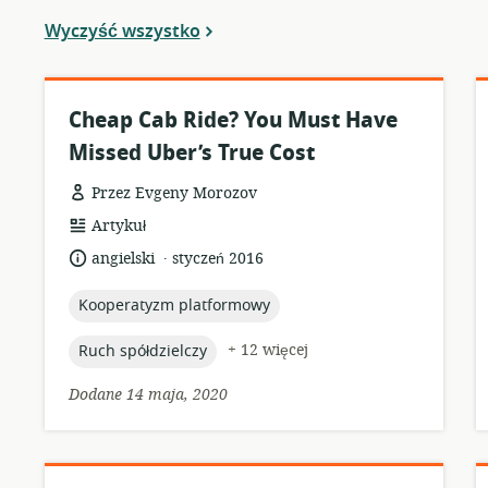
Wyczyść wszystko
Cheap Cab Ride? You Must Have
Missed Uber’s True Cost
Przez Evgeny Morozov
format
Artykuł
zasobów:
.
język:
data
angielski
styczeń 2016
opublikowania:
topic:
Kooperatyzm platformowy
topic:
+ 12 więcej
Ruch spółdzielczy
Dodane 14 maja, 2020