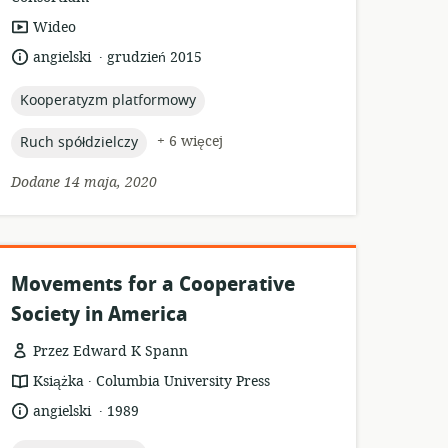
format
Wideo
zasobów:
.
język:
data
angielski
grudzień 2015
opublikowania:
topic:
Kooperatyzm platformowy
topic:
+ 6 więcej
Ruch spółdzielczy
Dodane 14 maja, 2020
Movements for a Cooperative
Society in America
Przez Edward K Spann
.
format
wydawca:
Książka
Columbia University Press
zasobów:
.
język:
data
angielski
1989
opublikowania: