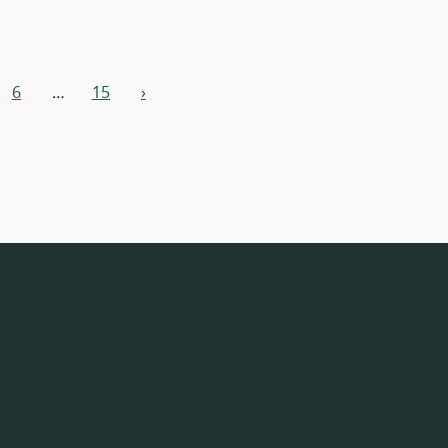
6
…
15
›
następny