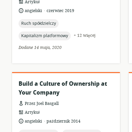
format
Artykuł
zasobów:
.
język:
data
angielski
czerwiec 2019
opublikowania:
topic:
Ruch spółdzielczy
topic:
+ 12 więcej
Kapitalizm platformowy
Dodane 14 maja, 2020
Build a Culture of Ownership at
Your Company
Przez Joel Basgall
format
Artykuł
zasobów:
.
język:
data
angielski
październik 2014
opublikowania: