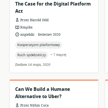
The Case for the Digital Platform
Act
Przez Harold Feld
format
Książka
zasobów:
.
język:
data
angielski
kwiecień 2020
opublikowania:
topic:
Kooperatyzm platformowy
topic:
+ 7 więcej
Ruch spółdzielczy
Dodane 14 maja, 2020
Can We Build a Humane
Alternative to Uber?
Przez Nithin Coca