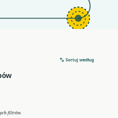
Sortuj według
bów
ch filtrów.