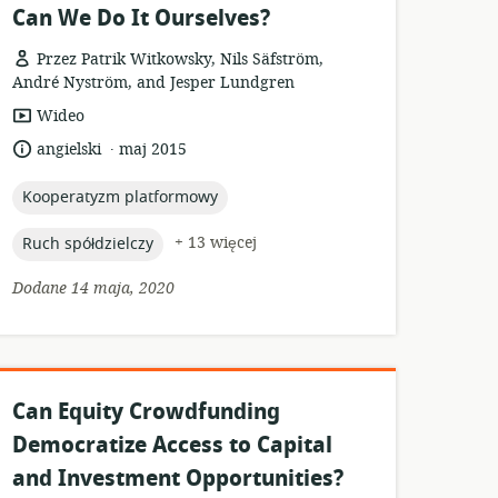
Can We Do It Ourselves?
Przez Patrik Witkowsky, Nils Säfström,
André Nyström, and Jesper Lundgren
format
Wideo
zasobów:
.
język:
data
angielski
maj 2015
opublikowania:
topic:
Kooperatyzm platformowy
topic:
+ 13 więcej
Ruch spółdzielczy
Dodane 14 maja, 2020
Can Equity Crowdfunding
Democratize Access to Capital
and Investment Opportunities?