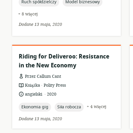
topic:
topic:
Ruch spółdzielczy
Model biznesowy
+ 8 więcej
Dodane 13 maja, 2020
Riding for Deliveroo: Resistance
in the New Economy
Przez Callum Cant
.
format
wydawca:
Książka
Polity Press
zasobów:
.
język:
data
angielski
2020
opublikowania:
topic:
topic:
+ 4 więcej
Ekonomia gig
Siła robocza
Dodane 13 maja, 2020