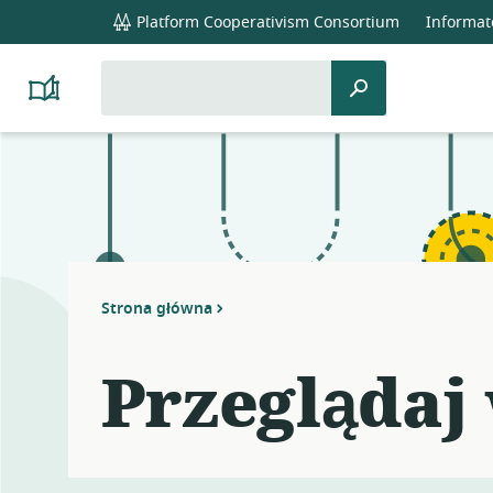
global
Platform Cooperativism Consortium
Informat
navigation
Szukaj:
Szukaj
Platform
Cooperativism
Resource
Library
Strona główna
Przeglądaj