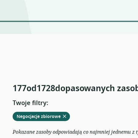
177od1728dopasowanych zaso
Twoje filtry:
Usuń
z
Negocjacje zbiorowe
obecnych
filtrów
Pokazane zasoby odpowiadają co najmniej jednemu z ty