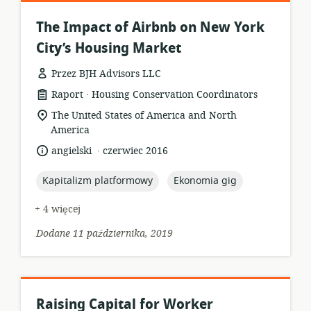
The Impact of Airbnb on New York
City’s Housing Market
Przez BJH Advisors LLC
.
format
wydawca:
Raport
Housing Conservation Coordinators
zasobów:
istotna
The United States of America and North
lokalizacja:
America
.
język:
data
angielski
czerwiec 2016
opublikowania:
topic:
topic:
Kapitalizm platformowy
Ekonomia gig
+ 4 więcej
Dodane 11 października, 2019
Raising Capital for Worker