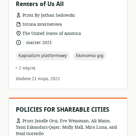
Renters of Us All
Przez By Jathan Sadowski
format
Strona internetowa
zasobów:
istotna
The United States of America
lokalizacja:
.
język:
data
marzec 2021
opublikowania:
topic:
topic:
Kapitalizm platformowy
Ekonomia gig
+ 2 więcej
Dodane 21 maja, 2021
POLICIES FOR SHAREABLE CITIES
Przez Janelle Orsi, Eve Weissman, Ali Mann,
Yassi Eskandari-Qajar, Molly Hall, Mira Luna, and
Neal Gorenflo