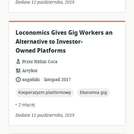
Dodane 11 października, 2019
Loconomics Gives Gig Workers an
Alternative to Investor-
Owned Platforms
Przez Nithin Coca
format
Artykuł
zasobów:
.
język:
data
angielski
listopad 2017
opublikowania:
topic:
topic:
Kooperatyzm platformowy
Ekonomia gig
+ 2 więcej
Dodane 11 października, 2019