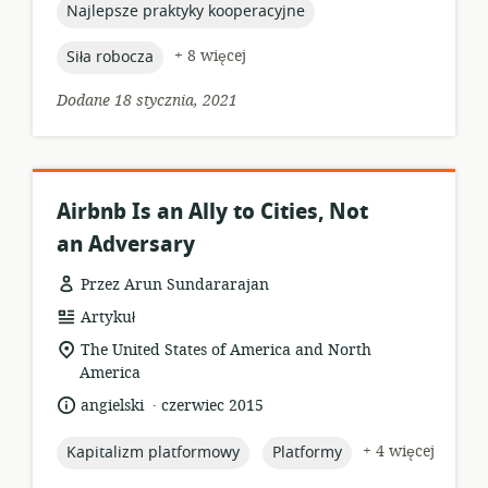
topic:
Najlepsze praktyky kooperacyjne
topic:
+ 8 więcej
Siła robocza
Dodane 18 stycznia, 2021
Airbnb Is an Ally to Cities, Not
an Adversary
Przez Arun Sundararajan
format
Artykuł
zasobów:
istotna
The United States of America and North
lokalizacja:
America
.
język:
data
angielski
czerwiec 2015
opublikowania:
topic:
topic:
+ 4 więcej
Kapitalizm platformowy
Platformy