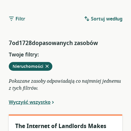
Filtr
Sortuj według
7od1728dopasowanych zasobów
Twoje filtry:
Usuń
z
Nieruchomości
obecnych
filtrów
Pokazane zasoby odpowiadają co najmniej jednemu
z tych filtrów.
Wyczyść wszystko
The Internet of Landlords Makes