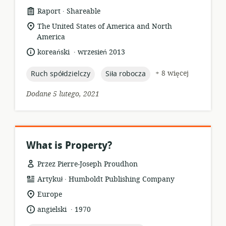
.
format
wydawca:
Raport
Shareable
zasobów:
istotna
The United States of America and North
lokalizacja:
America
.
język:
data
koreański
wrzesień 2013
opublikowania:
topic:
topic:
+ 8 więcej
Ruch spółdzielczy
Siła robocza
Dodane 5 lutego, 2021
What is Property?
Przez Pierre-Joseph Proudhon
.
format
wydawca:
Artykuł
Humboldt Publishing Company
zasobów:
istotna
Europe
lokalizacja:
.
język:
data
angielski
1970
opublikowania: