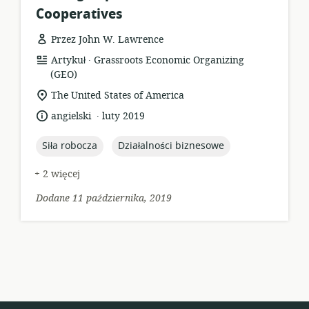
Cooperatives
Przez John W. Lawrence
.
format
wydawca:
Artykuł
Grassroots Economic Organizing
zasobów:
(GEO)
istotna
The United States of America
lokalizacja:
.
język:
data
angielski
luty 2019
opublikowania:
topic:
topic:
Siła robocza
Działalności biznesowe
+ 2 więcej
Dodane 11 października, 2019