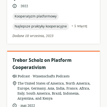
lokalizacja:
.
język:
data
2022
opublikowania:
topic:
Kooperatyzm platformowy
topic:
+ 5 więcej
Najlepsze praktyky kooperacyjne
Dodane 18 września, 2023
Trebor Scholz on Platform
Cooperativism
.
format
wydawca:
Podcast
Wissenschafts Podcasts
zasobów:
istotna
The United States of America, North America,
lokalizacja:
Europe, Germany, Asia, India, France, Africa,
Italy, South America, Brazil, Indonesia,
Argentina, and Kenya
.
język:
data
maj 2022