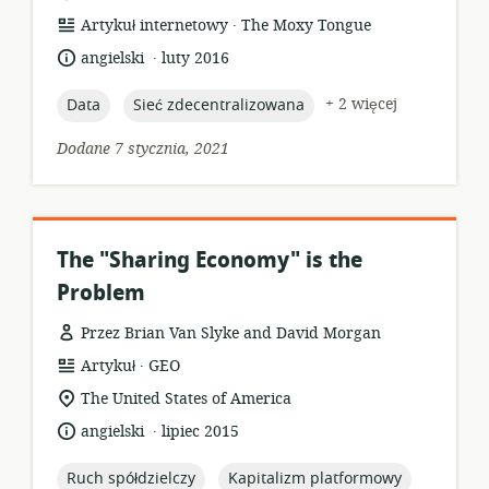
.
format
wydawca:
Artykuł internetowy
The Moxy Tongue
zasobów:
.
język:
data
angielski
luty 2016
opublikowania:
topic:
topic:
+ 2 więcej
Data
Sieć zdecentralizowana
Dodane 7 stycznia, 2021
The "Sharing Economy" is the
Problem
Przez Brian Van Slyke and David Morgan
.
format
wydawca:
Artykuł
GEO
zasobów:
istotna
The United States of America
lokalizacja:
.
język:
data
angielski
lipiec 2015
opublikowania:
topic:
topic:
Ruch spółdzielczy
Kapitalizm platformowy