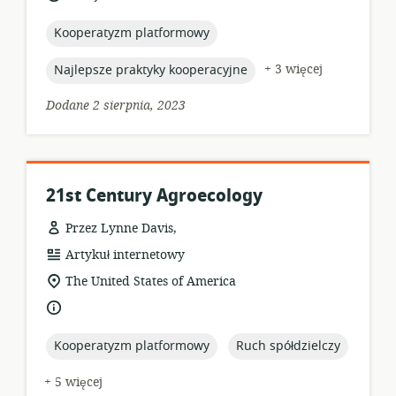
opublikowania:
topic:
Kooperatyzm platformowy
topic:
+ 3 więcej
Najlepsze praktyky kooperacyjne
Dodane 2 sierpnia, 2023
21st Century Agroecology
Przez Lynne Davis,
format
Artykuł internetowy
zasobów:
istotna
The United States of America
lokalizacja:
język:
topic:
topic:
Kooperatyzm platformowy
Ruch spółdzielczy
+ 5 więcej