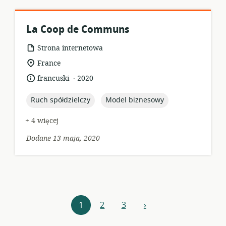
La Coop de Communs
format
Strona internetowa
zasobów:
istotna
France
lokalizacja:
.
język:
data
francuski
2020
opublikowania:
topic:
topic:
Ruch spółdzielczy
Model biznesowy
+ 4 więcej
Dodane 13 maja, 2020
Nawigacja
1
2
3
›
następny
zasobów