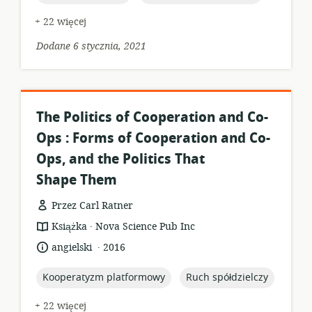
+ 22 więcej
Dodane 6 stycznia, 2021
The Politics of Cooperation and Co-
Ops : Forms of Cooperation and Co-
Ops, and the Politics That
Shape Them
Przez Carl Ratner
.
format
wydawca:
Książka
Nova Science Pub Inc
zasobów:
.
język:
data
angielski
2016
opublikowania:
topic:
topic:
Kooperatyzm platformowy
Ruch spółdzielczy
+ 22 więcej