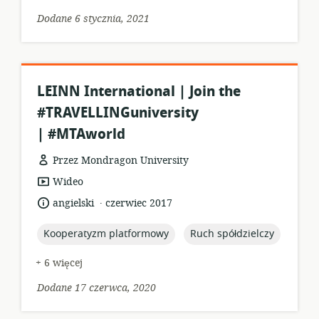
Dodane 6 stycznia, 2021
LEINN International | Join the
#TRAVELLINGuniversity
| #MTAworld
Przez Mondragon University
format
Wideo
zasobów:
.
język:
data
angielski
czerwiec 2017
opublikowania:
topic:
topic:
Kooperatyzm platformowy
Ruch spółdzielczy
+ 6 więcej
Dodane 17 czerwca, 2020