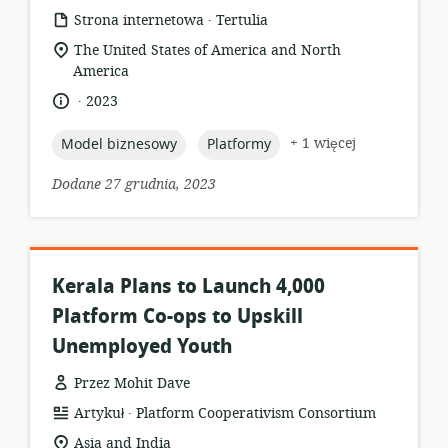
.
format
wydawca:
Strona internetowa
Tertulia
zasobów:
istotna
The United States of America and North
lokalizacja:
America
.
język:
data
2023
opublikowania:
topic:
topic:
+ 1 więcej
Model biznesowy
Platformy
Dodane 27 grudnia, 2023
Kerala Plans to Launch 4,000
Platform Co-ops to Upskill
Unemployed Youth
Przez Mohit Dave
.
format
wydawca:
Artykuł
Platform Cooperativism Consortium
zasobów:
istotna
Asia and India