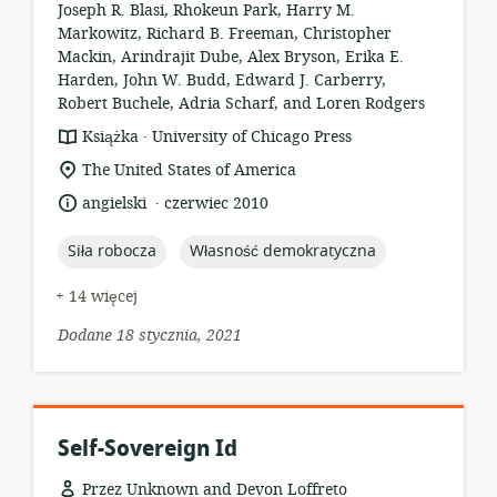
Joseph R. Blasi, Rhokeun Park, Harry M.
Markowitz, Richard B. Freeman, Christopher
Mackin, Arindrajit Dube, Alex Bryson, Erika E.
Harden, John W. Budd, Edward J. Carberry,
Robert Buchele, Adria Scharf, and Loren Rodgers
.
format
wydawca:
Książka
University of Chicago Press
zasobów:
istotna
The United States of America
lokalizacja:
.
język:
data
angielski
czerwiec 2010
opublikowania:
topic:
topic:
Siła robocza
Własność demokratyczna
+ 14 więcej
Dodane 18 stycznia, 2021
Self-Sovereign Id
Przez Unknown and Devon Loffreto