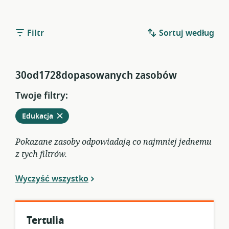
Filtr
Sortuj według
30od1728dopasowanych zasobów
Twoje filtry:
Usuń
z
Edukacja
obecnych
filtrów
Pokazane zasoby odpowiadają co najmniej jednemu
z tych filtrów.
Wyczyść wszystko
Tertulia