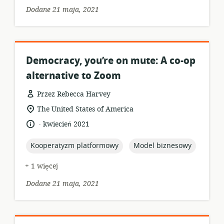
Dodane 21 maja, 2021
Democracy, you’re on mute: A co-op
alternative to Zoom
Przez Rebecca Harvey
format
istotna
The United States of America
zasobów:
lokalizacja:
.
język:
data
kwiecień 2021
opublikowania:
topic:
topic:
Kooperatyzm platformowy
Model biznesowy
+ 1 więcej
Dodane 21 maja, 2021