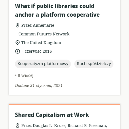
What if public libraries could
anchor a platform cooperative
Przez Annemarie
.
format
wydawca:
Common Futures Network
zasobów:
istotna
The United Kingdom
lokalizacja:
.
język:
data
czerwiec 2016
opublikowania:
topic:
topic:
Kooperatyzm platformowy
Ruch spółdzielczy
+ 8 więcej
Dodane 31 stycznia, 2021
Shared Capitalism at Work
Przez Douglas L. Kruse, Richard B. Freeman,