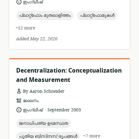
language:
ഇംഗ്ലീഷ്
topic:
topic:
പ്ലാറ്റ്ഫോം മുതലാളിത്തം
പ്ലാറ്റ്ഫോമുകൾ
+12 more
Added May 22, 2020
Decentralization: Conceptualization
and Measurement
By Aaron Schneider
resource
ലേഖനം
format:
.
language:
date
ഇംഗ്ലീഷ്
September 2003
published:
topic:
ജനാധിപത്യ ഉടമസ്ഥത
topic:
+7 more
പുതിയ ബിസിനസ് രൂപങ്ങൾ