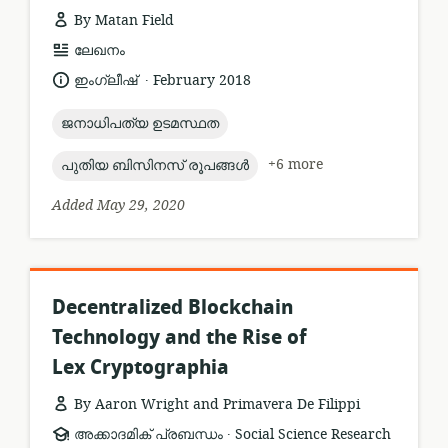
By Matan Field
resource
ലേഖനം
format:
.
language:
date
ഇംഗ്ലീഷ്
February 2018
published:
topic:
ജനാധിപത്യ ഉടമസ്ഥത
topic:
+6 more
പുതിയ ബിസിനസ് രൂപങ്ങൾ
Added May 29, 2020
Decentralized Blockchain
Technology and the Rise of
Lex Cryptographia
By Aaron Wright and Primavera De Filippi
.
resource
publisher:
അക്കാദമിക് പ്രബന്ധം
Social Science Research