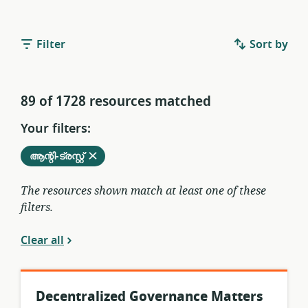
Filter
Sort by
89 of 1728 resources matched
Your filters:
Remove
from
ആന്റി-ട്രസ്റ്റ്
current
filters
The resources shown match at least one of these
filters.
Clear all
Decentralized Governance Matters