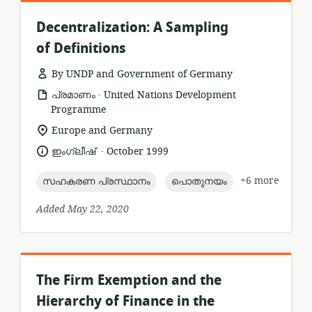
Decentralization: A Sampling
of Definitions
By UNDP and Government of Germany
.
resource
publisher:
പ്രമാണം
United Nations Development
format:
Programme
location
Europe and Germany
of
.
language:
date
ഇംഗ്ലീഷ്
October 1999
relevance:
published:
topic:
topic:
+6 more
സഹകരണ പ്രസ്ഥാനം
പൊതുനയം
Added May 22, 2020
The Firm Exemption and the
Hierarchy of Finance in the