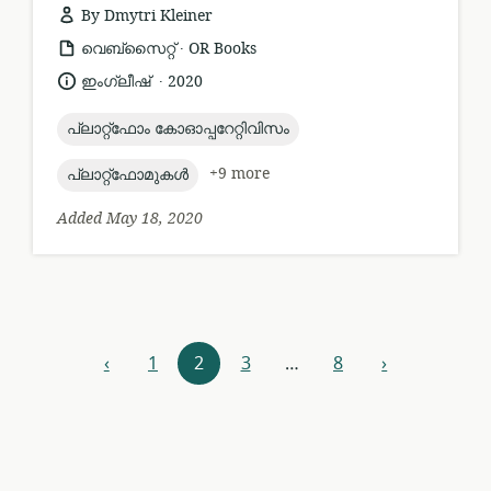
By Dmytri Kleiner
.
resource
publisher:
വെബ്സൈറ്റ്
OR Books
format:
.
language:
date
ഇംഗ്ലീഷ്
2020
published:
topic:
പ്ലാറ്റ്ഫോം കോഓപ്പറേറ്റിവിസം
topic:
+9 more
പ്ലാറ്റ്ഫോമുകൾ
Added May 18, 2020
Resources
‹
1
2
3
…
8
›
previous
next
navigation