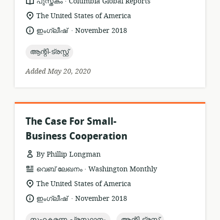
resource
publisher:
പുസ്തകം
Columbia Global Reports
format:
location
The United States of America
of
.
language:
date
ഇംഗ്ലീഷ്
November 2018
relevance:
published:
topic:
ആന്റി-ട്രസ്റ്റ്
Added May 20, 2020
The Case For Small-
Business Cooperation
By Phillip Longman
.
resource
publisher:
വെബ് ലേഖനം
Washington Monthly
format:
location
The United States of America
of
.
language:
date
ഇംഗ്ലീഷ്
November 2018
relevance:
published:
topic:
topic:
സഹകരണ പ്രസ്ഥാനം
ആന്റി-ട്രസ്റ്റ്