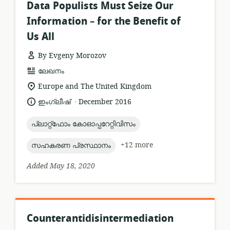
Data Populists Must Seize Our
Information – for the Benefit of
Us All
By Evgeny Morozov
resource
ലേഖനം
format:
location
Europe and The United Kingdom
of
.
language:
date
ഇംഗ്ലീഷ്
December 2016
relevance:
published:
topic:
പ്ലാറ്റ്ഫോം കോഓപ്പറേറ്റിവിസം
topic:
+12 more
സഹകരണ പ്രസ്ഥാനം
Added May 18, 2020
Counterantidisintermediation