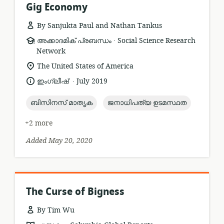
Gig Economy
By Sanjukta Paul and Nathan Tankus
.
resource
publisher:
അക്കാദമിക് പ്രബന്ധം
Social Science Research
format:
Network
location
The United States of America
of
.
language:
date
ഇംഗ്ലീഷ്
July 2019
relevance:
published:
topic:
topic:
ബിസിനസ് മാതൃക
ജനാധിപത്യ ഉടമസ്ഥത
+2 more
Added May 20, 2020
The Curse of Bigness
By Tim Wu
.