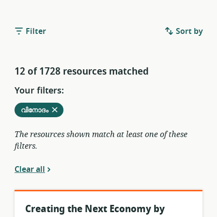
Filter
Sort by
12 of 1728 resources matched
Your filters:
Remove
from
വിനോദം
current
filters
The resources shown match at least one of these
filters.
Clear all
Creating the Next Economy by