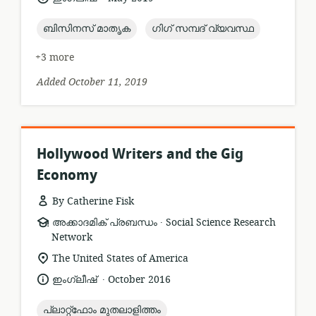
published:
topic:
topic:
ബിസിനസ് മാതൃക
ഗിഗ് സമ്പദ് വ്യവസ്ഥ
+3 more
Added October 11, 2019
Hollywood Writers and the Gig
Economy
By Catherine Fisk
.
resource
publisher:
അക്കാദമിക് പ്രബന്ധം
Social Science Research
format:
Network
location
The United States of America
of
.
language:
date
ഇംഗ്ലീഷ്
October 2016
relevance:
published:
topic:
പ്ലാറ്റ്ഫോം മുതലാളിത്തം