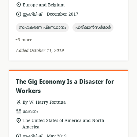
format:
location
Europe and Belgium
of
.
language:
date
ഇംഗ്ലീഷ്
December 2017
relevance:
published:
topic:
topic:
സഹകരണ പ്രസ്ഥാനം
ഫ്രീലാൻസർമാർ
+3 more
Added October 11, 2019
The Gig Economy Is a Disaster for
Workers
By W. Harry Fortuna
resource
ലേഖനം
format:
location
The United States of America and North
of
America
relevance:
.
language:
date
ഇംഗ്ലീഷ്
May 2019