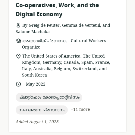
Co-operatives, Work, and the
Digital Economy
By Greig de Peuter, Gemma de Verteuil, and
Salome Machaka
.
resource
publisher:
അക്കാദമിക് പ്രബന്ധം
Cultural Workers
format:
Organize
location
The United States of America, The United
of
Kingdom, Germany, Canada, Spain, France,
relevance:
Italy, Australia, Belgium, Switzerland, and
South Korea
.
language:
date
May 2022
published:
topic:
പ്ലാറ്റ്ഫോം കോഓപ്പറേറ്റിവിസം
topic:
+11 more
സഹകരണ പ്രസ്ഥാനം
Added August 1, 2023