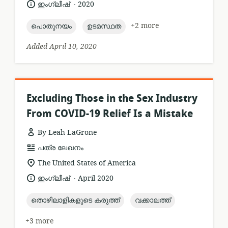
.
language:
date
ഇംഗ്ലീഷ്
2020
published:
topic:
topic:
+2 more
പൊതുനയം
ഉടമസ്ഥത
Added April 10, 2020
Excluding Those in the Sex Industry
From COVID-19 Relief Is a Mistake
By Leah LaGrone
resource
പത്ര ലേഖനം
format:
location
The United States of America
of
.
language:
date
ഇംഗ്ലീഷ്
April 2020
relevance:
published:
topic:
topic:
തൊഴിലാളികളുടെ കരുത്ത്
വക്കാലത്ത്‌
+3 more