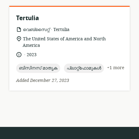
Tertulia
.
resource
publisher:
വെബ്സൈറ്റ്
Tertulia
format:
location
The United States of America and North
of
America
relevance:
.
language:
date
2023
published:
topic:
topic:
+1 more
ബിസിനസ് മാതൃക
പ്ലാറ്റ്ഫോമുകൾ
Added December 27, 2023