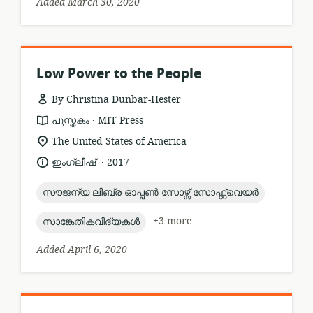
Added March 30, 2020
Low Power to the People
By Christina Dunbar-Hester
.
resource
publisher:
പുസ്തകം
MIT Press
format:
location
The United States of America
of
.
language:
date
ഇംഗ്ലീഷ്
2017
relevance:
published:
topic:
സൗജന്യ ലിബ്ര ഓപ്പൺ സോഴ്സ് സോഫ്റ്റ്വെയർ
topic:
+3 more
സാങ്കേതികവിദ്യകൾ
Added April 6, 2020