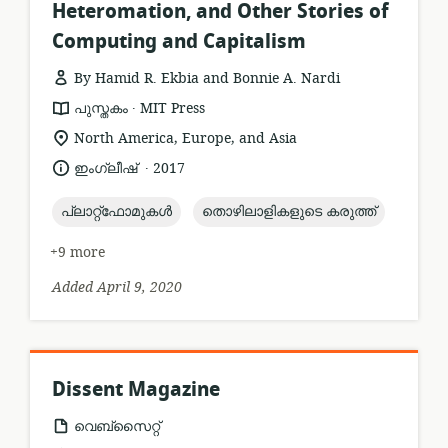
Heteromation, and Other Stories of
Computing and Capitalism
By Hamid R. Ekbia and Bonnie A. Nardi
.
resource
publisher:
പുസ്തകം
MIT Press
format:
location
North America, Europe, and Asia
of
.
language:
date
ഇംഗ്ലീഷ്
2017
relevance:
published:
topic:
topic:
പ്ലാറ്റ്ഫോമുകൾ
തൊഴിലാളികളുടെ കരുത്ത്
+9 more
Added April 9, 2020
Dissent Magazine
resource
വെബ്സൈറ്റ്
format: