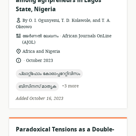
among agripreneurs in Lagos
State, Nigeria
By O. I. Ogunyemi, T. D. Kolawole, and T. A.
Okeowo
.
resource
publisher:
ജേർണൽ ലേഖനം
African Journals OnLine
format:
(AJOL)
location
Africa and Nigeria
of
.
language:
date
October 2023
relevance:
published:
topic:
പ്ലാറ്റ്ഫോം കോഓപ്പറേറ്റിവിസം
topic:
+3 more
ബിസിനസ് മാതൃക
Added October 16, 2023
Paradoxical Tensions as a Double-