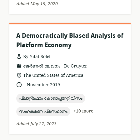
Added May 15, 2020
A Democratically Biased Analysis of
Platform Economy
By Yifat Solel
.
resource
publisher:
ജേർണൽ ലേഖനം
De Gruyter
format:
location
The United States of America
of
.
language:
date
November 2019
relevance:
published:
topic:
പ്ലാറ്റ്ഫോം കോഓപ്പറേറ്റിവിസം
topic:
+10 more
സഹകരണ പ്രസ്ഥാനം
Added July 27, 2023