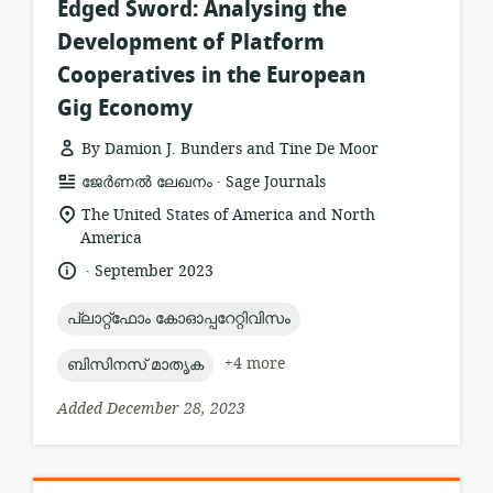
Edged Sword: Analysing the
Development of Platform
Cooperatives in the European
Gig Economy
By Damion J. Bunders and Tine De Moor
.
resource
publisher:
ജേർണൽ ലേഖനം
Sage Journals
format:
location
The United States of America and North
of
America
relevance:
.
language:
date
September 2023
published:
topic:
പ്ലാറ്റ്ഫോം കോഓപ്പറേറ്റിവിസം
topic:
+4 more
ബിസിനസ് മാതൃക
Added December 28, 2023