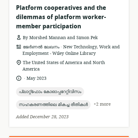
Platform cooperatives and the
dilemmas of platform worker-
member participation
By Morshed Mannan and Simon Pek
.
resource
publisher:
ജേർണൽ ലേഖനം
New Technology, Work and
format:
Employment - Wiley Online Library
location
The United States of America and North
of
America
relevance:
.
language:
date
May 2023
published:
topic:
പ്ലാറ്റ്ഫോം കോഓപ്പറേറ്റിവിസം
topic:
+2 more
സഹകരണത്തിലെ മികച്ച രീതികൾ
Added December 28, 2023