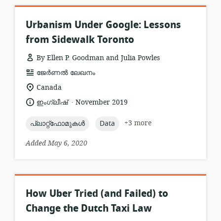
Urbanism Under Google: Lessons
from Sidewalk Toronto
By Ellen P. Goodman and Julia Powles
resource
ജേർണൽ ലേഖനം
format:
location
Canada
of
.
language:
date
ഇംഗ്ലീഷ്
November 2019
relevance:
published:
topic:
topic:
+3 more
പ്ലാറ്റ്ഫോമുകൾ
Data
Added May 6, 2020
How Uber Tried (and Failed) to
Change the Dutch Taxi Law