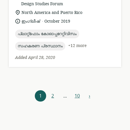
format:
Design Studies Forum
location
North America and Puerto Rico
of
.
language:
date
ഇംഗ്ലീഷ്
October 2019
relevance:
published:
topic:
പ്ലാറ്റ്ഫോം കോഓപ്പറേറ്റിവിസം
topic:
+12 more
സഹകരണ പ്രസ്ഥാനം
Added April 28, 2020
Resources
1
2
…
10
›
next
navigation