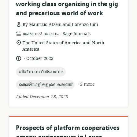
working class organizing in the gig
and precarious world of work
By Maurizio Atzeni and Lorenzo Cini
.
resource
publisher:
ജേർണൽ ലേഖനം
Sage Journals
format:
location
The United States of America and North
of
America
relevance:
.
language:
date
October 2023
published:
topic:
ഗിഗ് സമ്പദ് വ്യവസ്ഥ
topic:
+2 more
തൊഴിലാളികളുടെ കരുത്ത്
Added December 28, 2023
Prospects of platform cooperatives