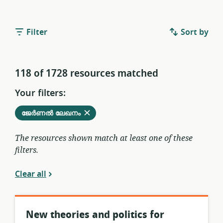
Filter
Sort by
118 of 1728 resources matched
Your filters:
Remove
from
ജേർണൽ ലേഖനം
current
filters
The resources shown match at least one of these
filters.
Clear all
New theories and politics for