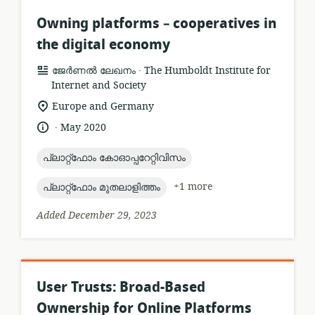
Owning platforms – cooperatives in
the digital economy
.
resource
publisher:
ജേർണൽ ലേഖനം
The Humboldt Institute for
format:
Internet and Society
location
Europe and Germany
of
.
language:
date
May 2020
relevance:
published:
topic:
പ്ലാറ്റ്ഫോം കോഓപ്പറേറ്റിവിസം
topic:
+1 more
പ്ലാറ്റ്ഫോം മുതലാളിത്തം
Added December 29, 2023
User Trusts: Broad-Based
Ownership for Online Platforms