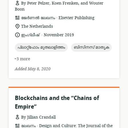
By Peter Pelzer, Koen Frenken, and Wouter
Boon
.
resource
publisher:
ജേർണൽ ലേഖനം
Elsevier Publishing
format:
location
The Netherlands
of
.
language:
date
ഇംഗ്ലീഷ്
November 2019
relevance:
published:
topic:
topic:
പ്ലാറ്റ്ഫോം മുതലാളിത്തം
ബിസിനസ് മാതൃക
+3 more
Added May 8, 2020
Blockchains and the “Chains of
Empire”
By Jillian Crandall
.
resource
publisher:
ലേഖനം
Design and Culture: The Journal of the