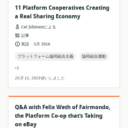
11 Platform Cooperatives Creating
a Real Sharing Economy
Cat Johnsonによる
リ
記事
ソ
.
言
公
英語
5月 2016
ー
語:
開
ス
日:
topic:
topic:
プラットフォーム協同組合主義
協同組合運動
フ
ォ
+3
ー
マ
10月 11, 2019使いしました
ッ
ト:
Q&A with Felix Weth of Fairmondo,
the Platform Co-op that’s Taking
on eBay