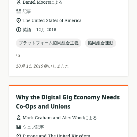
Daniel Mooreによる
リ
記事
ソ
関
The United States of America
ー
連
.
言
公
英語
12月 2016
ス
す
語:
開
フ
る
日:
topic:
topic:
プラットフォーム協同組合主義
協同組合運動
ォ
ロ
ー
ケ
+5
マ
ー
ッ
シ
10月 11, 2019使いしました
ト:
ョ
ン:
Why the Digital Gig Economy Needs
Co-Ops and Unions
Mark Graham and Alex Woodによる
リ
ウェブ記事
ソ
関
Europe and The United Kingdom