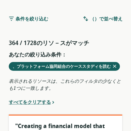
条件を絞り込む
（）で並べ替え
364 / 1728のリソ－スがマッチ
あなたの絞り込み条件：
削
を
、プラットフォーム協同組合のケーススタディを読む
除
現
す
在
表示されるリソースは、これらのフィルタの少なくと
る
の
も1つに一致します。
フ
ィ
すべてをクリアする
ル
タ
か
ら
"Creating a financial model that