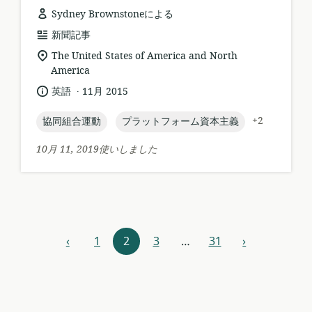
Sydney Brownstoneによる
リ
新聞記事
ソ
関
The United States of America and North
ー
連
America
ス
す
.
言
公
英語
11月 2015
フ
る
語:
開
ォ
ロ
日:
topic:
topic:
+2
協同組合運動
プラットフォーム資本主義
ー
ケ
マ
ー
10月 11, 2019使いしました
ッ
シ
ト:
ョ
ン:
リ
‹
1
2
3
…
31
›
前
次
ソ
ー
ス