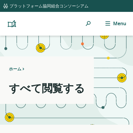
global
Notifications
21
プラットフォーム協同組合コンソーシアム
navigation
filters
applied.
検
Menu
Resource
Platform
Cooperativism
索
list
Resource
updated.
Library
ホーム
すべて閲覧する