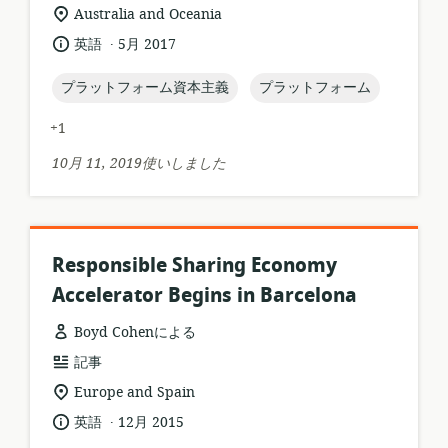
ソ
開
関
Australia and Oceania
ー
者:
連
.
言
公
英語
5月 2017
ス
す
語:
開
フ
る
日:
topic:
topic:
プラットフォーム資本主義
プラットフォーム
ォ
ロ
ー
ケ
+1
マ
ー
ッ
シ
10月 11, 2019使いしました
ト:
ョ
ン:
Responsible Sharing Economy
Accelerator Begins in Barcelona
Boyd Cohenによる
リ
記事
ソ
関
Europe and Spain
ー
連
.
言
公
英語
12月 2015
ス
す
語:
開
フ