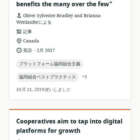
benefits the many over the few"
Oliver Sylvester-Bradley and Brianna
Wettlauferによる
リ
記事
ソ
関
Canada
ー
連
.
言
公
英語
2月 2017
ス
す
語:
開
フ
る
日:
topic:
プラットフォーム協同組合主義
ォ
ロ
ー
ケ
topic:
+3
協同組合ベストプラクティス
マ
ー
ッ
シ
10月 11, 2019使いしました
ト:
ョ
ン:
Cooperatives aim to tap into digital
platforms for growth