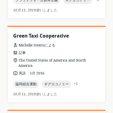
プラットフォーム資本主義
ギグエコノミー
ォ
ロ
ー
ケ
10月 11, 2019使いしました
マ
ー
ッ
シ
ト:
ョ
ン:
Green Taxi Cooperative
Michelle Stearnによる
リ
記事
ソ
関
The United States of America and North
ー
連
America
ス
す
.
言
公
英語
5月 2016
フ
る
語:
開
ォ
ロ
日:
topic:
topic:
+2
協同組合運動
ギグエコノミー
ー
ケ
マ
ー
10月 11, 2019使いしました
ッ
シ
ト:
ョ
ン: