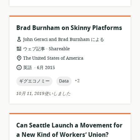
ッ
シ
ト:
ョ
ン:
Brad Burnham on Skinny Platforms
John Geraci and Brad Burnham による
.
リ
公
ウェブ記事
Shareable
ソ
開
関
The United States of America
ー
者:
連
.
言
公
英語
6月 2015
ス
す
語:
開
フ
る
日:
topic:
topic:
+2
ギグエコノミー
Data
ォ
ロ
ー
ケ
10月 11, 2019使いしました
マ
ー
ッ
シ
ト:
ョ
ン:
Can Seattle Launch a Movement for
a New Kind of Workers’ Union?