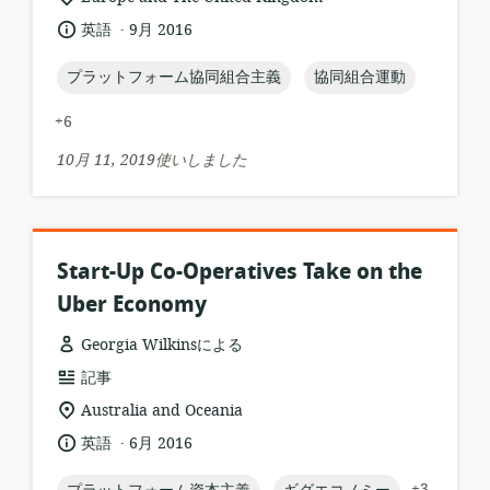
ー
連
.
言
公
英語
9月 2016
ス
す
語:
開
フ
る
日:
topic:
topic:
プラットフォーム協同組合主義
協同組合運動
ォ
ロ
ー
ケ
+6
マ
ー
ッ
シ
10月 11, 2019使いしました
ト:
ョ
ン:
Start-Up Co-Operatives Take on the
Uber Economy
Georgia Wilkinsによる
リ
記事
ソ
関
Australia and Oceania
ー
連
.
言
公
英語
6月 2016
ス
す
語:
開
フ
る
日:
topic:
topic:
+3