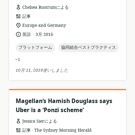
Chelsea Rustrumによる
リ
記事
ソ
関
Europe and Germany
ー
連
.
言
公
英語
3月 2016
ス
す
語:
開
フ
る
日:
topic:
topic:
プラットフォーム
協同組合ベストプラクティス
ォ
ロ
ー
ケ
+3
マ
ー
ッ
シ
10月 11, 2019使いしました
ト:
ョ
ン:
Magellan’s Hamish Douglass says
Uber is a ‘Ponzi scheme’
Jessica Sierによる
.
リ
公
記事
The Sydney Morning Herald