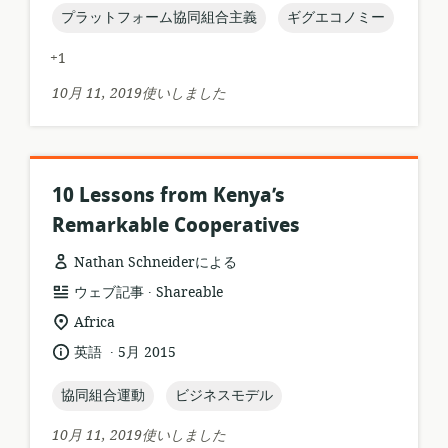
る
日:
topic:
topic:
プラットフォーム協同組合主義
ギグエコノミー
ォ
ロ
ー
ケ
+1
マ
ー
ッ
シ
10月 11, 2019使いしました
ト:
ョ
ン:
10 Lessons from Kenya’s
Remarkable Cooperatives
Nathan Schneiderによる
.
リ
公
ウェブ記事
Shareable
ソ
開
関
Africa
ー
者:
連
.
言
公
英語
5月 2015
ス
す
語:
開
フ
る
日:
topic:
topic:
協同組合運動
ビジネスモデル
ォ
ロ
ー
ケ
10月 11, 2019使いしました
マ
ー