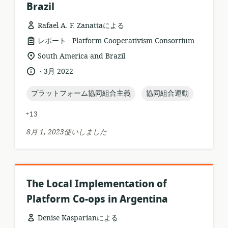
Brazil
Rafael A. F. Zanattaによる
.
リ
公
レポート
Platform Cooperativism Consortium
ソ
開
関
South America and Brazil
ー
者:
連
.
言
公
3月 2022
ス
す
語:
開
フ
る
日:
topic:
topic:
プラットフォーム協同組合主義
協同組合運動
ォ
ロ
ー
ケ
+13
マ
ー
ッ
シ
8月 1, 2023使いしました
ト:
ョ
ン:
The Local Implementation of
Platform Co-ops in Argentina
Denise Kasparianによる