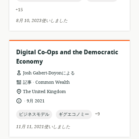
ー
ッ
シ
+15
ト:
ョ
ン:
8月 10, 2023使いしました
Digital Co-Ops and the Democratic
Economy
Josh Gabert-Doyonによる
.
リ
公
記事
Common Wealth
ソ
開
関
The United Kingdom
ー
者:
連
.
言
公
9月 2021
ス
す
語:
開
フ
る
日:
topic:
topic:
+9
ビジネスモデル
ギグエコノミー
ォ
ロ
ー
ケ
11月 11, 2021使いしました
マ
ー
ッ
シ