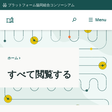
global
Notifications
21
プラットフォーム協同組合コンソーシアム
navigation
filters
applied.
検
Menu
Resource
Platform
Cooperativism
索
list
Resource
updated.
Library
ホーム
すべて閲覧する