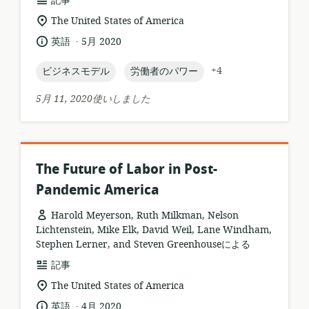
記事
ソ
関
The United States of America
ー
連
.
言
公
英語
5月 2020
ス
す
語:
開
フ
る
日:
topic:
topic:
+4
ビジネスモデル
労働者のパワー
ォ
ロ
ー
ケ
5月 11, 2020使いしました
マ
ー
ッ
シ
ト:
ョ
ン:
The Future of Labor in Post-
Pandemic America
Harold Meyerson, Ruth Milkman, Nelson
Lichtenstein, Mike Elk, David Weil, Lane Windham,
Stephen Lerner, and Steven Greenhouseによる
リ
記事
ソ
関
The United States of America
ー
連
.
言
公
英語
4月 2020
ス