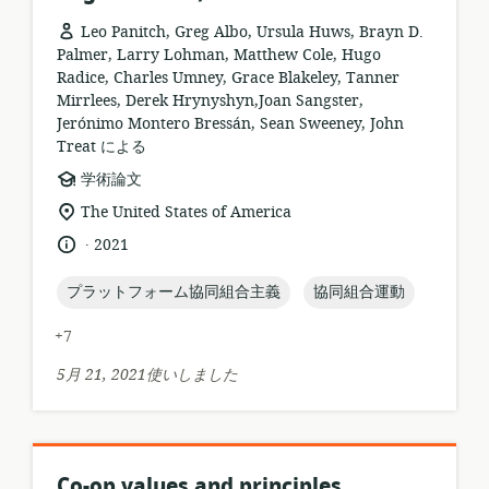
Leo Panitch, Greg Albo, Ursula Huws, Brayn D.
Palmer, Larry Lohman, Matthew Cole, Hugo
Radice, Charles Umney, Grace Blakeley, Tanner
Mirrlees, Derek Hrynyshyn,Joan Sangster,
Jerónimo Montero Bressán, Sean Sweeney, John
Treat による
リ
学術論文
ソ
関
The United States of America
ー
連
.
言
公
2021
ス
す
語:
開
フ
る
日:
topic:
topic:
プラットフォーム協同組合主義
協同組合運動
ォ
ロ
ー
ケ
+7
マ
ー
ッ
シ
5月 21, 2021使いしました
ト:
ョ
ン:
Co-op values and principles