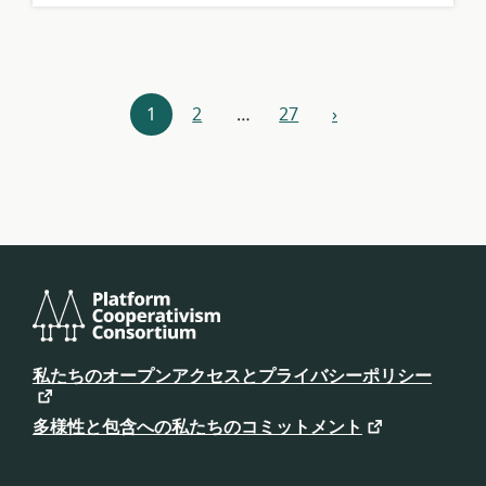
シ
ト:
ョ
ン:
リ
1
2
…
27
›
次
ソ
ー
ス
ナ
ビ
ゲ
ー
プ
ラ
私たちのオープンアクセスとプライバシーポリシー
シ
ッ
ト
ョ
フ
多様性と包含への私たちのコミットメント
ォ
ン
ー
ム