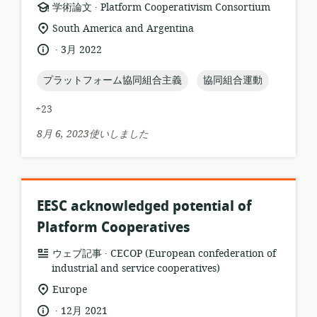
.
リ
公
学術論文
Platform Cooperativism Consortium
ソ
開
関
South America and Argentina
ー
者:
連
.
言
公
3月 2022
ス
す
語:
開
フ
る
日:
topic:
topic:
プラットフォーム協同組合主義
協同組合運動
ォ
ロ
ー
ケ
+23
マ
ー
ッ
シ
8月 6, 2023使いしました
ト:
ョ
ン:
EESC acknowledged potential of
Platform Cooperatives
.
リ
公
ウェブ記事
CECOP (European confederation of
ソ
開
industrial and service cooperatives)
ー
者:
関
Europe
ス
連
.
言
公
12月 2021
フ