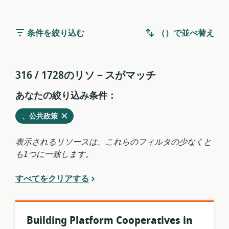
条件を絞り込む
（）で並べ替え
316 / 1728のリソ－スがマッチ
あなたの絞り込み条件：
削
を
、公共政策
除
現
す
在
表示されるリソースは、これらのフィルタの少なくと
る
の
も1つに一致します。
フ
ィ
すべてをクリアする
ル
タ
か
ら
Building Platform Cooperatives in