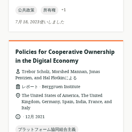
す
語:
開
ォ
る
日:
topic:
topic:
+1
公共政策
所有権
ー
ロ
マ
ケ
7月 18, 2023使いしました
ッ
ー
ト:
シ
ョ
ン:
Policies for Cooperative Ownership
in the Digital Economy
Trebor Scholz, Morshed Mannan, Jonas
Pentzien, and Hal Plotkinによる
.
リ
公
レポート
Berggruen Institute
ソ
開
関
The United States of America, The United
ー
者:
連
Kingdom, Germany, Spain, India, France, and
ス
す
Italy
フ
る
.
言
公
12月 2021
ォ
ロ
語:
開
ー
ケ
日:
topic:
プラットフォーム協同組合主義
マ