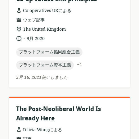
Co-operatives UKによる
リ
ウェブ記事
ソ
関
The United Kingdom
ー
連
.
言
公
9月 2020
ス
す
語:
開
フ
る
日:
topic:
プラットフォーム協同組合主義
ォ
ロ
ー
ケ
topic:
+4
プラットフォーム資本主義
マ
ー
ッ
シ
3月 16, 2021使いしました
ト:
ョ
ン:
The Post-Neoliberal World Is
Already Here
Felicia Wongによる
リ