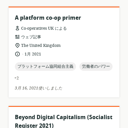
ト:
ョ
ン:
A platform co‑op primer
Co-operatives UK による
リ
ウェブ記事
ソ
関
The United Kingdom
ー
連
.
言
公
1月 2021
ス
す
語:
開
フ
る
日:
topic:
topic:
プラットフォーム協同組合主義
労働者のパワー
ォ
ロ
ー
ケ
+2
マ
ー
ッ
シ
3月 16, 2021使いしました
ト:
ョ
ン:
Beyond Digital Capitalism (Socialist
Register 2021)