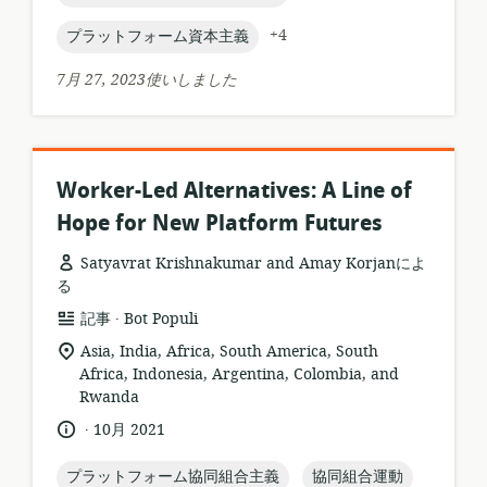
ー
ッ
シ
topic:
+4
プラットフォーム資本主義
ト:
ョ
ン:
7月 27, 2023使いしました
Worker-Led Alternatives: A Line of
Hope for New Platform Futures
Satyavrat Krishnakumar and Amay Korjanによ
る
.
リ
公
記事
Bot Populi
ソ
開
関
Asia, India, Africa, South America, South
ー
者:
連
Africa, Indonesia, Argentina, Colombia, and
ス
す
Rwanda
フ
る
.
言
公
10月 2021
ォ
ロ
語:
開
ー
ケ
日:
topic:
topic:
プラットフォーム協同組合主義
協同組合運動
マ