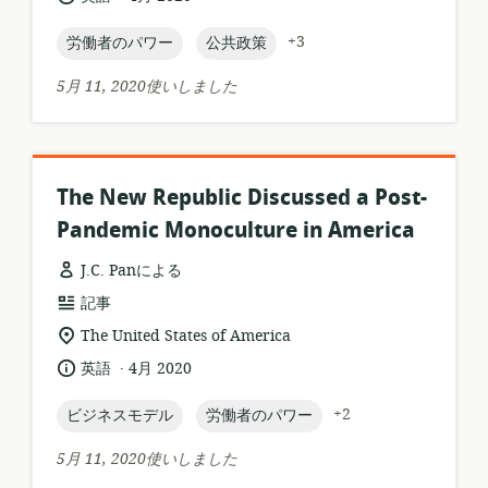
す
語:
開
フ
る
日:
topic:
topic:
+3
労働者のパワー
公共政策
ォ
ロ
ー
ケ
5月 11, 2020使いしました
マ
ー
ッ
シ
ト:
ョ
ン:
The New Republic Discussed a Post-
Pandemic Monoculture in America
J.C. Panによる
リ
記事
ソ
関
The United States of America
ー
連
.
言
公
英語
4月 2020
ス
す
語:
開
フ
る
日:
topic:
topic:
+2
ビジネスモデル
労働者のパワー
ォ
ロ
ー
ケ
5月 11, 2020使いしました
マ
ー
ッ