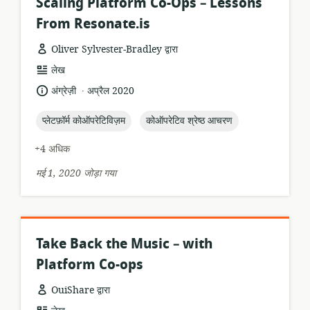
Scaling Platform Co-Ops – Lessons
From Resonate.is
Oliver Sylvester-Bradley द्वारा
संसाधन
लेख
प्रारूप:
.
भाषा:
प्रकाशन
अंग्रेज़ी
अप्रैल 2020
तारीख:
topic:
topic:
प्लेटफ़ॉर्म कोऑपरेटिविज़म
कोऑपरेटिव श्रेष्ठ आचरण
+4 अधिक
मई 1, 2020 जोड़ा गया
Take Back the Music – with
Platform Co-ops
OuiShare द्वारा