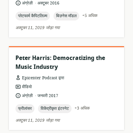
प्रारूप:
.
भाषा:
प्रकाशन
अंग्रेज़ी
अक्टूबर 2016
तारीख:
topic:
topic:
+5 अधिक
प्लेटफार्म कैपिटलिज़्म
बिज़नेस मॉडल
अक्टूबर 11, 2019 जोड़ा गया
Peter Harris: Democratizing the
Music Industry
Epicenter Podcast द्वारा
संसाधन
वीडियो
प्रारूप:
.
भाषा:
प्रकाशन
अंग्रेज़ी
जनवरी 2017
तारीख:
topic:
topic:
+3 अधिक
फ्रीलांसर
विकेंद्रीकृत इंटरनेट
अक्टूबर 11, 2019 जोड़ा गया