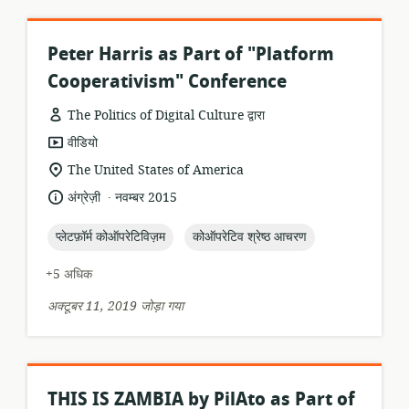
Peter Harris as Part of "Platform
Cooperativism" Conference
The Politics of Digital Culture द्वारा
संसाधन
वीडियो
प्रारूप:
सुसंगति
The United States of America
का
.
भाषा:
प्रकाशन
अंग्रेज़ी
नवम्बर 2015
स्थान:
तारीख:
topic:
topic:
प्लेटफ़ॉर्म कोऑपरेटिविज़म
कोऑपरेटिव श्रेष्ठ आचरण
+5 अधिक
अक्टूबर 11, 2019 जोड़ा गया
THIS IS ZAMBIA by PilAto as Part of