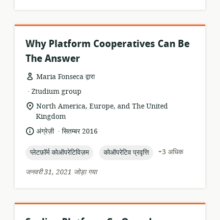
Why Platform Cooperatives Can Be
The Answer
Maria Fonseca द्वारा
.
संसाधन
प्रकाशक:
Ztudium group
प्रारूप:
सुसंगति
North America, Europe, and The United
का
Kingdom
स्थान:
.
भाषा:
प्रकाशन
अंग्रेज़ी
सितम्बर 2016
तारीख:
topic:
topic:
+3 अधिक
प्लेटफ़ॉर्म कोऑपरेटिविज़म
कोऑपरेटिव प्रवृत्ति
जनवरी 31, 2021 जोड़ा गया