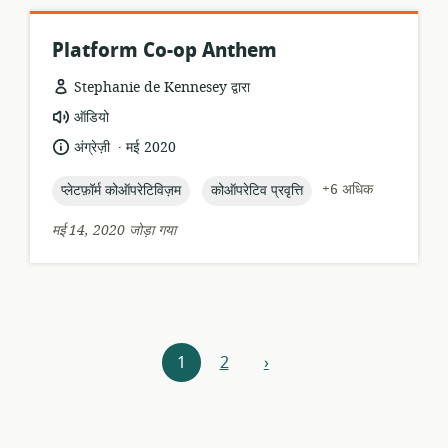
Platform Co-op Anthem
Stephanie de Kennesey द्वारा
संसाधन
ऑडियो
प्रारूप:
.
भाषा:
प्रकाशन
अंग्रेज़ी
मई 2020
तारीख:
topic:
topic:
+6 अधिक
प्लेटफ़ॉर्म कोऑपरेटिविज़म
कोऑपरेटिव प्रवृत्ति
मई 14, 2020 जोड़ा गया
संसाधन
1
2
›
आगे
संशोधक