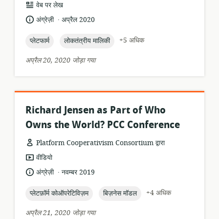
संसाधन
वेब पर लेख
प्रारूप:
.
भाषा:
प्रकाशन
अंग्रेज़ी
अप्रैल 2020
तारीख:
topic:
topic:
+5 अधिक
प्लेटफार्म
लोकतंत्रीय मालिकी
अप्रैल 20, 2020 जोड़ा गया
Richard Jensen as Part of Who
Owns the World? PCC Conference
Platform Cooperativism Consortium द्वारा
संसाधन
वीडियो
प्रारूप:
.
भाषा:
प्रकाशन
अंग्रेज़ी
नवम्बर 2019
तारीख:
topic:
topic:
+4 अधिक
प्लेटफ़ॉर्म कोऑपरेटिविज़म
बिज़नेस मॉडल
अप्रैल 21, 2020 जोड़ा गया