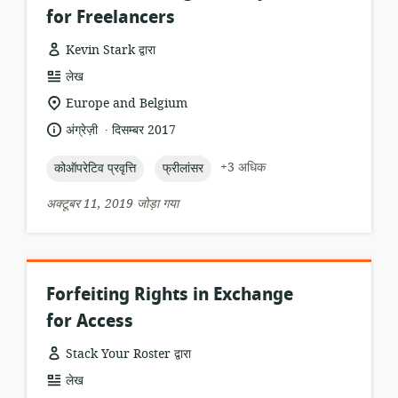
for Freelancers
Kevin Stark द्वारा
संसाधन
लेख
प्रारूप:
सुसंगति
Europe and Belgium
का
.
भाषा:
प्रकाशन
अंग्रेज़ी
दिसम्बर 2017
स्थान:
तारीख:
topic:
topic:
+3 अधिक
कोऑपरेटिव प्रवृत्ति
फ्रीलांसर
अक्टूबर 11, 2019 जोड़ा गया
Forfeiting Rights in Exchange
for Access
Stack Your Roster द्वारा
संसाधन
लेख