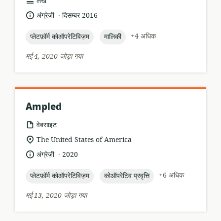
संसाधन
लेख
प्रारूप:
.
भाषा:
प्रकाशन
अंग्रेज़ी
दिसम्बर 2016
तारीख:
topic:
topic:
+4 अधिक
प्लेटफ़ॉर्म कोऑपरेटिविज़म
मालिकी
मई 4, 2020 जोड़ा गया
Ampled
संसाधन
वेबसाइट
प्रारूप:
सुसंगति
The United States of America
का
.
भाषा:
प्रकाशन
अंग्रेज़ी
2020
स्थान:
तारीख:
topic:
topic:
+6 अधिक
प्लेटफ़ॉर्म कोऑपरेटिविज़म
कोऑपरेटिव प्रवृत्ति
मई 13, 2020 जोड़ा गया