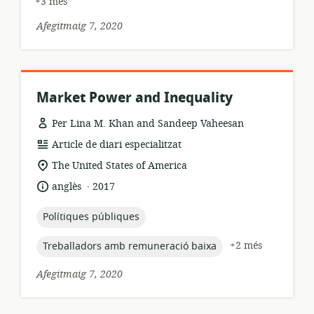
+3 més
Afegitmaig 7, 2020
Market Power and Inequality
Per Lina M. Khan and Sandeep Vaheesan
format
Article de diari especialitzat
dels
ubicació
The United States of America
recursos:
rellevant:
.
idioma:
data
anglès
2017
de
publicació:
topic:
Polítiques públiques
topic:
+2 més
Treballadors amb remuneració baixa
Afegitmaig 7, 2020