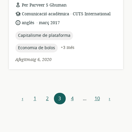
Per Parveer S Ghuman
.
format
publicador:
Comunicació acadèmica
CUTS International
dels
.
idioma:
data
anglès
març 2017
recursos:
de
publicació:
topic:
Capitalisme de plataforma
topic:
+3 més
Economia de bolos
Afegitmaig 6, 2020
Explora
‹
1
2
3
4
…
10
›
anterior
següent
els
recursos