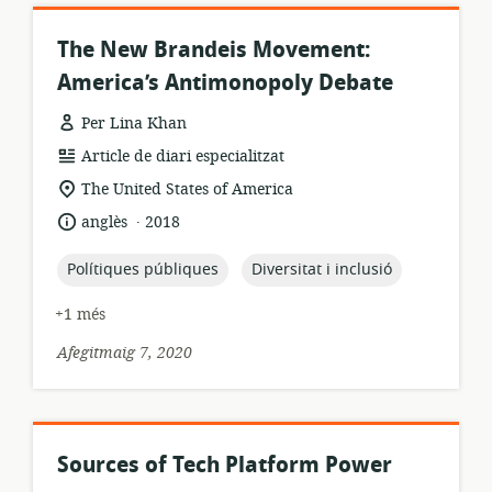
The New Brandeis Movement:
America’s Antimonopoly Debate
Per Lina Khan
format
Article de diari especialitzat
dels
ubicació
The United States of America
recursos:
rellevant:
.
idioma:
data
anglès
2018
de
publicació:
topic:
topic:
Polítiques públiques
Diversitat i inclusió
+1 més
Afegitmaig 7, 2020
Sources of Tech Platform Power