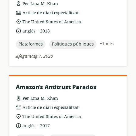
Per Lina M. Khan
format
Article de diari especialitzat
dels
ubicació
The United States of America
recursos:
rellevant:
.
idioma:
data
anglès
2018
de
publicació:
topic:
topic:
+1 més
Plataformes
Polítiques públiques
Afegitmaig 7, 2020
Amazon’s Antitrust Paradox
Per Lina M. Khan
format
Article de diari especialitzat
dels
ubicació
The United States of America
recursos:
rellevant:
.
idioma:
data
anglès
2017
de