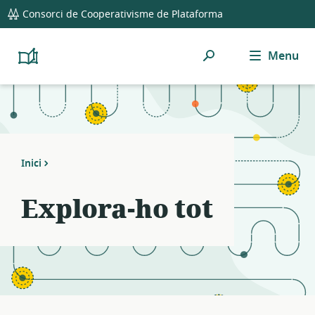
global
Notifications
21
Consorci de Cooperativisme de Plataforma
navigation
filters
applied.
Cerca
Menu
Resource
Platform
Cooperativism
list
Resource
updated.
Library
Inici
Explora-ho tot