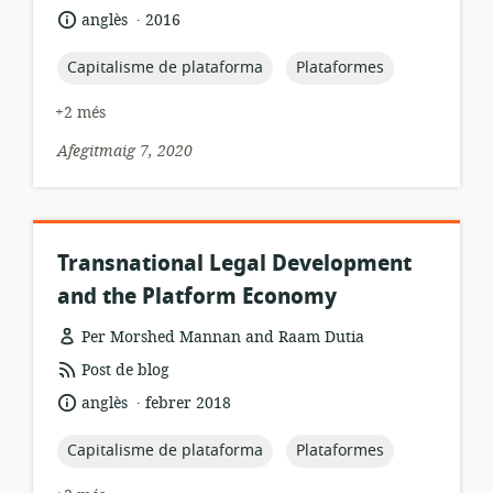
dels
.
idioma:
data
anglès
2016
recursos:
de
publicació:
topic:
topic:
Capitalisme de plataforma
Plataformes
+2 més
Afegitmaig 7, 2020
Transnational Legal Development
and the Platform Economy
Per Morshed Mannan and Raam Dutia
format
Post de blog
dels
.
idioma:
data
anglès
febrer 2018
recursos:
de
publicació:
topic:
topic:
Capitalisme de plataforma
Plataformes