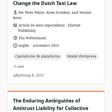
Change the Dutch Taxi Law
Per Peter Pelzer, Koen Frenken, and Wouter
Boon
.
format
publicador:
Article de diari especialitzat
Elsevier
dels
Publishing
recursos:
ubicació
The Netherlands
rellevant:
.
idioma:
data
anglès
novembre 2019
de
publicació:
topic:
topic:
Capitalisme de plataforma
Model d'empresa
+3 més
Afegitmaig 8, 2020
The Enduring Ambiguities of
Antitrust Liability for Collective