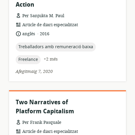
Action
Per Sanjukta M. Paul
format
Article de diari especialitzat
dels
.
idioma:
data
anglès
2016
recursos:
de
publicació:
topic:
Treballadors amb remuneració baixa
topic:
+2 més
Freelance
Afegitmaig 7, 2020
Two Narratives of
Platform Capitalism
Per Frank Pasquale
format
Article de diari especialitzat