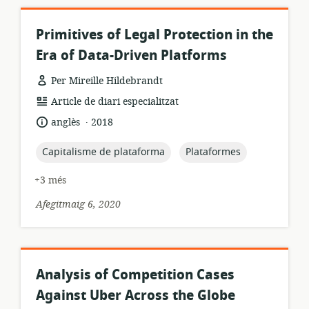
Primitives of Legal Protection in the
Era of Data-Driven Platforms
Per Mireille Hildebrandt
format
Article de diari especialitzat
dels
.
idioma:
data
anglès
2018
recursos:
de
publicació:
topic:
topic:
Capitalisme de plataforma
Plataformes
+3 més
Afegitmaig 6, 2020
Analysis of Competition Cases
Against Uber Across the Globe