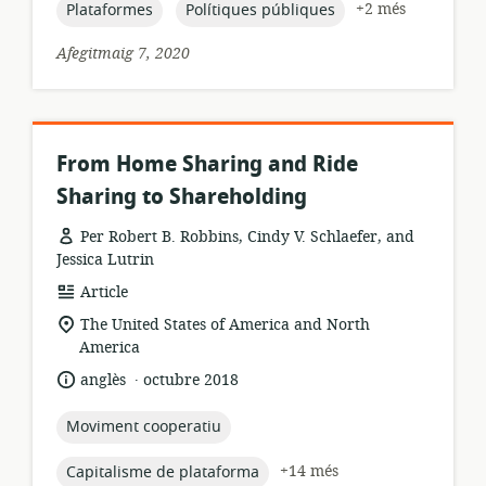
publicació:
topic:
topic:
+2 més
Plataformes
Polítiques públiques
Afegitmaig 7, 2020
From Home Sharing and Ride
Sharing to Shareholding
Per Robert B. Robbins, Cindy V. Schlaefer, and
Jessica Lutrin
format
Article
dels
ubicació
The United States of America and North
recursos:
rellevant:
America
.
idioma:
data
anglès
octubre 2018
de
publicació:
topic:
Moviment cooperatiu
topic:
+14 més
Capitalisme de plataforma