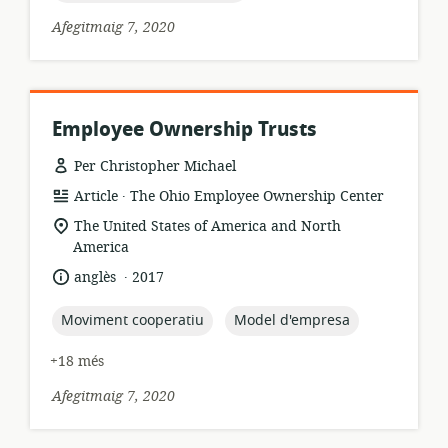
Afegitmaig 7, 2020
Employee Ownership Trusts
Per Christopher Michael
.
format
publicador:
Article
The Ohio Employee Ownership Center
dels
ubicació
The United States of America and North
recursos:
rellevant:
America
.
idioma:
data
anglès
2017
de
publicació:
topic:
topic:
Moviment cooperatiu
Model d'empresa
+18 més
Afegitmaig 7, 2020