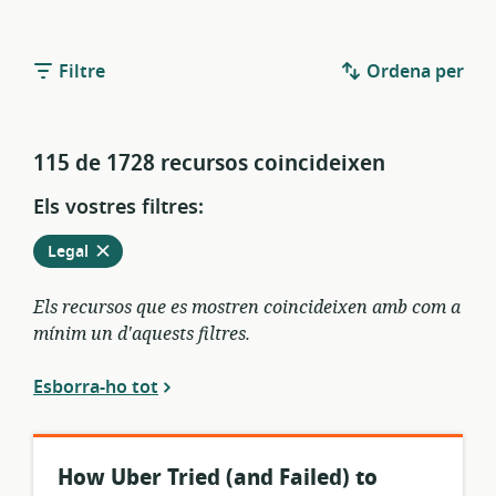
Filtre
Ordena per
115 de 1728 recursos coincideixen
Els vostres filtres:
Elimina
dels
Legal
filtres
actuals
Els recursos que es mostren coincideixen amb com a
mínim un d'aquests filtres.
Esborra-ho tot
How Uber Tried (and Failed) to