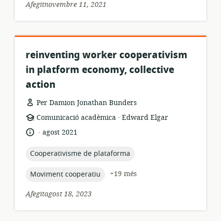
Afegitnovembre 11, 2021
reinventing worker cooperativism
in platform economy, collective
action
Per Damion Jonathan Bunders
.
format
publicador:
Comunicació acadèmica
Edward Elgar
dels
.
idioma:
data
agost 2021
recursos:
de
publicació:
topic:
Cooperativisme de plataforma
topic:
+19 més
Moviment cooperatiu
Afegitagost 18, 2023