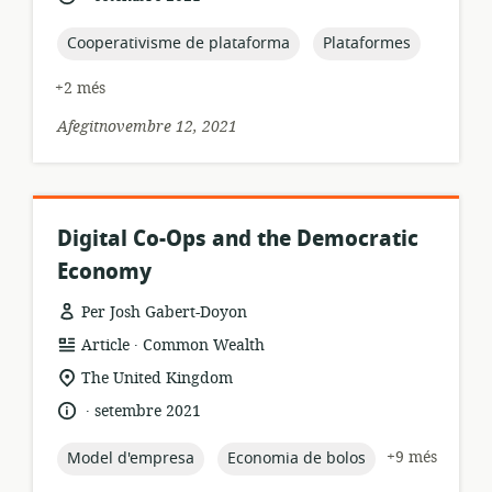
de
publicació:
topic:
topic:
Cooperativisme de plataforma
Plataformes
+2 més
Afegitnovembre 12, 2021
Digital Co-Ops and the Democratic
Economy
Per Josh Gabert-Doyon
.
format
publicador:
Article
Common Wealth
dels
ubicació
The United Kingdom
recursos:
rellevant:
.
idioma:
data
setembre 2021
de
publicació:
topic:
topic:
+9 més
Model d'empresa
Economia de bolos