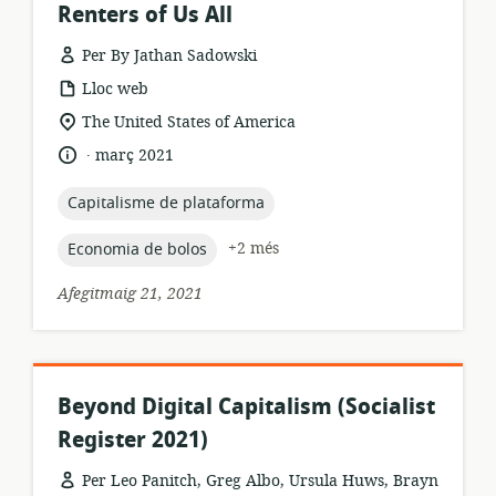
Renters of Us All
Per By Jathan Sadowski
format
Lloc web
dels
ubicació
The United States of America
recursos:
rellevant:
.
idioma:
data
març 2021
de
publicació:
topic:
Capitalisme de plataforma
topic:
+2 més
Economia de bolos
Afegitmaig 21, 2021
Beyond Digital Capitalism (Socialist
Register 2021)
Per Leo Panitch, Greg Albo, Ursula Huws, Brayn