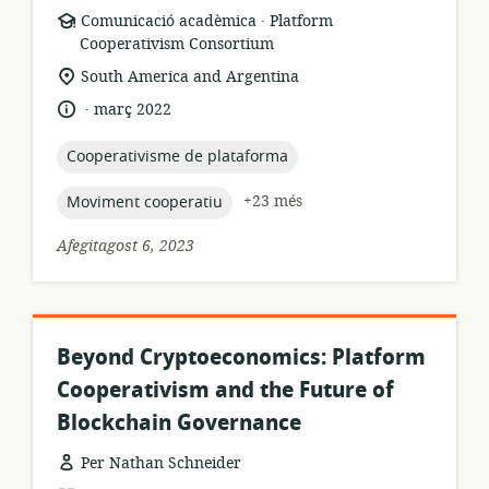
.
format
publicador:
Comunicació acadèmica
Platform
dels
Cooperativism Consortium
recursos:
ubicació
South America and Argentina
rellevant:
.
idioma:
data
març 2022
de
publicació:
topic:
Cooperativisme de plataforma
topic:
+23 més
Moviment cooperatiu
Afegitagost 6, 2023
Beyond Cryptoeconomics: Platform
Cooperativism and the Future of
Blockchain Governance
Per Nathan Schneider