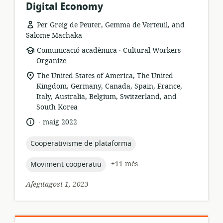
Digital Economy
Per Greig de Peuter, Gemma de Verteuil, and
Salome Machaka
.
format
publicador:
Comunicació acadèmica
Cultural Workers
dels
Organize
recursos:
ubicació
The United States of America, The United
rellevant:
Kingdom, Germany, Canada, Spain, France,
Italy, Australia, Belgium, Switzerland, and
South Korea
.
idioma:
data
maig 2022
de
publicació:
topic:
Cooperativisme de plataforma
topic:
+11 més
Moviment cooperatiu
Afegitagost 1, 2023