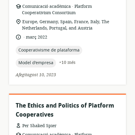
.
format
publicador:
Comunicació acadèmica
Platform
dels
Cooperativism Consortium
recursos:
ubicació
Europe, Germany, Spain, France, Italy, The
rellevant:
Netherlands, Portugal, and Austria
.
idioma:
data
març 2022
de
publicació:
topic:
Cooperativisme de plataforma
topic:
+10 més
Model d'empresa
Afegitagost 10, 2023
The Ethics and Politics of Platform
Cooperatives
Per Shaked Spier
.
format
publicador:
Comunicació acadèmica
Platform