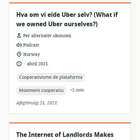
Hva om vi eide Uber selv? (What if
we owned Uber ourselves?)
Per alternativ okonomi
format
Podcast
dels
ubicació
Norway
recursos:
rellevant:
.
idioma:
data
abril 2021
de
publicació:
topic:
Cooperativisme de plataforma
topic:
+5 més
Moviment cooperatiu
Afegitmaig 21, 2021
The Internet of Landlords Makes