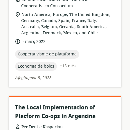
dels
Cooperativism Consortium
recursos:
ubicació
North America, Europe, The United Kingdom,
rellevant:
Germany, Canada, Spain, France, Italy,
Australia, Belgium, Oceania, South America,
Argentina, Denmark, Mexico, and Chile
.
idioma:
data
març 2022
de
publicació:
topic:
Cooperativisme de plataforma
topic:
+16 més
Economia de bolos
Afegitagost 8, 2023
The Local Implementation of
Platform Co-ops in Argentina
Per Denise Kasparian