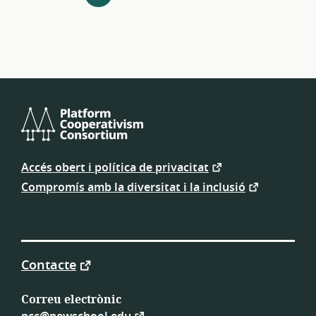
els
recursos
Consorci
de
Accés obert i política de privacitat
Cooperativisme
de
Compromís amb la diversitat i la inclusió
Plataforma
Contacte
Correu electrònic