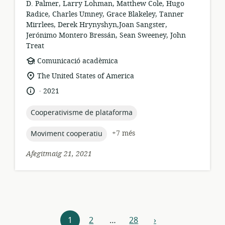
D. Palmer, Larry Lohman, Matthew Cole, Hugo
Radice, Charles Umney, Grace Blakeley, Tanner
Mirrlees, Derek Hrynyshyn,Joan Sangster,
Jerónimo Montero Bressán, Sean Sweeney, John
Treat
format
Comunicació acadèmica
dels
ubicació
The United States of America
recursos:
rellevant:
.
idioma:
data
2021
de
publicació:
topic:
Cooperativisme de plataforma
topic:
+7 més
Moviment cooperatiu
Afegitmaig 21, 2021
Explora
1
2
…
28
›
següent