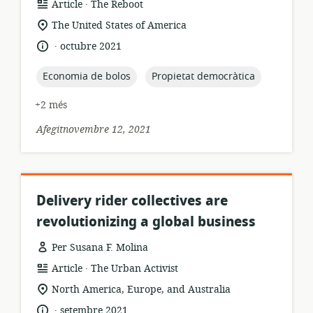
.
format
publicador:
Article
The Reboot
dels
ubicació
The United States of America
recursos:
rellevant:
.
idioma:
data
octubre 2021
de
publicació:
topic:
topic:
Economia de bolos
Propietat democràtica
+2 més
Afegitnovembre 12, 2021
Delivery rider collectives are
revolutionizing a global business
Per Susana F. Molina
.
format
publicador:
Article
The Urban Activist
dels
ubicació
North America, Europe, and Australia
recursos:
rellevant:
.
idioma:
data
setembre 2021