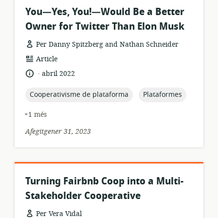
You—Yes, You!—Would Be a Better
Owner for Twitter Than Elon Musk
Per Danny Spitzberg and Nathan Schneider
format
Article
dels
.
idioma:
data
abril 2022
recursos:
de
publicació:
topic:
topic:
Cooperativisme de plataforma
Plataformes
+1 més
Afegitgener 31, 2023
Turning Fairbnb Coop into a Multi-
Stakeholder Cooperative
Per Vera Vidal