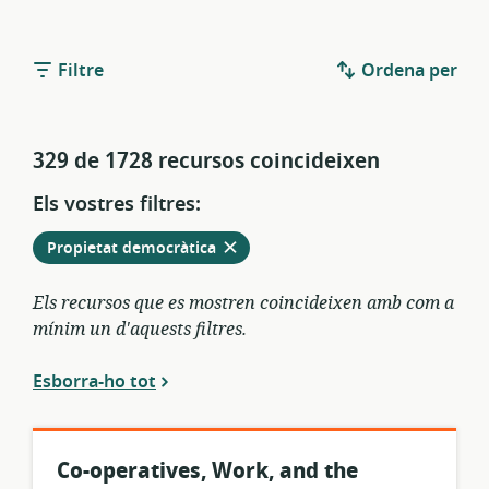
Filtre
Ordena per
329 de 1728 recursos coincideixen
Els vostres filtres:
Elimina
dels
Propietat democràtica
filtres
actuals
Els recursos que es mostren coincideixen amb com a
mínim un d'aquests filtres.
Esborra-ho tot
Co-operatives, Work, and the