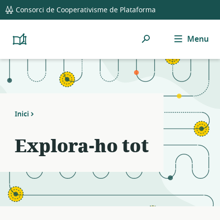
global
Notifications
21
Consorci de Cooperativisme de Plataforma
navigation
filters
applied.
Cerca
Menu
Resource
Platform
Cooperativism
list
Resource
updated.
Library
Inici
Explora-ho tot