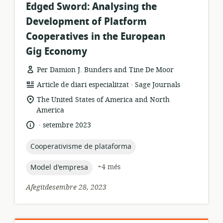
Edged Sword: Analysing the
Development of Platform
Cooperatives in the European
Gig Economy
Per Damion J. Bunders and Tine De Moor
.
format
publicador:
Article de diari especialitzat
Sage Journals
dels
ubicació
The United States of America and North
recursos:
rellevant:
America
.
idioma:
data
setembre 2023
de
publicació:
topic:
Cooperativisme de plataforma
topic:
+4 més
Model d'empresa
Afegitdesembre 28, 2023