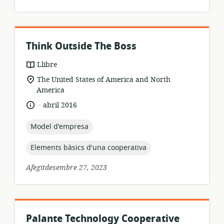
Think Outside The Boss
format
Llibre
dels
ubicació
The United States of America and North
recursos:
rellevant:
America
.
idioma:
data
abril 2016
de
publicació:
topic:
Model d'empresa
topic:
Elements bàsics d'una cooperativa
Afegitdesembre 27, 2023
Palante Technology Cooperative