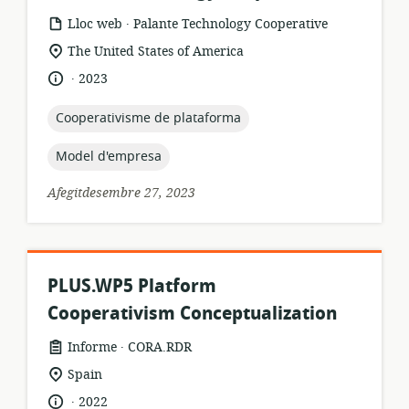
.
format
publicador:
Lloc web
Palante Technology Cooperative
dels
ubicació
The United States of America
recursos:
rellevant:
.
idioma:
data
2023
de
publicació:
topic:
Cooperativisme de plataforma
topic:
Model d'empresa
Afegitdesembre 27, 2023
PLUS.WP5 Platform
Cooperativism Conceptualization
.
format
publicador:
Informe
CORA.RDR
dels
ubicació
Spain
recursos:
rellevant:
.
idioma:
data
2022