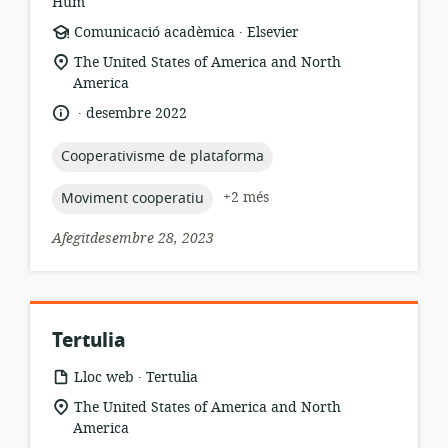
Hum
.
format
publicador:
Comunicació acadèmica
Elsevier
dels
ubicació
The United States of America and North
recursos:
rellevant:
America
.
idioma:
data
desembre 2022
de
publicació:
topic:
Cooperativisme de plataforma
topic:
+2 més
Moviment cooperatiu
Afegitdesembre 28, 2023
Tertulia
.
format
publicador:
Lloc web
Tertulia
dels
ubicació
The United States of America and North
recursos:
rellevant:
America