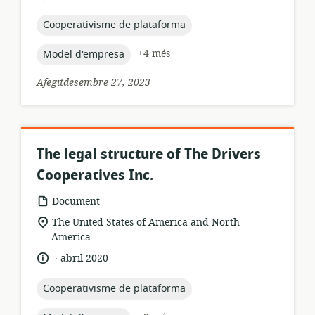
de
publicació:
topic:
Cooperativisme de plataforma
topic:
+4 més
Model d'empresa
Afegitdesembre 27, 2023
The legal structure of The Drivers
Cooperatives Inc.
format
Document
dels
ubicació
The United States of America and North
recursos:
rellevant:
America
.
idioma:
data
abril 2020
de
publicació:
topic:
Cooperativisme de plataforma