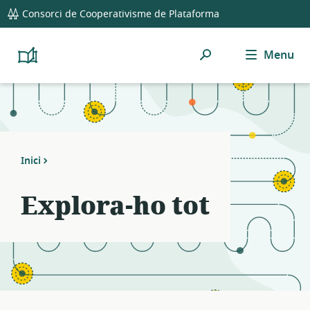
global
Notifications
21
Consorci de Cooperativisme de Plataforma
navigation
filters
applied.
Cerca
Menu
Resource
Platform
Cooperativism
list
Resource
updated.
Library
Inici
Explora-ho tot