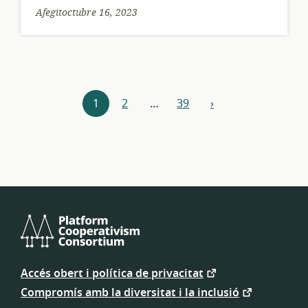
Afegitoctubre 16, 2023
Explora
1
2
…
39
›
següent
els
recursos
Consorci
de
Accés obert i política de privacitat
Cooperativisme
de
Compromís amb la diversitat i la inclusió
Plataforma