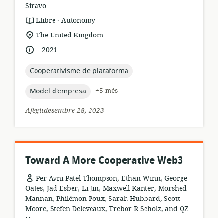
Siravo
.
format
publicador:
Llibre
Autonomy
dels
ubicació
The United Kingdom
recursos:
rellevant:
.
idioma:
data
2021
de
publicació:
topic:
Cooperativisme de plataforma
topic:
+5 més
Model d'empresa
Afegitdesembre 28, 2023
Toward A More Cooperative Web3
Per Avni Patel Thompson, Ethan Winn, George
Oates, Jad Esber, Li Jin, Maxwell Kanter, Morshed
Mannan, Philémon Poux, Sarah Hubbard, Scott
Moore, Stefen Deleveaux, Trebor R Scholz, and QZ