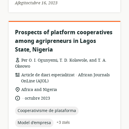
Afegitoctubre 16, 2023
Prospects of platform cooperatives
among agripreneurs in Lagos
State, Nigeria
Per O. I. Ogunyemi, T. D. Kolawole, and T. A.
Okeowo
.
format
publicador:
Article de diari especialitzat
African Journals
dels
OnLine (AJOL)
recursos:
ubicació
Africa and Nigeria
rellevant:
.
idioma:
data
octubre 2023
de
publicació:
topic:
Cooperativisme de plataforma
topic:
+3 més
Model d'empresa