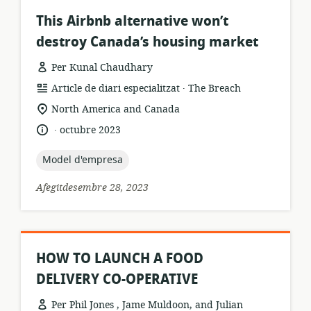
This Airbnb alternative won’t
destroy Canada’s housing market
Per Kunal Chaudhary
.
format
publicador:
Article de diari especialitzat
The Breach
dels
ubicació
North America and Canada
recursos:
rellevant:
.
idioma:
data
octubre 2023
de
publicació:
topic:
Model d'empresa
Afegitdesembre 28, 2023
HOW TO LAUNCH A FOOD
DELIVERY CO-OPERATIVE
Per Phil Jones , Jame Muldoon, and Julian