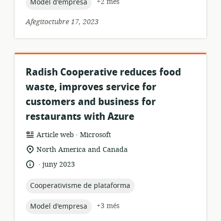
topic:
+2 més
Model d'empresa
Afegitoctubre 17, 2023
Radish Cooperative reduces food
waste, improves service for
customers and business for
restaurants with Azure
.
format
publicador:
Article web
Microsoft
dels
ubicació
North America and Canada
recursos:
rellevant:
.
idioma:
data
juny 2023
de
publicació:
topic:
Cooperativisme de plataforma
topic:
+3 més
Model d'empresa