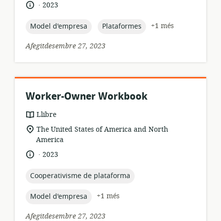
.
idioma:
data
2023
de
publicació:
topic:
topic:
+1 més
Model d'empresa
Plataformes
Afegitdesembre 27, 2023
Worker-Owner Workbook
format
Llibre
dels
ubicació
The United States of America and North
recursos:
rellevant:
America
.
idioma:
data
2023
de
publicació:
topic:
Cooperativisme de plataforma
topic:
+1 més
Model d'empresa
Afegitdesembre 27, 2023