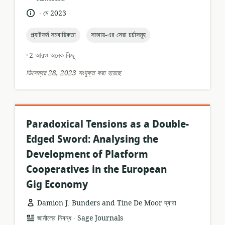
.
ভাষা:
প্রকাশনার
মে 2023
তারিখ:
topic:
topic:
প্ল্যাটফর্ম সমবায়িকতা
সমবায়-এর সেরা চর্চাসমূহ
+2 আরও অনেক কিছু
ডিসেম্বর 28, 2023 সংযুক্ত করা হয়েছে
Paradoxical Tensions as a Double-
Edged Sword: Analysing the
Development of Platform
Cooperatives in the European
Gig Economy
Damion J. Bunders and Tine De Moor দ্বারা
.
তথ্যসম্পদের
প্রকাশক:
জার্নালের নিবন্ধ
Sage Journals