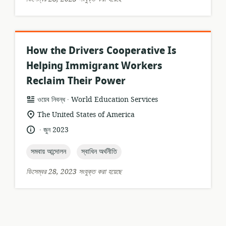
How the Drivers Cooperative Is
Helping Immigrant Workers
Reclaim Their Power
.
তথ্যসম্পদের
প্রকাশক:
ওয়েব নিবন্ধ
World Education Services
ফর্ম্যাট:
প্রাসঙ্গিকতার
The United States of America
অবস্থান:
.
ভাষা:
প্রকাশনার
জুন 2023
তারিখ:
topic:
topic:
সমবায় আন্দোলন
স্বাধিন অর্থনীতি
ডিসেম্বর 28, 2023 সংযুক্ত করা হয়েছে