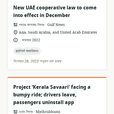
New UAE cooperative law to come
into effect in December
.
তথ্যসম্পদের
প্রকাশক:
খবরের কাগজের নিবন্ধ
Gulf News
ফর্ম্যাট:
প্রাসঙ্গিকতার
Asia, Saudi Arabia, and United Arab Emirates
অবস্থান:
.
ভাষা:
প্রকাশনার
নভেম্বর 2022
তারিখ:
topic:
প্ল্যাটফর্ম সমবায়িকতা
ডিসেম্বর 28, 2023 সংযুক্ত করা হয়েছে
Project ‘Kerala Savaari’ facing a
bumpy ride; drivers leave,
passengers uninstall app
.
তথ্যসম্পদের
প্রকাশক:
ওয়েব নিবন্ধ
Mathrubhumi