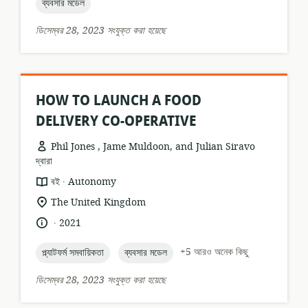
topic:
ব্যবসার মডেল
ডিসেম্বর 28, 2023 সংযুক্ত করা হয়েছে
HOW TO LAUNCH A FOOD
DELIVERY CO-OPERATIVE
Phil Jones , Jame Muldoon, and Julian Siravo
দ্বারা
.
তথ্যসম্পদের
প্রকাশক:
বই
Autonomy
ফর্ম্যাট:
প্রাসঙ্গিকতার
The United Kingdom
অবস্থান:
.
ভাষা:
প্রকাশনার
2021
তারিখ:
topic:
topic:
+5 আরও অনেক কিছু
প্ল্যাটফর্ম সমবায়িকতা
ব্যবসার মডেল
ডিসেম্বর 28, 2023 সংযুক্ত করা হয়েছে