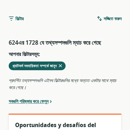
ফিল্টার
সজ্জিত করুন
624এর 1728 যে তথ্যসম্পদগুলি ম্যাচ করে গেছে
আপনার ফিল্টারসমূহ:
মুছে
এখনকার
প্ল্যাটফর্ম সমবায়িকতা সম্পর্কে জানুন
ফেলুন
ফিল্টারগুলির
থেকে
প্রদর্শিত তথ্যসম্পদগুলি এইসব ফিল্টারগুলির মধ্যে অন্তত একটার সাথে ম্যাচ
করে গেছে।
সবগুলি পরিষ্কার করে ফেলুন
Oportunidades y desafíos del