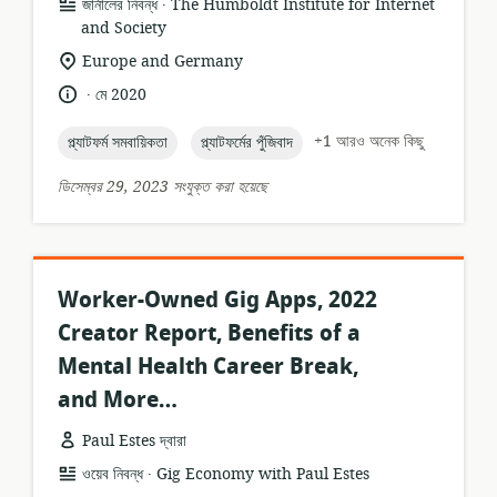
.
তথ্যসম্পদের
প্রকাশক:
জার্নালের নিবন্ধ
The Humboldt Institute for Internet
ফর্ম্যাট:
and Society
প্রাসঙ্গিকতার
Europe and Germany
অবস্থান:
.
ভাষা:
প্রকাশনার
মে 2020
তারিখ:
topic:
topic:
+1 আরও অনেক কিছু
প্ল্যাটফর্ম সমবায়িকতা
প্ল্যাটফর্মের পুঁজিবাদ
ডিসেম্বর 29, 2023 সংযুক্ত করা হয়েছে
Worker-Owned Gig Apps, 2022
Creator Report, Benefits of a
Mental Health Career Break,
and More…
Paul Estes দ্বারা
.
তথ্যসম্পদের
প্রকাশক:
ওয়েব নিবন্ধ
Gig Economy with Paul Estes
ফর্ম্যাট: