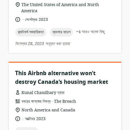
ফর্ম্যাট:
প্রাসঙ্গিকতার
The United States of America and North
অবস্থান:
America
.
ভাষা:
প্রকাশনার
সেপ্টেম্বর 2023
তারিখ:
topic:
topic:
+4 আরও অনেক কিছু
প্ল্যাটফর্ম সমবায়িকতা
ব্যবসার মডেল
ডিসেম্বর 28, 2023 সংযুক্ত করা হয়েছে
This Airbnb alternative won’t
destroy Canada’s housing market
Kunal Chaudhary দ্বারা
.
তথ্যসম্পদের
প্রকাশক:
খবরের কাগজের নিবন্ধ
The Breach
ফর্ম্যাট:
প্রাসঙ্গিকতার
North America and Canada
অবস্থান:
.
ভাষা:
প্রকাশনার
অক্টোবর 2023
তারিখ: