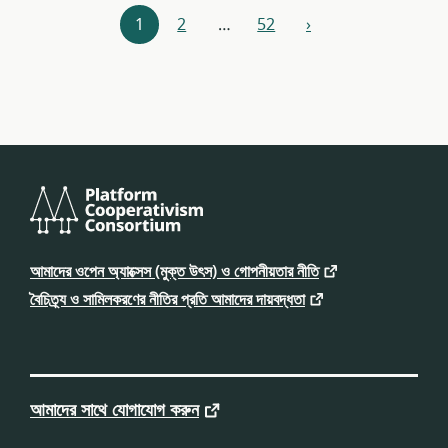
রিসোর্সগুলি
1
2
…
52
›
পূর্ববর্তী
নেভিগেশন
প্ল্যাটফর্ম
কো-
আমাদের ওপেন অ্যাক্সেস (মুক্ত উৎস) ও গোপনীয়তার নীতি
অপারেটিভইজম
কনসর্টিয়াম
বৈচিত্র্য ও সামিলকরণের নীতির প্রতি আমাদের দায়বদ্ধতা
আমাদের সাথে যোগাযোগ করুন