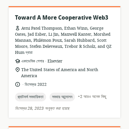
Toward A More Cooperative Web3
Avni Patel Thompson, Ethan Winn, George
Oates, Jad Esber, Li Jin, Maxwell Kanter, Morshed
Mannan, Philémon Poux, Sarah Hubbard, Scott
Moore, Stefen Deleveaux, Trebor R Scholz, and QZ
Hum দ্বারা
.
তথ্যসম্পদের
প্রকাশক:
একাডেমিক পেপার
Elsevier
ফর্ম্যাট:
প্রাসঙ্গিকতার
The United States of America and North
অবস্থান:
America
.
ভাষা:
প্রকাশনার
ডিসেম্বর 2022
তারিখ:
topic:
topic:
+2 আরও অনেক কিছু
প্ল্যাটফর্ম সমবায়িকতা
সমবায় আন্দোলন
ডিসেম্বর 28, 2023 সংযুক্ত করা হয়েছে