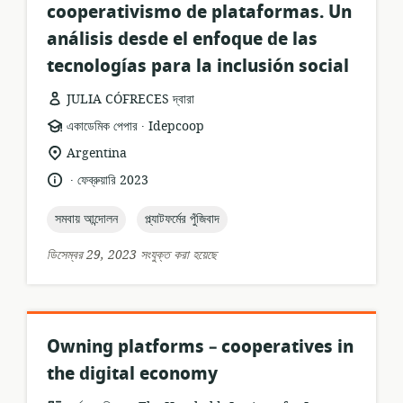
cooperativismo de plataformas. Un
análisis desde el enfoque de las
tecnologías para la inclusión social
JULIA CÓFRECES দ্বারা
.
তথ্যসম্পদের
প্রকাশক:
একাডেমিক পেপার
Idepcoop
ফর্ম্যাট:
প্রাসঙ্গিকতার
Argentina
অবস্থান:
.
ভাষা:
প্রকাশনার
ফেব্রুয়ারি 2023
তারিখ:
topic:
topic:
সমবায় আন্দোলন
প্ল্যাটফর্মের পুঁজিবাদ
ডিসেম্বর 29, 2023 সংযুক্ত করা হয়েছে
Owning platforms – cooperatives in
the digital economy