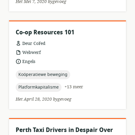
Het Mei 7, 2020 bygevoeg
Co-op Resources 101
Deur CoFed
hulpbronformaat:
Webwerf
taal:
Engels
topic:
Koöperatiewe beweging
topic:
+13 meer
Platformkapitalisme
Het April 28, 2020 bygevoeg
Perth Taxi Drivers in Despair Over