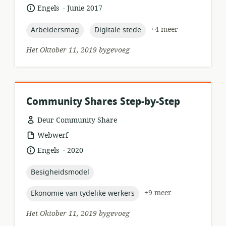
.
taal:
datum
Engels
Junie 2017
gepubliseer:
topic:
topic:
+4 meer
Arbeidersmag
Digitale stede
Het Oktober 11, 2019 bygevoeg
Community Shares Step-by-Step
Deur Community Share
hulpbronformaat:
Webwerf
.
taal:
datum
Engels
2020
gepubliseer:
topic:
Besigheidsmodel
topic:
+9 meer
Ekonomie van tydelike werkers
Het Oktober 11, 2019 bygevoeg