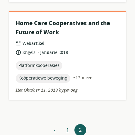
Home Care Cooperatives and the
Future of Work
hulpbronformaat:
Webartikel
.
taal:
datum
Engels
Januarie 2018
gepubliseer:
topic:
Platformkoöperasies
topic:
+12 meer
Koöperatiewe beweging
Het Oktober 11, 2019 bygevoeg
Hulpbronne-
‹
1
2
vorige