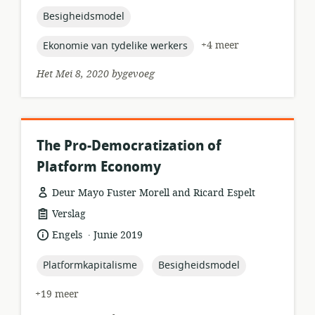
gepubliseer:
topic:
Besigheidsmodel
topic:
+4 meer
Ekonomie van tydelike werkers
Het Mei 8, 2020 bygevoeg
The Pro-Democratization of
Platform Economy
Deur Mayo Fuster Morell and Ricard Espelt
hulpbronformaat:
Verslag
.
taal:
datum
Engels
Junie 2019
gepubliseer:
topic:
topic:
Platformkapitalisme
Besigheidsmodel
+19 meer