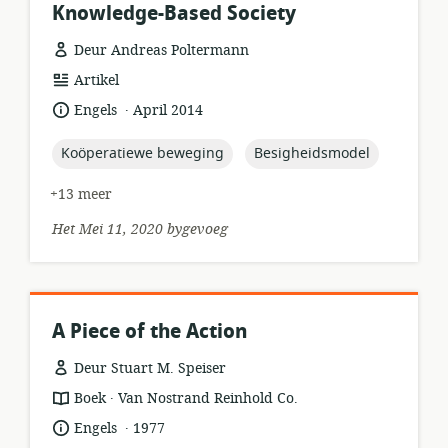
Knowledge-Based Society
Deur Andreas Poltermann
hulpbronformaat:
Artikel
.
taal:
datum
Engels
April 2014
gepubliseer:
topic:
topic:
Koöperatiewe beweging
Besigheidsmodel
+13 meer
Het Mei 11, 2020 bygevoeg
A Piece of the Action
Deur Stuart M. Speiser
.
hulpbronformaat:
uitgewer:
Boek
Van Nostrand Reinhold Co.
.
taal:
datum
Engels
1977