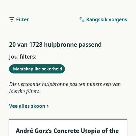
Filter
Rangskik volgens
20 van 1728 hulpbronne passend
Jou filters:
Verwyder
uit
Maatskaplike sekerheid
huidige
filters
Die vertoonde hulpbronne pas ten minste een van
hierdie filters.
Vee alles skoon
André Gorz’s Concrete Utopia of the