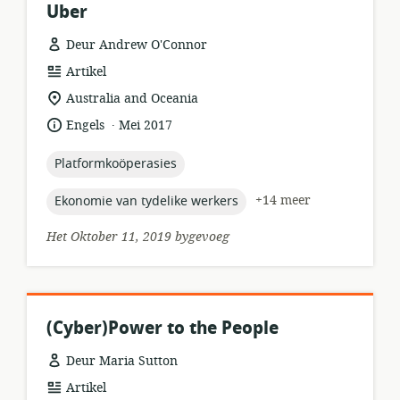
Uber
Deur Andrew O'Connor
hulpbronformaat:
Artikel
ligging
Australia and Oceania
van
.
taal:
datum
Engels
Mei 2017
relevansie:
gepubliseer:
topic:
Platformkoöperasies
topic:
+14 meer
Ekonomie van tydelike werkers
Het Oktober 11, 2019 bygevoeg
(Cyber)Power to the People
Deur Maria Sutton
hulpbronformaat:
Artikel